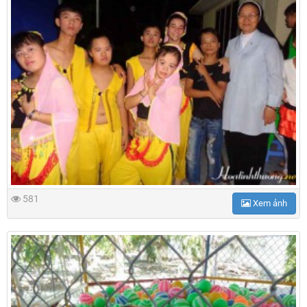
581
Xem ảnh