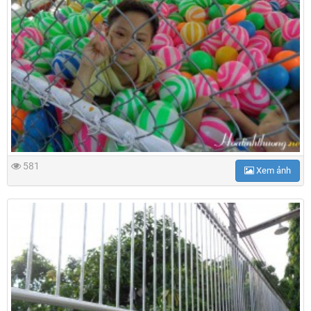
581
Xem ảnh