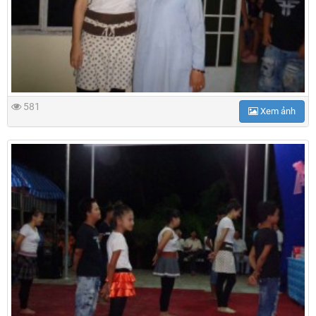
581
Xem ảnh