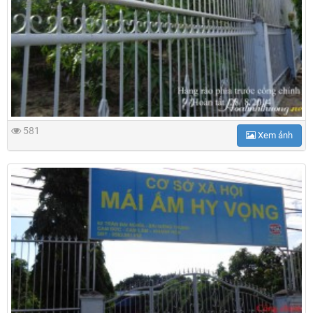
581
Xem ảnh