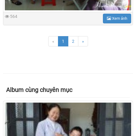
564
Xem ảnh
«
1
2
»
Album cùng chuyên mục