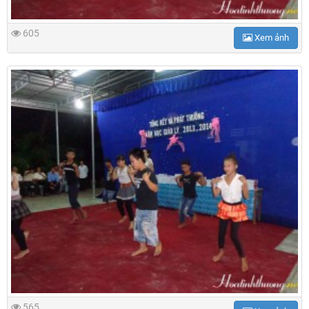
605
Xem ảnh
565