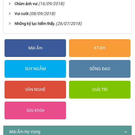
(16/09/2018)
Chùm ảnh vui
(08/09/2018)
Vui cười
(26/07/2018)
Những kỷ lục hiếm thấy.
Mái Ấm
KT-XH
SUY NGẪM
SỐNG ĐẠO
VĂN NGHỆ
GIẢI TRÍ
Sức Khỏe
Mái Ấm Hy Vọng