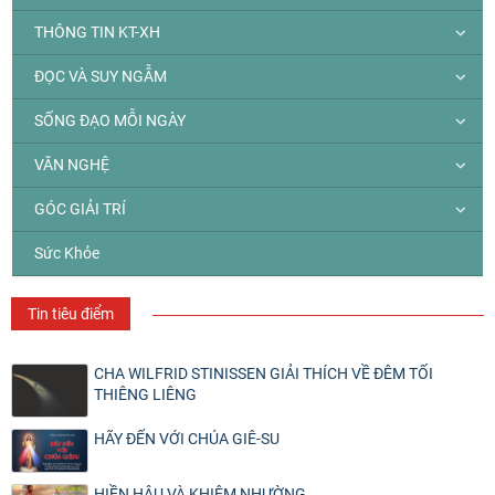
THÔNG TIN KT-XH
ĐỌC VÀ SUY NGẪM
SỐNG ĐẠO MỖI NGÀY
VĂN NGHỆ
GÓC GIẢI TRÍ
Sức Khỏe
Tin tiêu điểm
CHA WILFRID STINISSEN GIẢI THÍCH VỀ ĐÊM TỐI
THIÊNG LIÊNG
HÃY ĐẾN VỚI CHÚA GIÊ-SU
HIỀN HẬU VÀ KHIÊM NHƯỜNG