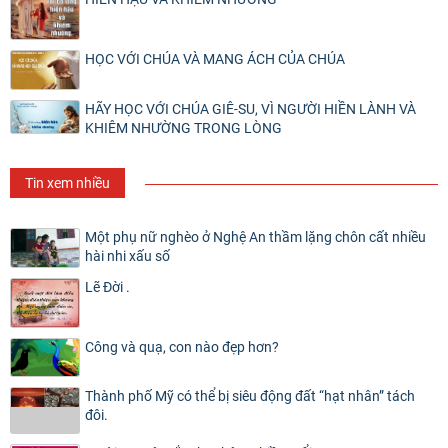
HỌC VỚI CHÚA VÀ MANG ÁCH CỦA CHÚA
HÃY HỌC VỚI CHÚA GIÊ-SU, VÌ NGƯỜI HIỀN LÀNH VÀ
KHIÊM NHƯỜNG TRONG LÒNG
Tin xem nhiều
Một phụ nữ nghèo ở Nghệ An thầm lặng chôn cất nhiều
hài nhi xấu số
Lẽ Đời .
Công và quạ, con nào đẹp hơn?
Thành phố Mỹ có thể bị siêu động đất “hạt nhân” tách
đôi.