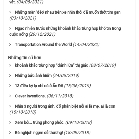
(04/08/2021)
vật.
Những màn 'đèo' nhau trên xe nhìn thôi đã muốn thót tim gan.
(03/10/2021)
Ngạc nhiên trước những khoảnh khắc trùng hợp khó tin trong
(29/12/2021)
cuộc sống
(14/04/2022)
Transportation Around the World
Những tin cũ hơn
(08/07/2019)
khoảnh khắc trùng hợp “đánh lừa” thị giác
(24/06/2019)
Những bức ảnh hiếm
(15/06/2019)
13 điều kỳ lạ chỉ có ở Ấn Độ
(06/11/2018)
Clever inventions.
Nhìn 3 người trong ảnh, đố phân biệt nổi ai là mẹ, ai là con
(15/10/2018)
(09/10/2018)
Xem bói... trúng phong phóc.
(18/09/2018)
Bé nghịch ngợm dễ thương!