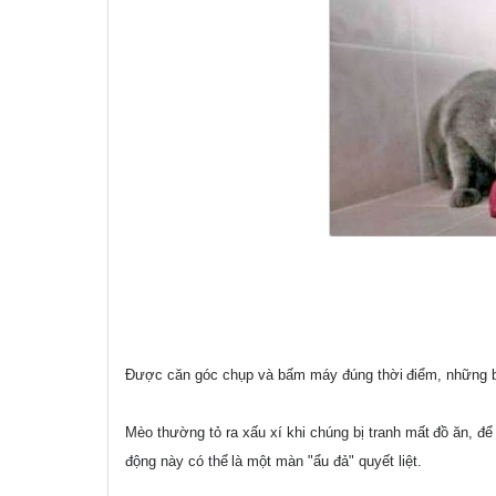
Được căn góc chụp và bấm máy đúng thời
điểm, những 
Mèo thường tỏ ra xấu xí khi chúng bị tranh mất
đồ ăn, để
động này có thể
là một màn "ẩu đả" quyết liệt.