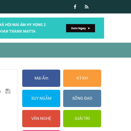
Mái Ấm
KT-XH
SUY NGẪM
SỐNG ĐẠO
VĂN NGHỆ
GIẢI TRÍ