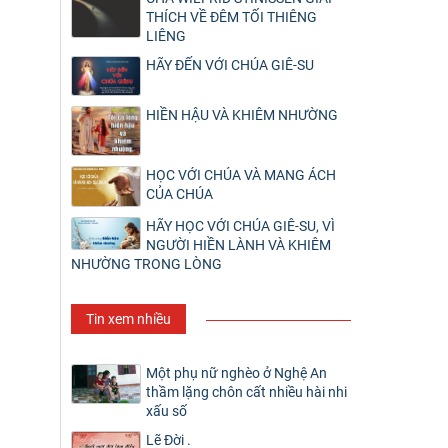
THÍCH VỀ ĐÊM TỐI THIÊNG
LIÊNG
HÃY ĐẾN VỚI CHÚA GIÊ-SU
HIỀN HẬU VÀ KHIÊM NHƯỜNG
HỌC VỚI CHÚA VÀ MANG ÁCH
CỦA CHÚA
HÃY HỌC VỚI CHÚA GIÊ-SU, VÌ
NGƯỜI HIỀN LÀNH VÀ KHIÊM
NHƯỜNG TRONG LÒNG
Tin xem nhiều
Một phụ nữ nghèo ở Nghệ An
thầm lặng chôn cất nhiều hài nhi
xấu số
Lẽ Đời .