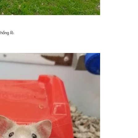
hổng lồ.