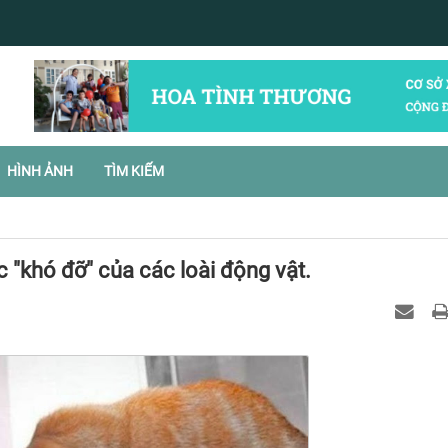
HÌNH ẢNH
TÌM KIẾM
 "khó đỡ" của các loài động vật.