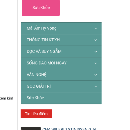
Sức Khỏe
Mái Ấm Hy Vọng
THÔNG TIN KT-XH
ĐỌC VÀ SUY NGẪM
SỐNG ĐẠO MỖI NGÀY
VĂN NGHỆ
GÓC GIẢI TRÍ
Sức Khỏe
 xem
kinh ngạc.
Tin tiêu điểm
CHA WILFRID STINISSEN GIẢI