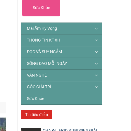
Sức Khỏe
Mái Ấm Hy Vọng
THÔNG TIN KT-XH
ĐỌC VÀ SUY NGẪM
SỐNG ĐẠO MỖI NGÀY
VĂN NGHỆ
GÓC GIẢI TRÍ
Sức Khỏe
Tin tiêu điểm
CHA WILFRID STINISSEN GIẢI