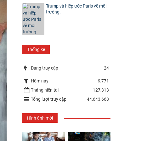
Trump và hiệp ước Paris về môi
trường.
Thống kê
Đang truy cập
24
Hôm nay
9,771
Tháng hiện tại
127,313
Tổng lượt truy cập
44,643,668
Hình ảnh mới