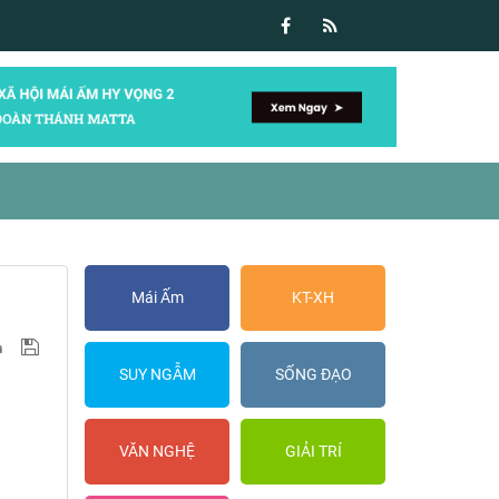
Mái Ấm
KT-XH
SUY NGẪM
SỐNG ĐẠO
VĂN NGHỆ
GIẢI TRÍ