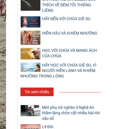
THÍCH VỀ ĐÊM TỐI THIÊNG
LIÊNG
HÃY ĐẾN VỚI CHÚA GIÊ-SU
HIỀN HẬU VÀ KHIÊM NHƯỜNG
HỌC VỚI CHÚA VÀ MANG ÁCH
CỦA CHÚA
HÃY HỌC VỚI CHÚA GIÊ-SU, VÌ
NGƯỜI HIỀN LÀNH VÀ KHIÊM
NHƯỜNG TRONG LÒNG
Tin xem nhiều
Một phụ nữ nghèo ở Nghệ An
thầm lặng chôn cất nhiều hài nhi
xấu số
Lẽ Đời .