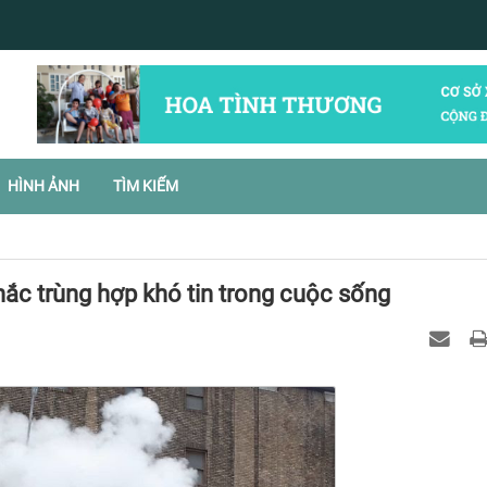
HÌNH ẢNH
TÌM KIẾM
ắc trùng hợp khó tin trong cuộc sống