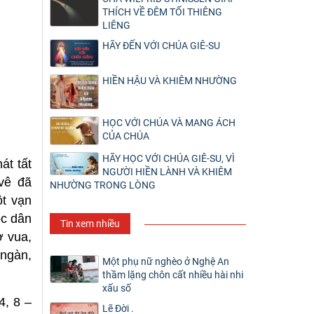
THÍCH VỀ ĐÊM TỐI THIÊNG
LIÊNG
HÃY ĐẾN VỚI CHÚA GIÊ-SU
HIỀN HẬU VÀ KHIÊM NHƯỜNG
HỌC VỚI CHÚA VÀ MANG ÁCH
CỦA CHÚA
HÃY HỌC VỚI CHÚA GIÊ-SU, VÌ
át tất
NGƯỜI HIỀN LÀNH VÀ KHIÊM
vê đã
NHƯỜNG TRONG LÒNG
ột vạn
ộc dân
Tin xem nhiều
ợ vua,
 ngàn,
Một phụ nữ nghèo ở Nghệ An
thầm lặng chôn cất nhiều hài nhi
xấu số
4, 8 –
Lẽ Đời .