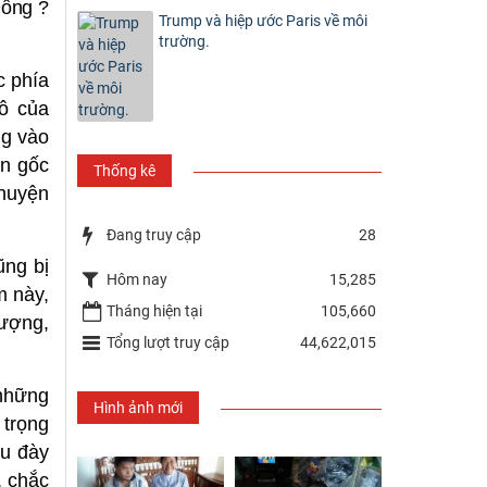
Đông ?
Trump và hiệp ước Paris về môi
trường.
c phía
ô của
ng vào
ồn gốc
Thống kê
chuyện
Đang truy cập
28
ũng bị
Hôm nay
15,285
m này,
Tháng hiện tại
105,660
hượng,
Tổng lượt truy cập
44,622,015
những
Hình ảnh mới
 trọng
ưu đày
, chắc