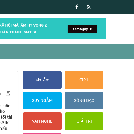
Mái Ấm
KT-XH
SUY NGẪM
SỐNG ĐẠO
a luân
cho
tốt thì
VĂN NGHỆ
GIẢI TRÍ
hế thì
 xấu