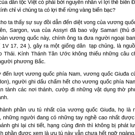
ủa dân tộc Việt có phải bởi nguyên nhân vì lợi thế biển 
 chỉ vì chúng ta có lợi thế rừng vàng biển bạc?
ho ta thấy sự suy đồi dẫn đến diệt vong của vương quố
n, Sargon, vua của Assyri đã bao vậy Samari (thủ đ
 toàn vương quốc này, chính ông ta đưa người ngoại ba
( 1V 17, 24 ), gây ra một giống dân tạp chủng, là ngu
ử Do Thái. Kính Thánh Tân Ước không thiếu những câu 
 người phương Bắc.
 đến lượt vương quốc phía Nam, vương quốc Giuđa c
lon), người ghi dấu chấm hết cho vương quốc phía Na
an tành các nơi thánh, cướp đi những vật dụng thờ p
anh.
thành phần ưu tú nhất của vương quốc Giuđa, họ là 
h, những người đang có những tay nghề cao nhất được
h ghi lại chi tiết, hạng cùng đinh thì không bị phát l
ành phần được xem là ưu tú này vẫn chưa hết ngỡ ngàng