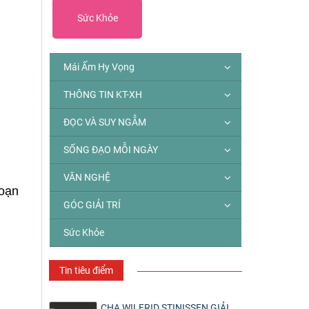
Sức Khỏe
Mái Ấm Hy Vọng
THÔNG TIN KT-XH
ĐỌC VÀ SUY NGẪM
SỐNG ĐẠO MỖI NGÀY
VĂN NGHỆ
hoạn
GÓC GIẢI TRÍ
Sức Khỏe
Tin tiêu điểm
CHA WILFRID STINISSEN GIẢI