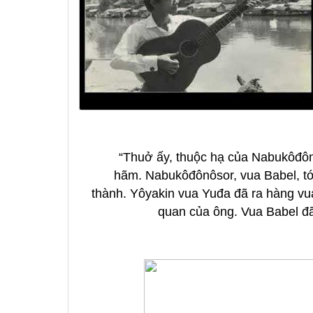
“Thuở ấy, thuộc hạ của Nabukôđôn
hãm. Nabukôđônôsor, vua Babel, tớ
thành. Yôyakin vua Yuđa đã ra hàng vua
quan của ông. Vua Babel đã