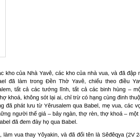
ác kho của Nhà Yavê, các kho của nhà vua, và đã đập n
el đã làm trong Ðền Thờ Yavê, chiếu theo điều Ya
lem, tất cả các tướng lĩnh, tất cả các binh hùng – m
 thợ khoá, không sót lại ai, chỉ trừ có hạng cùng đinh thu
ng đã phát lưu từ Yêrusalem qua Babel, mẹ vua, các v
ững người thế giá – bảy ngàn, thợ rèn, thợ khoá – một
Babel đã đem đày họ qua Babel.
, làm vua thay Yôyakin, và đã đổi tên là Sêđêqya (2V 2