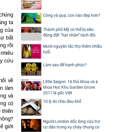
 chúng
Công và quạ, con nào đẹp hơn?
úng ta
ng của
Thành phố Mỹ có thể bị siêu
động đất “hạt nhân” tách đôi.
sự bất
ng rồi
Mười nguyên tắc thọ thêm nhiều
tuổi.
 nhiêu
ay cứu
Làm sao để hạnh phúc?
hổi về
Little Saigon: 16 thủ khoa và á
khoa Học Khu Garden Grove
ớn làm
2017 là gốc Việt
ờng và
10 lý do chịu đau khổ
ưng có
 thiên
không?
Người London dốc lòng cứu trợ
ế giới
cư dân trong vụ cháy chung cư