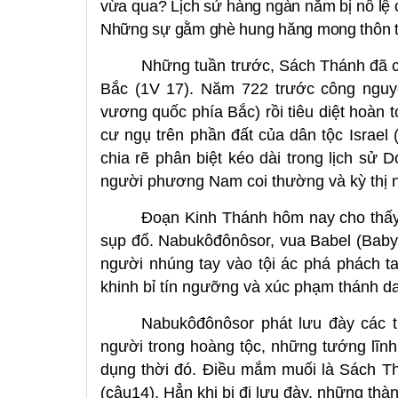
vừa qua? Lịch sử hàng ngàn năm bị nô lệ c
Những sự gằm ghè hung hăng mong thôn tính
Những tuần trước, Sách Thánh đã c
Bắc (1V 17). Năm 722 trước công nguyê
vương quốc phía Bắc) rồi tiêu diệt hoàn
cư ngụ trên phần đất của dân tộc Israel 
chia rẽ phân biệt kéo dài trong lịch s
người phương Nam coi thường và kỳ thị
Đoạn Kinh Thánh hôm nay cho thấy
sụp đổ. Nabukôđônôsor, vua Babel (Baby
người nhúng tay vào tội ác phá phách t
khinh bỉ tín ngưỡng và xúc phạm thánh d
Nabukôđônôsor phát lưu đày các 
người trong hoàng tộc, những tướng lĩn
dụng thời đó. Điều mắm muối là Sách Thán
(câu14). Hẳn khi bị đi lưu đày, những th