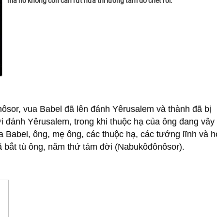
mà nó không còn cắn rứt nữa thì lương tâm đó chết rồi.
ôsor, vua Babel đã lên đánh Yêrusalem và thành đã bị
i đánh Yêrusalem, trong khi thuộc hạ của ông đang vây
 Babel, ông, mẹ ông, các thuộc hạ, các tướng lĩnh và 
 bắt tù ông, năm thứ tám đời (Nabukôđônôsor).