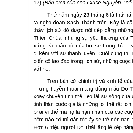
17)
(Bản dịch của cha Giuse Nguyễn Thế
Thứ năm ngày 23 tháng 6 là thứ nă
ta nghe đoạn Sách Thánh trên. Đây là câu
thấy lịch sử đó được nối tiếp bằng nhữn
Thiên Chúa, nhưng sự yêu thương của Th
xứng và phản bội của họ, sự trung thành 
đi kèm với sự thanh luyện. Cuối cùng thì
biến cố lao đao trong lịch sử, những cuộc 
vớt họ.
Trên bàn cờ chính trị và kinh tế của
những huyền thoại mang dòng máu Do Th
xoay chuyển tình thế, lèo lái sự sống củ
tinh thần quốc gia là những lợi thế rất
phải vì thế mà họ là nạn nhân của các cuộc
bẩm nào đó thì dân tộc ấy sẽ trở nên nạn
Hơn 6 triệu người Do Thái lặng lẽ xếp hàn