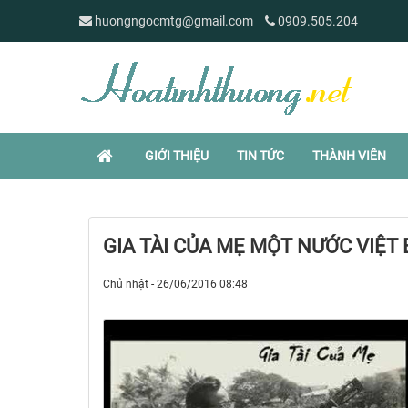
huongngocmtg@gmail.com
0909.505.204
GIỚI THIỆU
TIN TỨC
THÀNH VIÊN
GIA TÀI CỦA MẸ MỘT NƯỚC VIỆT
Chủ nhật - 26/06/2016 08:48