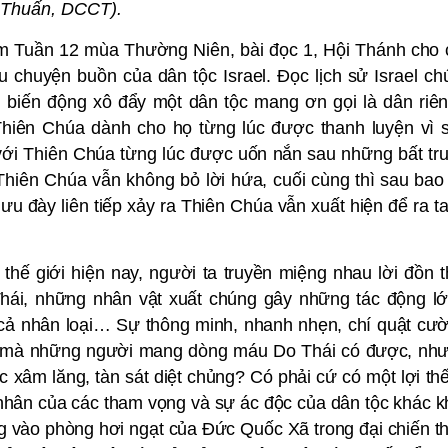
 Thuấn, DCCT).
m Tuần 12 mùa Thường Niên, bài đọc 1, Hội Thánh cho
 chuyện buồn của dân tộc Israel. Đọc lịch sử Israel ch
g biến động xô đẩy một dân tộc mang ơn gọi là dân riê
iên Chúa dành cho họ từng lúc được thanh luyện vì 
với Thiên Chúa từng lúc được uốn nắn sau những bất tru
 Thiên Chúa vẫn không bỏ lời hứa, cuối cùng thì sau bao
lưu đày liên tiếp xảy ra Thiên Chúa vẫn xuất hiện để ra t
 thế giới hiện nay, người ta truyền miệng nhau lời đồn t
ái, những nhân vật xuất chúng gây những tác động l
a cả nhân loại… Sự thông minh, nhanh nhẹn, chí quật cư
 lớn mà những người mang dòng máu Do Thái có được, nh
 xâm lăng, tàn sát diệt chủng? Có phải cứ có một lợi thế
 nhân của các tham vọng và sự ác độc của dân tộc khác 
g vào phòng hơi ngạt của Đức Quốc Xã trong đại chiến th