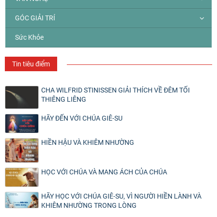
GÓC GIẢI TRÍ
Sức Khỏe
Tin tiêu điểm
CHA WILFRID STINISSEN GIẢI THÍCH VỀ ĐÊM TỐI
THIÊNG LIÊNG
HÃY ĐẾN VỚI CHÚA GIÊ-SU
HIỀN HẬU VÀ KHIÊM NHƯỜNG
HỌC VỚI CHÚA VÀ MANG ÁCH CỦA CHÚA
HÃY HỌC VỚI CHÚA GIÊ-SU, VÌ NGƯỜI HIỀN LÀNH VÀ
KHIÊM NHƯỜNG TRONG LÒNG