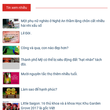
Tin xem nhiều
Một phụ nữ nghèo ở Nghệ An thầm lặng chôn cất nhiều
hài nhi xấu số
Lẽ Đời .
Công và quạ, con nào đẹp hơn?
Thành phố Mỹ có thể bị siêu động đất “hạt nhân” tách
đôi.
Mười nguyên tắc thọ thêm nhiều tuổi.
Làm sao để hạnh phúc?
Little Saigon: 16 thủ khoa và á khoa Học Khu Garden
Grove 2017 là gốc Việt