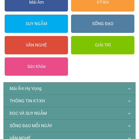
Mái Ấm
KT-XH
SUY NGẪM
SỐNG ĐẠO
VĂN NGHỆ
GIẢI TRÍ
Sức Khỏe
Mái Ấm Hy Vọng
THÔNG TIN KT-XH
ĐỌC VÀ SUY NGẪM
SỐNG ĐẠO MỖI NGÀY
VĂN NGHỆ