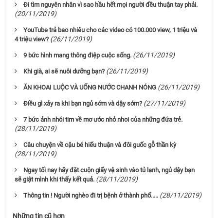
Đi tìm nguyên nhân vì sao hầu hết mọi người đều thuận tay phải.
(20/11/2019)
YouTube trả bao nhiêu cho các video có 100.000 view, 1 triệu và
(26/11/2019)
4 triệu view?
(26/11/2019)
9 bức hình mang thông điệp cuộc sống.
(26/11/2019)
Khi già, ai sẽ nuôi dưỡng bạn?
(26/11/2019)
ĂN KHOAI LUỘC VÀ UỐNG NƯỚC CHANH NÓNG
(27/11/2019)
Điều gì xảy ra khi bạn ngủ sớm và dậy sớm?
7 bức ảnh nhói tim về mơ ước nhỏ nhoi của những đứa trẻ.
(28/11/2019)
Câu chuyện về cậu bé hiếu thuận và đôi guốc gỗ thần kỳ
(28/11/2019)
Ngay tối nay hãy đặt cuộn giấy vệ sinh vào tủ lạnh, ngủ dậy bạn
(28/11/2019)
sẽ giật mình khi thấy kết quả.
(28/11/2019)
Thông tin ! Người nghèo đi trị bệnh ở thành phố.....
Những tin cũ hơn