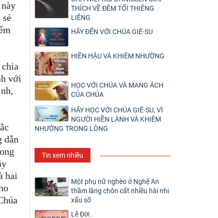
 này
THÍCH VỀ ĐÊM TỐI THIÊNG
 sẻ
LIÊNG
iếm
HÃY ĐẾN VỚI CHÚA GIÊ-SU
HIỀN HẬU VÀ KHIÊM NHƯỜNG
 chia
nh với
HỌC VỚI CHÚA VÀ MANG ÁCH
ình,
CỦA CHÚA
HÃY HỌC VỚI CHÚA GIÊ-SU, VÌ
NGƯỜI HIỀN LÀNH VÀ KHIÊM
hắc
NHƯỜNG TRONG LÒNG
g dẫn
rong
Tin xem nhiều
ây
à hai
Một phụ nữ nghèo ở Nghệ An
 no
thầm lặng chôn cất nhiều hài nhi
 Chúa
xấu số
Lẽ Đời .