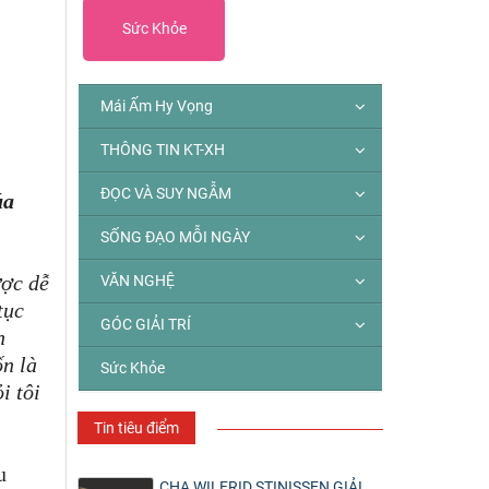
Sức Khỏe
Mái Ấm Hy Vọng
THÔNG TIN KT-XH
ĐỌC VÀ SUY NGẪM
úa
SỐNG ĐẠO MỖI NGÀY
ược dễ
VĂN NGHỆ
tục
GÓC GIẢI TRÍ
n
ốn là
Sức Khỏe
i tôi
Tin tiêu điểm
u
CHA WILFRID STINISSEN GIẢI