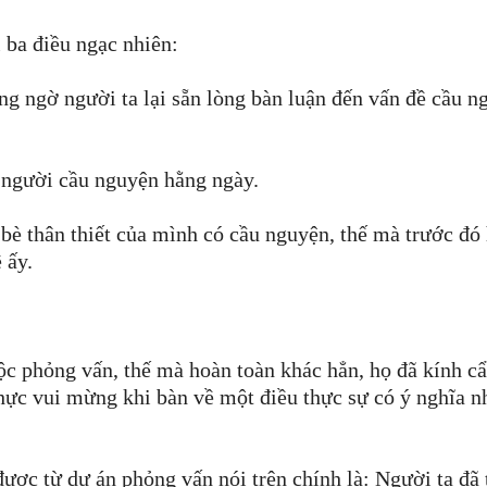
 ba điều ngạc nhiên:
ng ngờ người ta lại sẵn lòng bàn luận đến vấn đề cầu n
u người cầu nguyện hằng ngày.
 bè thân thiết của mình có cầu nguyện, thế mà trước đó
 ấy.
ộc phỏng vấn, thế mà hoàn toàn khác hẳn, họ đã kính cẩ
thực vui mừng khi bàn về một điều thực sự có ý nghĩa n
được từ dự án phỏng vấn nói trên chính là: Người ta đã