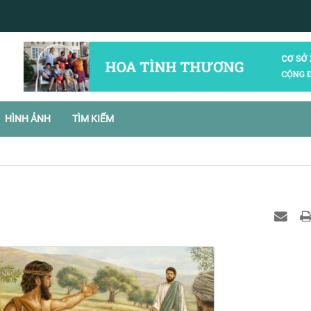
HÌNH ẢNH
TÌM KIẾM