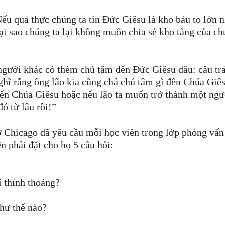
Nếu quả thực chúng ta tin Đức Giêsu là kho báu to lớn n
ại sao chúng ta lại không muốn chia sẻ kho tàng của c
 người khác có thèm chú tâm đến Đức Giêsu đâu: câu trả
nghĩ rằng ông lão kia cũng chả chú tâm gì đến Chúa Giê
đến Chúa Giêsu hoặc nếu lão ta muốn trở thành một ngư
đó từ lâu rồi!”
ở Chicago đã yêu cầu mỗi học viên trong lớp phỏng vấn
 phải đặt cho họ 5 câu hỏi:
ỉ thỉnh thoảng?
như thế nào?