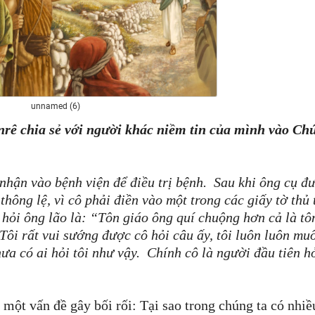
unnamed (6)
rê chia sẻ với người khác niềm tin của mình vào Ch
hận vào bệnh viện để điều trị bệnh. Sau khi ông cụ đ
 thông lệ, vì cô phải điền vào một trong các giấy tờ thủ 
hỏi ông lão là: “Tôn giáo ông quí chuộng hơn cả là tô
Tôi rất vui sướng được cô hỏi câu ấy, tôi luôn luôn mu
a có ai hỏi tôi như vậy. Chính cô là người đầu tiên hỏ
 một vấn đề gây bối rối: Tại sao trong chúng ta có nhiề