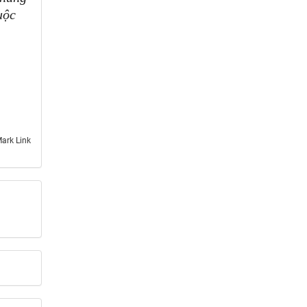
uộc
ark Link