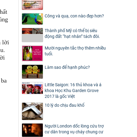
hất
Công và quạ, con nào đẹp hơn?
húng
Thành phố Mỹ có thể bị siêu
động đất “hạt nhân” tách đôi.
 lời
Mười nguyên tắc thọ thêm nhiều
su.
tuổi.
ời
Làm sao để hạnh phúc?
 ba
Little Saigon: 16 thủ khoa và á
khoa Học Khu Garden Grove
2017 là gốc Việt
10 lý do chịu đau khổ
Người London dốc lòng cứu trợ
cư dân trong vụ cháy chung cư