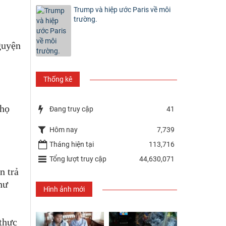
Trump và hiệp ước Paris về môi
trường.
guyện
Thống kê
 họ
Đang truy cập
41
Hôm nay
7,739
Tháng hiện tại
113,716
Tổng lượt truy cập
44,630,071
n trả
hư
Hình ảnh mới
 thực