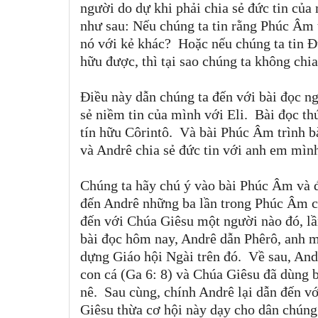
người do dự khi phải chia sẻ đức tin của
như sau: Nếu chúng ta tin rằng Phúc Âm t
nó với kẻ khác? Hoặc nếu chúng ta tin Đ
hữu được, thì tại sao chúng ta không chi
Điều này dẫn chúng ta đến với bài đọc n
sẻ niềm tin của mình với Eli. Bài đọc thứ
tín hữu Côrintô. Và bài Phúc Âm trình b
và Andrê chia sẻ đức tin với anh em mình
Chúng ta hãy chú ý vào bài Phúc Âm và 
đến Andrê những ba lần trong Phúc Âm c
đến với Chúa Giêsu một người nào đó, lần
bài đọc hôm nay, Andrê dẫn Phêrô, anh m
dựng Giáo hội Ngài trên đó. Về sau, And
con cá (Ga 6: 8) và Chúa Giêsu đã dùng 
nê. Sau cùng, chính Andrê lại dẫn đến v
Giêsu thừa cơ hội này dạy cho dân chúng