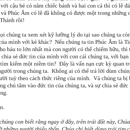
với cậu bé có năm chiếc bánh và hai con cá thì có lẽ đ
o và Phúc Âm có lẽ đã không có được một trong những 
Thánh rồi!
i chúng ta xem xét kỹ lưỡng lý do tại sao chúng ta cò
của mình với kẻ khác? Nếu chúng ta tin Phúc Âm là Ti
o báu to lớn nhất mà con người có thể chiếm hữu, thì 
hia sẻ đức tin của mình với con cái chúng ta, với bạn
g tìm kiếm một niềm tin? Đây là vấn nạn cực kỳ quan t
ười trong chúng ta. Không ai có thể trả lời dùm chún
gười tuỳ theo cách thức riêng của mình. Và chúng ta bị 
ng chú tâm vào đức tin của chúng ta, và sự chia sẻ đức 
ọng.
ện.
húng con biết rằng ngay ở đây, trên trái đất này, Chúa
ỡ những người thiếu thốn, Chúa chỉ biết dùng trái tim 