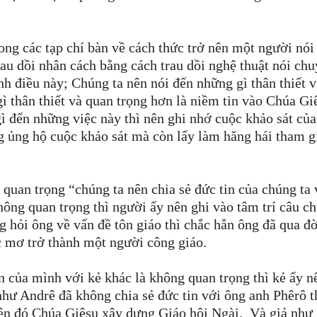
rong các tạp chí bàn về cách thức trở nên một người nói
au dồi nhân cách bằng cách trau dồi nghệ thuật nói ch
h điều này; Chúng ta nên nói đến những gì thân thiết v
ì thân thiết và quan trọng hơn là niềm tin vào Chúa G
ì đến những việc này thì nên ghi nhớ cuộc khảo sát của
g ủng hộ cuộc khảo sát mà còn lấy làm hăng hái tham g
quan trọng “chúng ta nên chia sẻ đức tin của chúng ta 
hông quan trọng thì người ấy nên ghi vào tâm trí câu c
g hỏi ông về vấn đề tôn giáo thì chắc hẳn ông đã qua đờ
c mơ trở thành một người công giáo.
in của mình với kẻ khác là không quan trọng thì kẻ ấy n
hư Andrê đã không chia sẻ đức tin với ông anh Phêrô t
trên đó Chúa Giêsu xây dựng Giáo hội Ngài. Và giả như