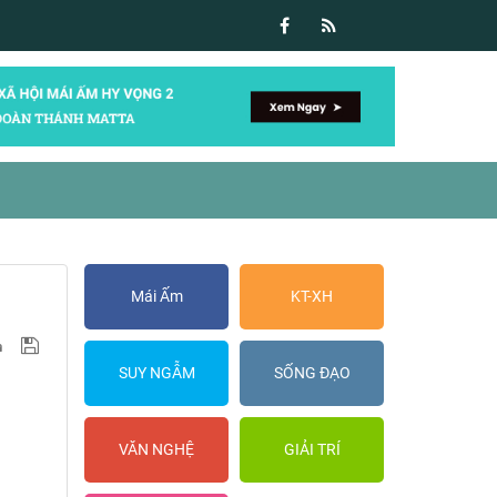
Mái Ấm
KT-XH
SUY NGẪM
SỐNG ĐẠO
VĂN NGHỆ
GIẢI TRÍ