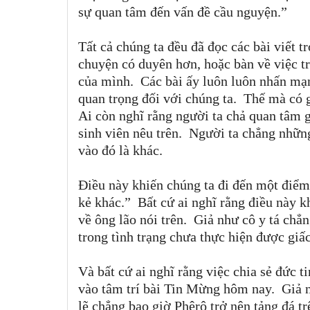
sự quan tâm đến vấn đề cầu nguyện.”
Tất cả chúng ta đều đã đọc các bài viết t
chuyện có duyên hơn, hoặc bàn về việc tr
của mình. Các bài ấy luôn luôn nhấn mạn
quan trọng đối với chúng ta. Thế mà có g
Ai còn nghĩ rằng người ta chả quan tâm g
sinh viên nêu trên. Người ta chẳng nhữn
vào đó là khác.
Điều này khiến chúng ta đi đến một điểm 
kẻ khác.” Bất cứ ai nghĩ rằng điều này k
về ông lão nói trên. Giả như cô y tá chẳn
trong tình trạng chưa thực hiện được giấ
Và bất cứ ai nghĩ rằng việc chia sẻ đức t
vào tâm trí bài Tin Mừng hôm nay. Giả n
lẽ chẳng bao giờ Phêrô trở nên tảng đá 