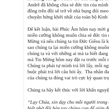
Andrê đã không chia sẻ đức tin của mình 
đông trên đồi sẽ trở về nhà bụng đói me
chuyện hứng khởi nhất của toàn bộ Kinh 
Để kết luận, bài Phúc Âm hôm nay mời gọ
miễn cưỡng không muốn chia sẻ đức tin 
Mừng và nếu chúng ta tin Đức Giêsu là kh
sao chúng ta lại miễn cưỡng không muốn c
chúng ta và với những ai mà ta biết đan
mà Tin Mừng hôm nay đặt ra trước mỗi ng
Chúng ta phải tự mình trả lời lấy, mỗi n
buộc phải trả lời câu hỏi ấy. Tha nhân đa
của chúng ta đóng vai trò cực kỳ quan tr
Chúng ta hãy kết thúc với lời khấn nguy
“Lạy Chúa, xin dạy cho mỗi người trong c
biết nhờ đôi bàn tay chúng con để giúp đ