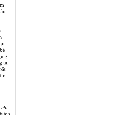
ám
câu
n
n
tại
 bè
rọng
g ta.
bắt
tin
 chỉ
chúng