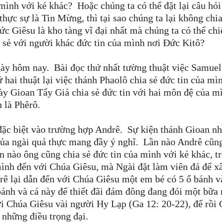
 mình với kẻ khác? Hoặc chúng ta có thể đặt lại câu hỏi
hực sự là Tin Mừng, thì tại sao chúng ta lại không chia
ức Giêsu là kho tàng vĩ đại nhất mà chúng ta có thể ch
a sẻ với người khác đức tin của mình nơi Đức Kitô?
gày hôm nay. Bài đọc thứ nhất tường thuật việc Samuel
 hai thuật lại việc thánh Phaolô chia sẻ đức tin của mì
ày Gioan Tẩy Giả chia sẻ đức tin với hai môn đệ của m
 là Phêrô.
đặc biệt vào trường hợp Andrê. Sự kiện thánh Gioan n
ủa ngài quả thực mang đầy ý nghĩ. Lần nào Andrê cũn
 nào ông cũng chia sẻ đức tin của mình với kẻ khác, t
ình đến với Chúa Giêsu, mà Ngài đặt làm viên đá để x
rê lại dẫn đến với Chúa Giêsu một em bé có 5 ổ bánh v
bánh và cá này để thiết đãi đám đông đang đói một bữa
ới Chúa Giêsu vài người Hy Lạp (Ga 12: 20-22), để rồi
 những điều trọng đại.