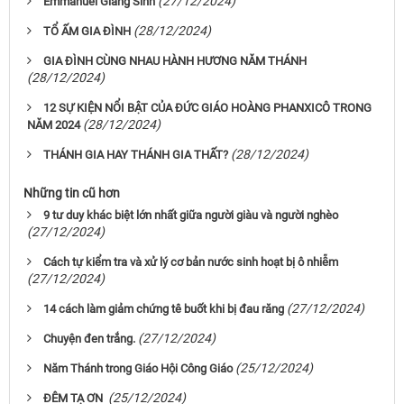
(27/12/2024)
Emmanuel Giáng Sinh
(28/12/2024)
TỔ ẤM GIA ĐÌNH
GIA ĐÌNH CÙNG NHAU HÀNH HƯƠNG NĂM THÁNH
(28/12/2024)
12 SỰ KIỆN NỔI BẬT CỦA ĐỨC GIÁO HOÀNG PHANXICÔ TRONG
(28/12/2024)
NĂM 2024
(28/12/2024)
THÁNH GIA HAY THÁNH GIA THẤT?
Những tin cũ hơn
9 tư duy khác biệt lớn nhất giữa người giàu và người nghèo
(27/12/2024)
Cách tự kiểm tra và xử lý cơ bản nước sinh hoạt bị ô nhiễm
(27/12/2024)
(27/12/2024)
14 cách làm giảm chứng tê buốt khi bị đau răng
(27/12/2024)
Chuyện đen trắng.
(25/12/2024)
Năm Thánh trong Giáo Hội Công Giáo
(25/12/2024)
ĐÊM TẠ ƠN