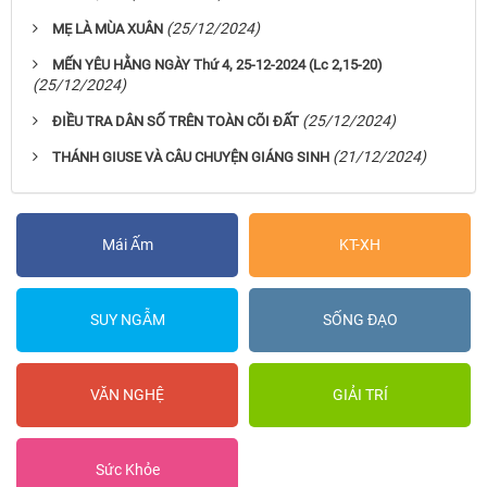
(25/12/2024)
MẸ LÀ MÙA XUÂN
MẾN YÊU HẰNG NGÀY Thứ 4, 25-12-2024 (Lc 2,15-20)
(25/12/2024)
(25/12/2024)
ĐIỀU TRA DÂN SỐ TRÊN TOÀN CÕI ĐẤT
(21/12/2024)
THÁNH GIUSE VÀ CÂU CHUYỆN GIÁNG SINH
Mái Ấm
KT-XH
SUY NGẪM
SỐNG ĐẠO
VĂN NGHỆ
GIẢI TRÍ
Sức Khỏe