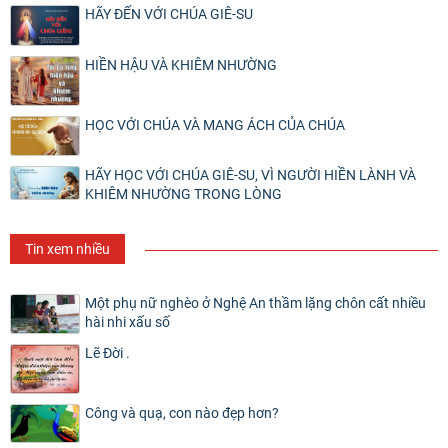
HÃY ĐẾN VỚI CHÚA GIÊ-SU
HIỀN HẬU VÀ KHIÊM NHƯỜNG
HỌC VỚI CHÚA VÀ MANG ÁCH CỦA CHÚA
HÃY HỌC VỚI CHÚA GIÊ-SU, VÌ NGƯỜI HIỀN LÀNH VÀ
KHIÊM NHƯỜNG TRONG LÒNG
Tin xem nhiều
Một phụ nữ nghèo ở Nghệ An thầm lặng chôn cất nhiều
hài nhi xấu số
Lẽ Đời .
Công và quạ, con nào đẹp hơn?