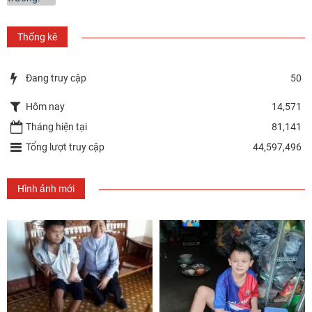
Thống kê
Đang truy cập
50
Hôm nay
14,571
Tháng hiện tại
81,141
Tổng lượt truy cập
44,597,496
Hình ảnh mới