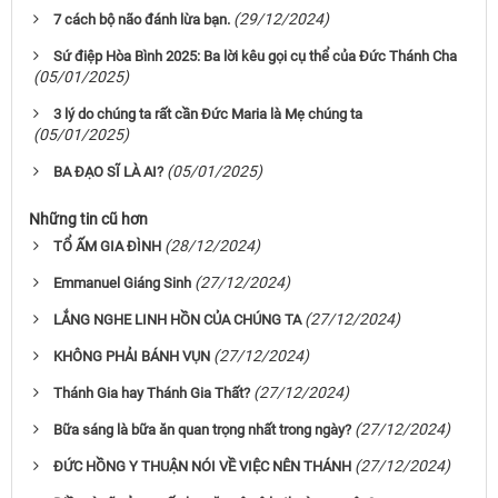
(29/12/2024)
7 cách bộ não đánh lừa bạn.
Sứ điệp Hòa Bình 2025: Ba lời kêu gọi cụ thể của Đức Thánh Cha
(05/01/2025)
3 lý do chúng ta rất cần Đức Maria là Mẹ chúng ta
(05/01/2025)
(05/01/2025)
BA ĐẠO SĨ LÀ AI?
Những tin cũ hơn
(28/12/2024)
TỔ ẤM GIA ĐÌNH
(27/12/2024)
Emmanuel Giáng Sinh
(27/12/2024)
LẮNG NGHE LINH HỒN CỦA CHÚNG TA
(27/12/2024)
KHÔNG PHẢI BÁNH VỤN
(27/12/2024)
Thánh Gia hay Thánh Gia Thất?
(27/12/2024)
Bữa sáng là bữa ăn quan trọng nhất trong ngày?
(27/12/2024)
ĐỨC HỒNG Y THUẬN NÓI VỀ VIỆC NÊN THÁNH