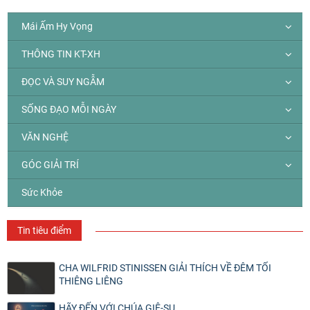
Mái Ấm Hy Vọng
THÔNG TIN KT-XH
ĐỌC VÀ SUY NGẪM
SỐNG ĐẠO MỖI NGÀY
VĂN NGHỆ
GÓC GIẢI TRÍ
Sức Khỏe
Tin tiêu điểm
CHA WILFRID STINISSEN GIẢI THÍCH VỀ ĐÊM TỐI
THIÊNG LIÊNG
HÃY ĐẾN VỚI CHÚA GIÊ-SU