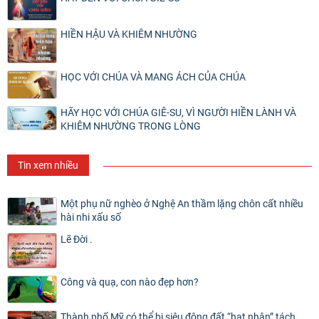
HIỀN HẬU VÀ KHIÊM NHƯỜNG
HỌC VỚI CHÚA VÀ MANG ÁCH CỦA CHÚA
HÃY HỌC VỚI CHÚA GIÊ-SU, VÌ NGƯỜI HIỀN LÀNH VÀ
KHIÊM NHƯỜNG TRONG LÒNG
Tin xem nhiều
Một phụ nữ nghèo ở Nghệ An thầm lặng chôn cất nhiều
hài nhi xấu số
Lẽ Đời .
Công và quạ, con nào đẹp hơn?
Thành phố Mỹ có thể bị siêu động đất “hạt nhân” tách