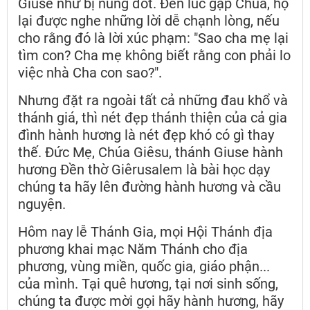
Giuse như bị nung đốt. Đến lúc gặp Chúa, họ
lại được nghe những lời dễ chạnh lòng, nếu
cho rằng đó là lời xúc phạm: "Sao cha mẹ lại
tìm con? Cha mẹ không biết rằng con phải lo
việc nhà Cha con sao?".
Nhưng đặt ra ngoài tất cả những đau khổ và
thánh giá, thì nét đẹp thánh thiện của cả gia
đình hành hương là nét đẹp khó có gì thay
thế. Đức Mẹ, Chúa Giêsu, thánh Giuse hành
hương Đền thờ Giêrusalem là bài học dạy
chúng ta hãy lên đường hành hương và cầu
nguyện.
Hôm nay lễ Thánh Gia, mọi Hội Thánh địa
phương khai mạc Năm Thánh cho địa
phương, vùng miền, quốc gia, giáo phận...
của mình. Tại quê hương, tại nơi sinh sống,
chúng ta được mời gọi hãy hành hương, hãy