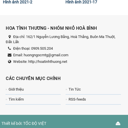
Hình ảnh 2021-2
Hình ảnh 2021-17
HOA TÌNH THƯƠNG - NHÓM NHỎ HOÀ BÌNH
Địa chỉ:
162/1 Nguyễn Lương Bằng, Hoà Thắng, Buôn Ma Thuột,
Đắk Lắk
Điện thoại:
0909.505.204
Email:
huongngocmtg@gmail.com
Website:
http://hoatinhthuong.net
CÁC CHUYÊN MỤC CHÍNH
Giới thiệu
Tin Tức
Tìm kiếm
RSS-feeds
Thiết kế bởi:
TỐC ĐỘ VIỆT