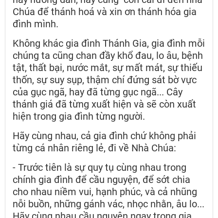
Chúa để thánh hoá và xin ơn thánh hóa gia
đình mình.
Không khác gia đình Thánh Gia, gia đình mỗi
chúng ta cũng chan đầy khổ đau, lo âu, bệnh
tật, thất bại, nước mắt, sự mất mát, sự thiếu
thốn, sự suy sụp, thậm chí đứng sát bờ vực
của gục ngã, hay đã từng gục ngã... Cây
thánh giá đã từng xuất hiện và sẽ còn xuất
hiện trong gia đình từng người.
Hãy cùng nhau, cả gia đình chứ không phải
từng cá nhân riêng lẻ, đi về Nhà Chúa:
- Trước tiên là sự quy tụ cùng nhau trong
chính gia đình để cầu nguyện, để sớt chia
cho nhau niềm vui, hạnh phúc, và cả nhũng
nỗi buồn, những gánh vác, nhọc nhằn, âu lo...
Hãy cùng nhau cầu nguyện ngay trong gia