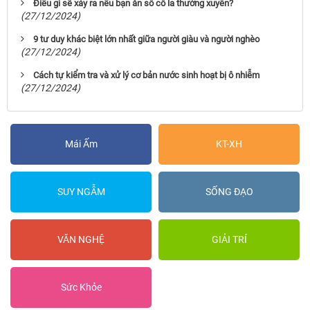
Điều gì sẽ xảy ra nếu bạn ăn sô cô la thường xuyên?
(27/12/2024)
9 tư duy khác biệt lớn nhất giữa người giàu và người nghèo
(27/12/2024)
Cách tự kiểm tra và xử lý cơ bản nước sinh hoạt bị ô nhiễm
(27/12/2024)
Mái Ấm
KT-XH
SUY NGẪM
SỐNG ĐẠO
VĂN NGHỆ
GIẢI TRÍ
Sức Khỏe