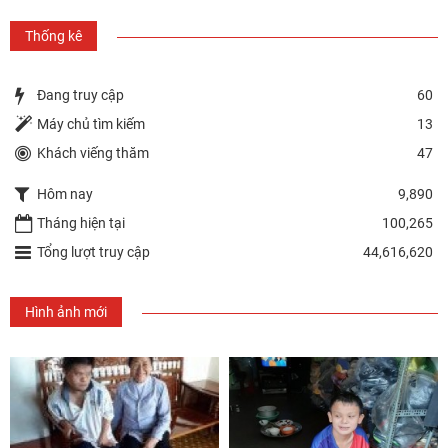
Thống kê
Đang truy cập
60
Máy chủ tìm kiếm
13
Khách viếng thăm
47
Hôm nay
9,890
Tháng hiện tại
100,265
Tổng lượt truy cập
44,616,620
Hình ảnh mới