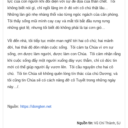
lực của con người khi đối diện với sự đe dọa của thần chết. Tôi
không biết nói gì, chỉ ngồi lặng im ở đó với cô chú thật lâu…
Những làn gió nhẹ nhàng thổi vào từng ngóc ngách của căn phòng.
Tôi thấy sống mũi mình cay cay và mắt tôi bắt đầu rưng rưng
những giọt lệ; nhưng tôi biết đó không phải là tại cơn gió…
Về đến nhà, tôi tiếp tục miên man nghĩ tới hai cô chú; hai mảnh
đời, hai thái độ đón nhận cuộc sống. Tôi cảm tạ Chúa vì ơn sự
sống, ơn được làm người, được làm con Chúa. Tôi cảm nhận rằng
khi cuộc sống đẩy một người xuống đáy vực thẳm, chỉ có đức tin
mới có thể giúp người ấy vươn lên. Tôi cầu nguyện cho hai cô
chú. Tôi tin Chúa sẽ không quên lòng tín thác của chú Dương; và
tôi cũng tin Chúa sẽ có cách nâng đỡ cô Tuyết trong những ngày
này…/.
Nguồn:
https://dongten.net
Nguồn tin:
Vũ Chí Thành, SJ