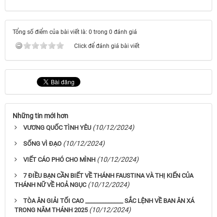
Tổng số điểm của bài viết là: 0 trong 0 đánh giá
Click để đánh giá bài viết
Những tin mới hơn
(10/12/2024)
VƯƠNG QUỐC TÌNH YÊU
(10/12/2024)
SỐNG VÌ ĐẠO
(10/12/2024)
VIẾT CÁO PHÓ CHO MÌNH
7 ĐIỀU BẠN CẦN BIẾT VỀ THÁNH FAUSTINA VÀ THỊ KIẾN CỦA
(10/12/2024)
THÁNH NỮ VỀ HOẢ NGỤC
TÒA ÂN GIẢI TỐI CAO _____________ SẮC LỆNH VỀ BAN ÂN XÁ
(10/12/2024)
TRONG NĂM THÁNH 2025