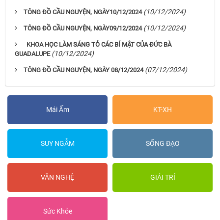
(10/12/2024)
TÔNG ĐỒ CẦU NGUYỆN, NGÀY10/12/2024
(10/12/2024)
TÔNG ĐỒ CẦU NGUYỆN, NGÀY09/12/2024
KHOA HỌC LÀM SÁNG TỎ CÁC BÍ MẬT CỦA ĐỨC BÀ
(10/12/2024)
GUADALUPE
(07/12/2024)
TÔNG ĐỒ CẦU NGUYỆN, NGÀY 08/12/2024
Mái Ấm
KT-XH
SUY NGẪM
SỐNG ĐẠO
VĂN NGHỆ
GIẢI TRÍ
Sức Khỏe