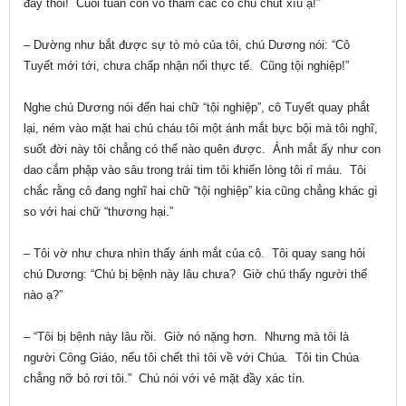
đây thôi! Cuối tuần con vô thăm các cô chú chút xíu ạ!”
– Dường như bắt được sự tò mò của tôi, chú Dương nói: “Cô
Tuyết mới tới, chưa chấp nhận nổi thực tế. Cũng tội nghiệp!”
Nghe chú Dương nói đến hai chữ “tội nghiệp”, cô Tuyết quay phắt
lại, ném vào mặt hai chú cháu tôi một ánh mắt bực bội mà tôi nghĩ,
suốt đời này tôi chẳng có thể nào quên được. Ánh mắt ấy như con
dao cắm phập vào sâu trong trái tim tôi khiến lòng tôi rỉ máu. Tôi
chắc rằng cô đang nghĩ hai chữ “tội nghiệp” kia cũng chẳng khác gì
so với hai chữ “thương hại.”
– Tôi vờ như chưa nhìn thấy ánh mắt của cô. Tôi quay sang hỏi
chú Dương: “Chú bị bệnh này lâu chưa? Giờ chú thấy người thế
nào ạ?”
– “Tôi bị bệnh này lâu rồi. Giờ nó nặng hơn. Nhưng mà tôi là
người Công Giáo, nếu tôi chết thì tôi về với Chúa. Tôi tin Chúa
chẳng nỡ bỏ rơi tôi.” Chú nói với vẻ mặt đầy xác tín.