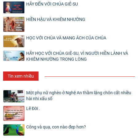
HÃY ĐẾN VỚI CHÚA GIÊ-SU
HIỀN HẬU VÀ KHIÊM NHƯỜNG
HỌC VỚI CHÚA VÀ MANG ÁCH CỦA CHÚA
HÃY HỌC VỚI CHÚA GIÊ-SU, VÌ NGƯỜI HIỀN LÀNH VÀ
KHIÊM NHƯỜNG TRONG LÒNG
Tin xem nhiều
Một phụ nữ nghèo ở Nghệ An thầm lặng chôn cất nhiều
hài nhi xấu số
Lẽ Đời .
Công và quạ, con nào đẹp hơn?