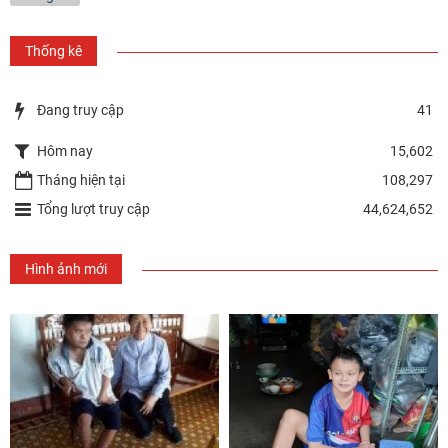
Thống kê
Đang truy cập
41
Hôm nay
15,602
Tháng hiện tại
108,297
Tổng lượt truy cập
44,624,652
Hình ảnh mới