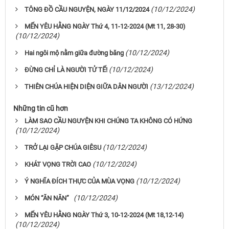
(10/12/2024)
TÔNG ĐỒ CẦU NGUYỆN, NGÀY 11/12/2024
MẾN YÊU HẰNG NGÀY Thứ 4, 11-12-2024 (Mt 11, 28-30)
(10/12/2024)
(10/12/2024)
Hai ngôi mộ nằm giữa đường băng
(10/12/2024)
ĐỪNG CHỈ LÀ NGƯỜI TỬ TẾ!
(13/12/2024)
THIÊN CHÚA HIỆN DIỆN GIỮA DÂN NGƯỜI
Những tin cũ hơn
LÀM SAO CẦU NGUYỆN KHI CHÚNG TA KHÔNG CÓ HỨNG
(10/12/2024)
(10/12/2024)
TRỞ LẠI GẶP CHÚA GIÊSU
(10/12/2024)
KHÁT VỌNG TRỜI CAO
(10/12/2024)
Ý NGHĨA ĐÍCH THỰC CỦA MÙA VỌNG
(10/12/2024)
MÓN “ĂN NĂN”
MẾN YÊU HẰNG NGÀY Thứ 3, 10-12-2024 (Mt 18,12-14)
(10/12/2024)