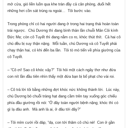
mở cửa, gió liền luồn qua khe tràn đầy cả căn phòng, đuổi hết
những hơi cồn sát trùng ra ngoài… Tôi bước vào.
Trong phòng chỉ có hai người đang ở trong hai trạng thái hoàn toàn
trái ngược. Chú Dương thì đang bình thản lần chuỗi Mân Côi kính
Đức Mẹ; còn cô Tuyết thì đang nằm co ro, khóc thút thít. Cả hai cô
chú đều bị suy thận nặng. Mỗi tuần, chú Dương và cô Tuyết phải
chạy thận hai, có khi đến ba lần. Tôi tò mò tiến về phía giường của
cô Tuyết.
– “Cô ơi! Sao cô khóc vậy?” Tôi hỏi một cách ngây thơ như đứa
con nít lần đầu tiên nhìn thấy một đứa bạn bị bố phạt cho vài roi.
– Cô trả lời tôi bằng những đợt khóc nức không thành lời. Lúc này,
chú Dương bỏ chuỗi tràng hạt đang cầm trên tay xuống góc chiếu
phía đầu giường rồi nói: “Ở đây toàn người bệnh nặng; khóc thì có
gì lạ đâu anh. Mà anh là ai, ở đâu tới đây?”
– Tôi mỉm cười rồi đáp, “dạ, con tới thăm cô chú nè! Con ở gần