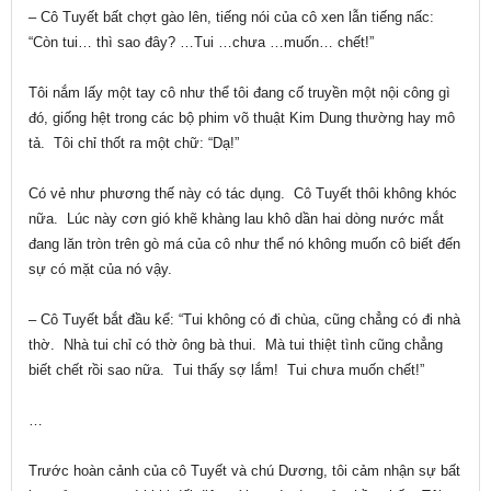
– Cô Tuyết bất chợt gào lên, tiếng nói của cô xen lẫn tiếng nấc:
“Còn tui… thì sao đây? …Tui …chưa …muốn… chết!”
Tôi nắm lấy một tay cô như thể tôi đang cố truyền một nội công gì
đó, giống hệt trong các bộ phim võ thuật Kim Dung thường hay mô
tả. Tôi chỉ thốt ra một chữ: “Dạ!”
Có vẻ như phương thế này có tác dụng. Cô Tuyết thôi không khóc
nữa. Lúc này cơn gió khẽ khàng lau khô dần hai dòng nước mắt
đang lăn tròn trên gò má của cô như thể nó không muốn cô biết đến
sự có mặt của nó vậy.
– Cô Tuyết bắt đầu kể: “Tui không có đi chùa, cũng chẳng có đi nhà
thờ. Nhà tui chỉ có thờ ông bà thui. Mà tui thiệt tình cũng chẳng
biết chết rồi sao nữa. Tui thấy sợ lắm! Tui chưa muốn chết!”
…
Trước hoàn cảnh của cô Tuyết và chú Dương, tôi cảm nhận sự bất