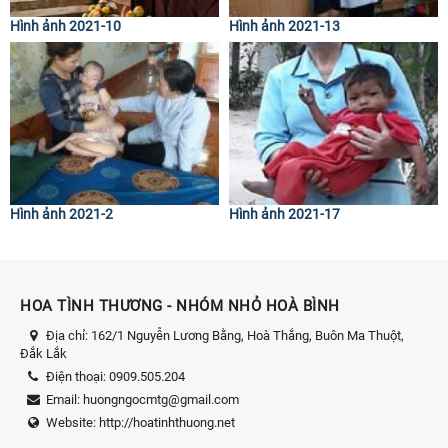
Hình ảnh 2021-10
Hình ảnh 2021-13
Hình ảnh 2021-2
Hình ảnh 2021-17
HOA TÌNH THƯƠNG - NHÓM NHỎ HOÀ BÌNH
Địa chỉ:
162/1 Nguyễn Lương Bằng, Hoà Thắng, Buôn Ma Thuột,
Đắk Lắk
Điện thoại:
0909.505.204
Email:
huongngocmtg@gmail.com
Website:
http://hoatinhthuong.net