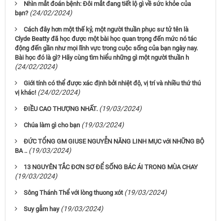
Nhìn mắt đoán bệnh: Đôi mắt đang tiết lộ gì về sức khỏe của
(24/02/2024)
bạn?
Cách đây hơn một thế kỷ, một người thuần phục sư tử tên là
Clyde Beatty đã học được một bài học quan trọng đến mức nó tác
động đến gần như mọi lĩnh vực trong cuộc sống của bạn ngày nay.
Bài học đó là gì? Hãy cùng tìm hiểu những gì một người thuần h
(24/02/2024)
Giới tính có thể được xác định bởi nhiệt độ, vị trí và nhiều thứ thú
(24/02/2024)
vị khác!
(19/03/2024)
ĐIỀU CAO THƯỢNG NHẤT.
(19/03/2024)
Chúa làm gì cho bạn
ĐỨC TỔNG GM GIUSE NGUYỄN NĂNG LINH MỤC với NHỮNG BỘ
(19/03/2024)
BA ..
13 NGUYÊN TẮC ĐƠN SƠ ĐỂ SỐNG BÁC ÁI TRONG MÙA CHAY
(19/03/2024)
(19/03/2024)
Sông Thánh Thể với lòng thuong xót
(19/03/2024)
Suy gẫm hay