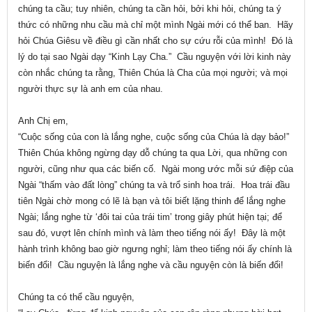
chúng ta cầu; tuy nhiên, chúng ta cần hỏi, bởi khi hỏi, chúng ta ý
thức có những nhu cầu mà chỉ một mình Ngài mới có thể ban. Hãy
hỏi Chúa Giêsu về điều gì cần nhất cho sự cứu rỗi của mình! Đó là
lý do tại sao Ngài dạy “Kinh Lạy Cha.” Cầu nguyện với lời kinh này
còn nhắc chúng ta rằng, Thiên Chúa là Cha của mọi người; và mọi
người thực sự là anh em của nhau.
Anh Chị em,
“Cuộc sống của con là lắng nghe, cuộc sống của Chúa là dạy bảo!”
Thiên Chúa không ngừng dạy dỗ chúng ta qua Lời, qua những con
người, cũng như qua các biến cố. Ngài mong ước mỗi sứ điệp của
Ngài “thấm vào đất lòng” chúng ta và trổ sinh hoa trái. Hoa trái đầu
tiên Ngài chờ mong có lẽ là bạn và tôi biết lặng thinh để lắng nghe
Ngài; lắng nghe từ ‘đôi tai của trái tim’ trong giây phút hiện tại; để
sau đó, vượt lên chính mình và làm theo tiếng nói ấy! Đây là một
hành trình không bao giờ ngưng nghỉ; làm theo tiếng nói ấy chính là
biến đổi! Cầu nguyện là lắng nghe và cầu nguyện còn là biến đổi!
Chúng ta có thể cầu nguyện,