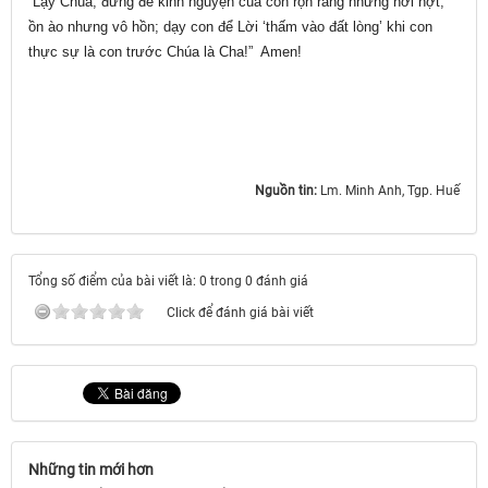
“Lạy Chúa, đừng để kinh nguyện của con rộn ràng nhưng hời hợt,
ồn ào nhưng vô hồn; dạy con để Lời ‘thấm vào đất lòng’ khi con
thực sự là con trước Chúa là Cha!” Amen!
Nguồn tin:
Lm. Minh Anh, Tgp. Huế
Tổng số điểm của bài viết là: 0 trong 0 đánh giá
Click để đánh giá bài viết
Những tin mới hơn