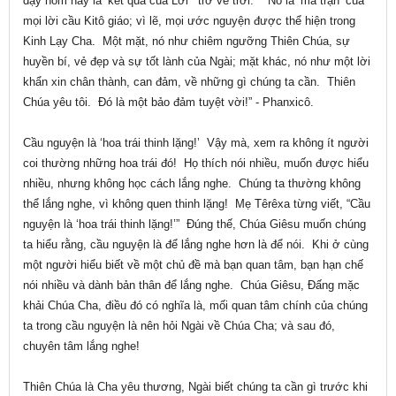
dạy hôm nay là ‘kết quả của Lời’ “trở về trời.” “Nó là ‘ma trận’ của
mọi lời cầu Kitô giáo; vì lẽ, mọi ước nguyện được thể hiện trong
Kinh Lạy Cha. Một mặt, nó như chiêm ngưỡng Thiên Chúa, sự
huyền bí, vẻ đẹp và sự tốt lành của Ngài; mặt khác, nó như một lời
khẩn xin chân thành, can đảm, về những gì chúng ta cần. Thiên
Chúa yêu tôi. Đó là một bảo đảm tuyệt vời!” - Phanxicô.
Cầu nguyện là ‘hoa trái thinh lặng!’ Vậy mà, xem ra không ít người
coi thường những hoa trái đó! Họ thích nói nhiều, muốn được hiểu
nhiều, nhưng không học cách lắng nghe. Chúng ta thường không
thể lắng nghe, vì không quen thinh lặng! Mẹ Têrêxa từng viết, “Cầu
nguyện là ‘hoa trái thinh lặng!’” Đúng thế, Chúa Giêsu muốn chúng
ta hiểu rằng, cầu nguyện là để lắng nghe hơn là để nói. Khi ở cùng
một người hiểu biết về một chủ đề mà bạn quan tâm, bạn hạn chế
nói nhiều và dành bản thân để lắng nghe. Chúa Giêsu, Đấng mặc
khải Chúa Cha, điều đó có nghĩa là, mối quan tâm chính của chúng
ta trong cầu nguyện là nên hỏi Ngài về Chúa Cha; và sau đó,
chuyên tâm lắng nghe!
Thiên Chúa là Cha yêu thương, Ngài biết chúng ta cần gì trước khi