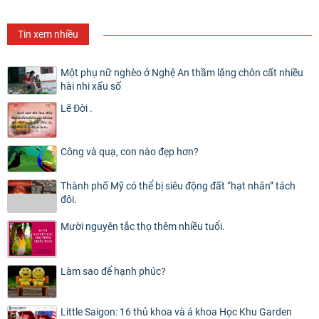
Tin xem nhiều
Một phụ nữ nghèo ở Nghệ An thầm lặng chôn cất nhiều
hài nhi xấu số
Lẽ Đời .
Công và quạ, con nào đẹp hơn?
Thành phố Mỹ có thể bị siêu động đất “hạt nhân” tách
đôi.
Mười nguyên tắc thọ thêm nhiều tuổi.
Làm sao để hạnh phúc?
Little Saigon: 16 thủ khoa và á khoa Học Khu Garden