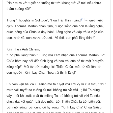
“Như mưa với tuyết sa xuống từ trời không trở về trời
nếu chưa
thấm xuống đất!”
[1]
Trong “Thoughts in Solitude”, “Hoa Trái Thinh Lặng”
- người viết
dịch, Thomas Merton nhận định, “Cuộc sống của con là lắng nghe,
cuộc sống của Chúa là dạy bảo! Lắng nghe và đáp trả là việc của
con; nhờ đó, con được cứu độ. Vì thế,
con phải lặng thinh!”
Kính thưa Anh Chị em,
“Con phải lặng thinh!” Cùng với cảm nhận của Thomas Merton, Lời
Chúa hôm nay nói đến tĩnh lặng và hoa trái của nó từ một ‘chuyển
động kép!’ Một từ trời xuống, lời Thiên Chúa; một từ đất lên, lời
con người - Kinh Lạy Cha - ‘hoa trái thinh lặng!’
Chỉ vỏn vẹn hai câu, Isaiah mô tả tuyệt vời Lời kỳ vĩ của trời, “Như
mưa với tuyết sa xuống từ trời không trở về trời…; lời Ta cũng
vậy, một khi xuất phát từ miệng Ta, sẽ không trở về với Ta nếu
chưa đạt kết quả” - bài đọc một. Lời Thiên Chúa là Lời biến đổi,
Lời nuôi sống, Lời củng cố hy vọng! “Kinh Lạy Cha” Chúa Giêsu