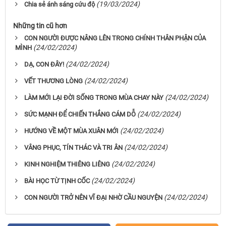
(19/03/2024)
Chia sẻ ánh sáng cứu độ
Những tin cũ hơn
CON NGƯỜI ĐƯỢC NÂNG LÊN TRONG CHÍNH THÂN PHẬN CỦA
(24/02/2024)
MÌNH
(24/02/2024)
DẠ, CON ĐÂY!
(24/02/2024)
VẾT THƯƠNG LÒNG
(24/02/2024)
LÀM MỚI LẠI ĐỜI SỐNG TRONG MÙA CHAY NÀY
(24/02/2024)
SỨC MẠNH ĐỂ CHIẾN THẮNG CÁM DỖ
(24/02/2024)
HƯỚNG VỀ MỘT MÙA XUÂN MỚI
(24/02/2024)
VÂNG PHỤC, TÍN THÁC VÀ TRI ÂN
(24/02/2024)
KINH NGHIỆM THIÊNG LIÊNG
(24/02/2024)
BÀI HỌC TỪ TỊNH CỐC
(24/02/2024)
CON NGƯỜI TRỞ NÊN VĨ ĐẠI NHỜ CẦU NGUYỆN