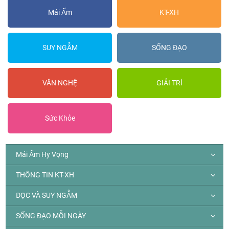
Mái Ấm
KT-XH
SUY NGẪM
SỐNG ĐẠO
VĂN NGHỆ
GIẢI TRÍ
Sức Khỏe
Mái Ấm Hy Vọng
THÔNG TIN KT-XH
ĐỌC VÀ SUY NGẪM
SỐNG ĐẠO MỖI NGÀY