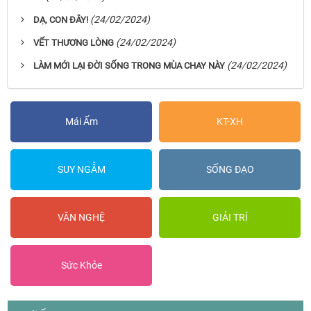
(24/02/2024)
DẠ, CON ĐÂY!
(24/02/2024)
VẾT THƯƠNG LÒNG
(24/02/2024)
LÀM MỚI LẠI ĐỜI SỐNG TRONG MÙA CHAY NÀY
Mái Ấm
KT-XH
SUY NGẪM
SỐNG ĐẠO
VĂN NGHỆ
GIẢI TRÍ
Sức Khỏe