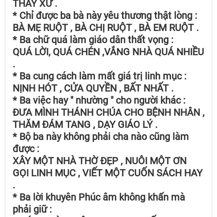
THẦY XỨ .
* Chỉ được ba bà này yêu thương thật lòng :
BÀ MẸ RUỘT , BÀ CHỊ RUỘT , BÀ EM RUỘT .
* Ba chữ quá làm giáo dân thất vọng :
QUÁ LỜI, QUÁ CHÉN ,VẮNG NHÀ QUÁ NHIỀU
.
* Ba cung cách làm mất giá trị linh mục :
NỊNH HÓT , CỬA QUYỀN , BẤT NHẤT .
* Ba việc hay " nhường " cho người khác :
ĐƯA MÌNH THÁNH CHÚA CHO BỆNH NHÂN ,
THĂM ĐÁM TANG , DẠY GIÁO LÝ .
* Bộ ba này không phải cha nào cũng làm
được :
XÂY MỘT NHÀ THỜ ĐẸP , NUÔI MỘT ƠN
GỌI LINH MỤC , VIẾT MỘT CUỐN SÁCH HAY
.
* Ba lời khuyên Phúc âm không khấn mà
phải giữ :