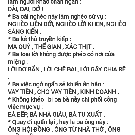
làm người khác chán ngán :
DÀI, DAI, DỞ !
* Ba cái nghèo này làm nghèo sứ vụ :
NGHÈO LIÊN ĐỚI, NGHÈO LỜI KHEN, NGHÈO
SÁNG KIẾN .
* Ba kẻ thù truyền kiếp :
MA QUỶ , THẾ GIAN , XÁC THỊT .
* Ba loại lời không được phép có nơi cửa
miệng :
LỜI DƠ BẨN , LỜI CHÊ BAI , LỜI GÂY CHIA RẼ
.
* Ba việc ngớ ngẩn sẻ khiến ân hận :
VAY TIỀN , CHO VAY TIỀN , KINH DOANH .
* Không khéo , bị ba bà này chi phối công
việc mục vụ :
BÀ BẾP, BÀ NHÀ GIÀU, BÀ TU XUẤT .
* Quay đi quẩn lại , hay la ba ông này :
ÔNG HỘI ĐỒNG , ÔNG TỪ NHÀ THỜ , ÔNG