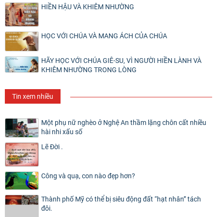
HIỀN HẬU VÀ KHIÊM NHƯỜNG
HỌC VỚI CHÚA VÀ MANG ÁCH CỦA CHÚA
HÃY HỌC VỚI CHÚA GIÊ-SU, VÌ NGƯỜI HIỀN LÀNH VÀ
KHIÊM NHƯỜNG TRONG LÒNG
Tin xem nhiều
Một phụ nữ nghèo ở Nghệ An thầm lặng chôn cất nhiều
hài nhi xấu số
Lẽ Đời .
Công và quạ, con nào đẹp hơn?
Thành phố Mỹ có thể bị siêu động đất “hạt nhân” tách
đôi.