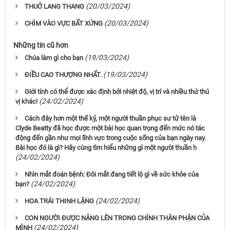
(20/03/2024)
THUỞ LANG THANG
(20/03/2024)
CHÌM VÀO VỰC BẤT XỨNG
Những tin cũ hơn
(19/03/2024)
Chúa làm gì cho bạn
(19/03/2024)
ĐIỀU CAO THƯỢNG NHẤT.
Giới tính có thể được xác định bởi nhiệt độ, vị trí và nhiều thứ thú
(24/02/2024)
vị khác!
Cách đây hơn một thế kỷ, một người thuần phục sư tử tên là
Clyde Beatty đã học được một bài học quan trọng đến mức nó tác
động đến gần như mọi lĩnh vực trong cuộc sống của bạn ngày nay.
Bài học đó là gì? Hãy cùng tìm hiểu những gì một người thuần h
(24/02/2024)
Nhìn mắt đoán bệnh: Đôi mắt đang tiết lộ gì về sức khỏe của
(24/02/2024)
bạn?
(24/02/2024)
HOA TRÁI THINH LẶNG
CON NGƯỜI ĐƯỢC NÂNG LÊN TRONG CHÍNH THÂN PHẬN CỦA
(24/02/2024)
MÌNH