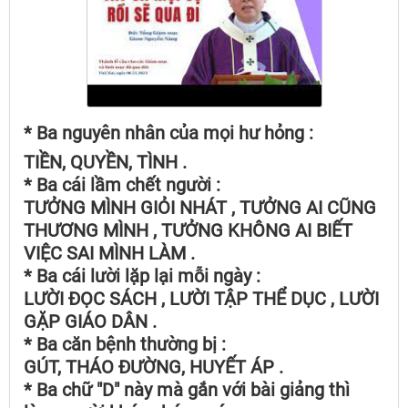
* Ba nguyên nhân của mọi hư hỏng :
TIỀN, QUYỀN, TÌNH .
* Ba cái lầm chết người :
TƯỞNG MÌNH GIỎI NHÁT , TƯỞNG AI CŨNG
THƯƠNG MÌNH , TƯỞNG KHÔNG AI BIẾT
VIỆC SAI MÌNH LÀM .
* Ba cái lười lặp lại mỗi ngày :
LƯỜI ĐỌC SÁCH , LƯỜI TẬP THỂ DỤC , LƯỜI
GẶP GIÁO DÂN .
* Ba căn bệnh thường bị :
GÚT, THÁO ĐƯỜNG, HUYẾT ÁP .
* Ba chữ "D" này mà gắn với bài giảng thì