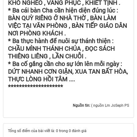
KHÓ NGHÈO , VÂNG PHỤC , KHIẾT TỊNH .
* Ba cái bàn Cha cần hiện diện đúng lúc :
BÀN QUỲ RIÊNG Ở NHÀ THỜ , BÀN LÀM
VIỆC TẠI VĂN PHÒNG , BÀN TIẾP GIÁO DÂN
NƠI PHÒNG KHÁCH .
* Ba thực hành để nuôi sự thánh thiện :
CHẦU MÌNH THÁNH CHÚA , ĐỌC SÁCH
THIÊNG LIÊNG , LẦN CHUỖI .
* Ba cố gắng cần cho sự lớn lên mỗi ngày :
DỨT NHANH CƠN GIẬN, XUA TAN BẤT HÒA,
THỰC LÒNG HỒI TÂM ....
********************
Nguồn tin:
( nguồn Lm JoSeph PS
Tổng số điểm của bài viết là: 0 trong 0 đánh giá