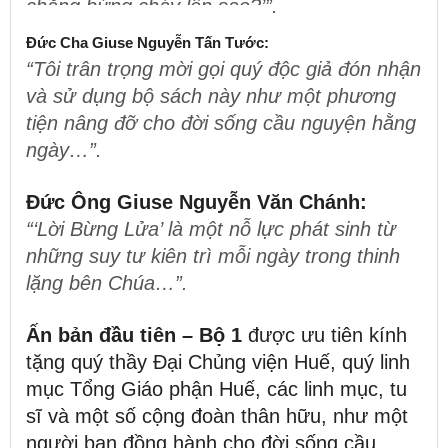
chẳng bừng cháy lên sao?’”
.
Đức Cha Giuse Nguyễn Tấn Tước:
“Tôi trân trọng mời gọi quý độc giả đón nhận
và sử dụng bộ sách này như một phương
tiện nâng đỡ cho đời sống cầu nguyện hằng
ngày…”
.
Đức Ông Giuse Nguyễn Văn Chánh:
“‘Lời Bừng Lửa’ là một nỗ lực phát sinh từ
những suy tư kiên trì mỗi ngày trong thinh
lặng bên Chúa…”
.
Ấn bản đầu tiên – Bộ 1
được ưu tiên kính
tặng quý thầy Đại Chủng viện Huế, quý linh
mục Tổng Giáo phận Huế, các linh mục, tu
sĩ và một số cộng đoàn thân hữu, như một
người bạn đồng hành cho đời sống cầu