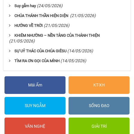
(24/05/2026)
Suy gẫm hay
(21/05/2026)
CHÚA THÁNH THẦN HIỆN DIỆN
(21/05/2026)
HƯỚNG VỀ TRỜI
KHIÊM NHƯỜNG – NỀN TẢNG CỦA THÁNH THIỆN
(21/05/2026)
(14/05/2026)
SỰ UỶ THÁC CỦA CHÚA GIÊSU
(14/05/2026)
TÌM RA ƠN GỌI CỦA MÌNH
Mái Ấm
KT-XH
SUY NGẪM
SỐNG ĐẠO
VĂN NGHỆ
GIẢI TRÍ