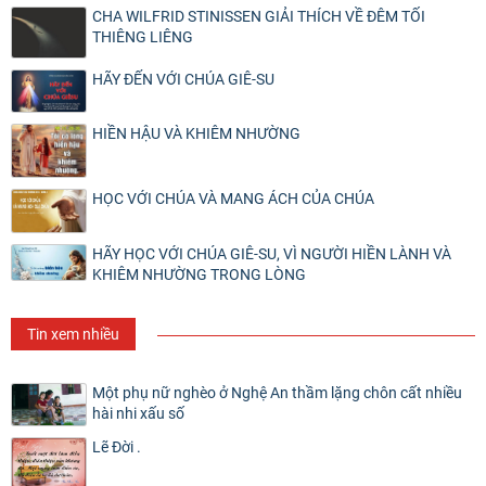
CHA WILFRID STINISSEN GIẢI THÍCH VỀ ĐÊM TỐI
THIÊNG LIÊNG
HÃY ĐẾN VỚI CHÚA GIÊ-SU
HIỀN HẬU VÀ KHIÊM NHƯỜNG
HỌC VỚI CHÚA VÀ MANG ÁCH CỦA CHÚA
HÃY HỌC VỚI CHÚA GIÊ-SU, VÌ NGƯỜI HIỀN LÀNH VÀ
KHIÊM NHƯỜNG TRONG LÒNG
Tin xem nhiều
Một phụ nữ nghèo ở Nghệ An thầm lặng chôn cất nhiều
hài nhi xấu số
Lẽ Đời .