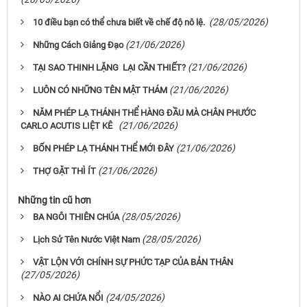
(28/05/2026)
10 điều bạn có thể chưa biết về chế độ nô lệ.
(21/06/2026)
Những Cách Giảng Đạo
(21/06/2026)
TẠI SAO THINH LẶNG LẠI CẦN THIẾT?
(21/06/2026)
LUÔN CÓ NHỮNG TÊN MẬT THÁM
NĂM PHÉP LẠ THÁNH THỂ HÀNG ĐẦU MÀ CHÂN PHƯỚC
(21/06/2026)
CARLO ACUTIS LIỆT KÊ
(21/06/2026)
BỐN PHÉP LẠ THÁNH THỂ MỚI ĐÂY
(21/06/2026)
THỢ GẶT THÌ ÍT
Những tin cũ hơn
(28/05/2026)
BA NGÔI THIÊN CHÚA
(28/05/2026)
Lịch Sử Tên Nước Việt Nam
VẬT LỘN VỚI CHÍNH SỰ PHỨC TẠP CỦA BẢN THÂN
(27/05/2026)
(24/05/2026)
NÀO AI CHỨA NỔI