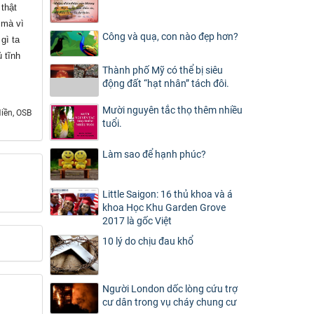
 thật
 mà vì
Công và quạ, con nào đẹp hơn?
gì ta
 tĩnh
Thành phố Mỹ có thể bị siêu
động đất “hạt nhân” tách đôi.
Mười nguyên tắc thọ thêm nhiều
ền, OSB
tuổi.
Làm sao để hạnh phúc?
Little Saigon: 16 thủ khoa và á
khoa Học Khu Garden Grove
2017 là gốc Việt
10 lý do chịu đau khổ
Người London dốc lòng cứu trợ
cư dân trong vụ cháy chung cư