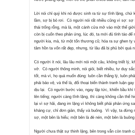
Lời nói chỉ quý khi nó được sinh ra từ sự tĩnh lặng, chứ 
lầm, sợ bị bỏ rơi. Có người nói rất nhiều cũng vì sợ: sợ
thái trống rỗng, mà là, một cánh cửa mở vào một thế giới 
còn bị cuốn theo phản ứng, lúc đó, ta mới đủ tỉnh táo để
người kia, mà, từ một tổn thương cũ; hóa ra sự ghen
tỵ
v
tâm hồn ta vốn rất đẹp, nhưng, từ lâu đã bị phủ bởi quá n
Có người ít nói, lâu lâu mới nói một câu, không triết lý, 
vở. Có người thông minh, nói giỏi, biết nhiều, tư duy sắc
tốt, mà vì, họ quá muốn đúng: luôn cần thắng lý, luôn ph
phải bảo vệ, và thế là, đối thoại biến thành tranh luận 
dịu lại. Có người bước vào, ngay lập tức, khiến bầu khí 
lên tiếng; người càng tĩnh lặng, thì càng không cần thể 
lại vì sợ hãi, đang im lặng vì không biết phải phản ứng s
kháng cự, chỉ đơn giản, thấy và buông. Vì vậy, ta đừng n
sợ, một bên là hiểu; một bên là đè nén, một bên là buông 
Người chưa thật sự thinh lặng, bên trong vẫn còn tranh c