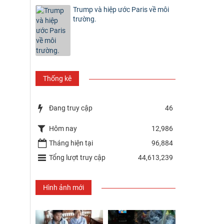
Trump và hiệp ước Paris về môi
trường.
Thống kê
Đang truy cập
46
Hôm nay
12,986
Tháng hiện tại
96,884
Tổng lượt truy cập
44,613,239
Hình ảnh mới