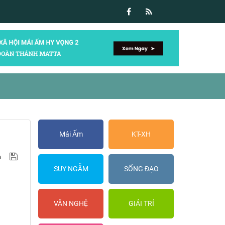
Mái Ấm
KT-XH
SUY NGẪM
SỐNG ĐẠO
VĂN NGHỆ
GIẢI TRÍ