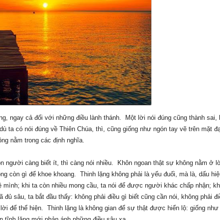
g, ngay cả đối với những điều lành thánh. Một lời nói đúng cũng thành sai, 
 dù ta có nói đúng về Thiên Chúa, thì, cũng giống như ngón tay vẽ trên mặt đạ
ng nằm trong các định nghĩa.
òn người càng biết ít, thì càng nói nhiều. Khôn ngoan thật sự không nằm ở lờ
ng còn gì để khoe khoang. Thinh lặng không phải là yếu đuối, mà là, dấu hi
vệ mình; khi ta còn nhiều mong cầu, ta nói để được người khác chấp nhận; kh
ã đủ sâu, ta bắt đầu thấy: không phải điều gì biết cũng cần nói, không phải đ
 lời để thể hiện. Thinh lặng là không gian để sự thật được hiển lộ: giống như
n tĩnh lặng mới phản ánh những điều sâu xa.