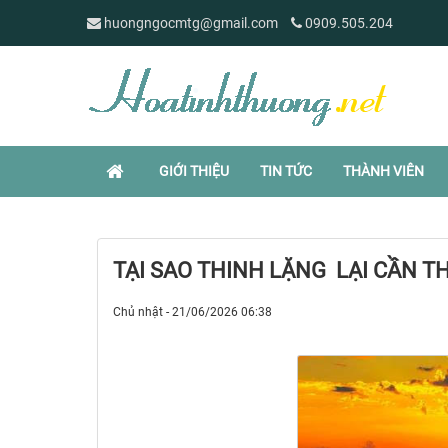
huongngocmtg@gmail.com
0909.505.204
GIỚI THIỆU
TIN TỨC
THÀNH VIÊN
TẠI SAO THINH LẶNG LẠI CẦN TH
Chủ nhật - 21/06/2026 06:38