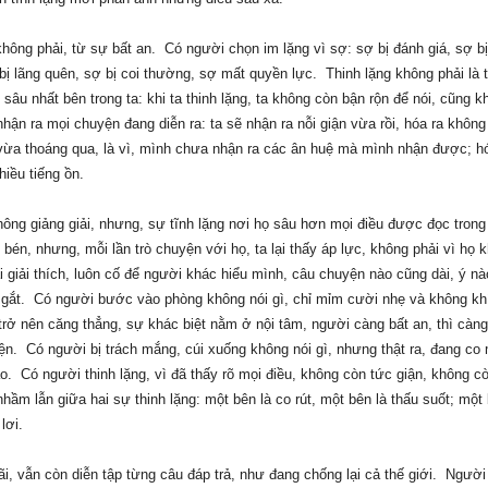
không phải, từ sự bất an. Có người chọn im lặng vì sợ: sợ bị đánh giá, sợ bị
 bị lãng quên, sợ bị coi thường, sợ mất quyền lực. Thinh lặng không phải là 
sâu nhất bên trong ta: khi ta thinh lặng, ta không còn bận rộn để nói, cũng k
 nhận ra mọi chuyện đang diễn ra: ta sẽ nhận ra
nỗi
giận vừa rồi, hóa ra không
ừa thoáng qua, là vì, mình chưa nhận ra các ân huệ mà mình nhận được; h
hiều tiếng ồn.
không giảng giải,
nhưng
, sự tĩnh lặng nơi họ sâu hơn mọi điều được đọc trong
 bén, nhưng, mỗi lần trò chuyện với họ, ta lại thấy áp lực, không phải vì họ 
ải giải thích, luôn cố để người khác hiểu mình, câu chuyện nào cũng dài, ý n
gay gắt. Có người bước vào phòng không nói gì, chỉ mỉm cười nhẹ và không k
trở nên căng thẳng, sự khác biệt nằm ở nội tâm, người càng bất an, thì càng
hiện. Có người bị trách mắng, cúi xuống không nói gì, nhưng thật ra, đang co
ao. Có người thinh lặng, vì đã thấy rõ mọi điều, không còn tức giận, không c
hầm lẫn giữa hai sự thinh lặng: một bên là co rút, một bên là thấu suốt; một 
lơi.
ãi, vẫn còn diễn tập từng câu đáp trả, như đang chống lại cả thế giới. Người