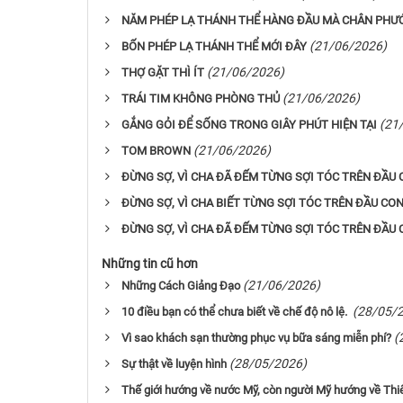
NĂM PHÉP LẠ THÁNH THỂ HÀNG ĐẦU MÀ CHÂN PHƯỚ
(21/06/2026)
BỐN PHÉP LẠ THÁNH THỂ MỚI ĐÂY
(21/06/2026)
THỢ GẶT THÌ ÍT
(21/06/2026)
TRÁI TIM KHÔNG PHÒNG THỦ
(21
GẮNG GỎI ĐỂ SỐNG TRONG GIÂY PHÚT HIỆN TẠI
(21/06/2026)
TOM BROWN
ĐỪNG SỢ, VÌ CHA ĐÃ ĐẾM TỪNG SỢI TÓC TRÊN ĐẦU
ĐỪNG SỢ, VÌ CHA BIẾT TỪNG SỢI TÓC TRÊN ĐẦU CO
ĐỪNG SỢ, VÌ CHA ĐÃ ĐẾM TỪNG SỢI TÓC TRÊN ĐẦU
Những tin cũ hơn
(21/06/2026)
Những Cách Giảng Đạo
(28/05/
10 điều bạn có thể chưa biết về chế độ nô lệ.
(
Vì sao khách sạn thường phục vụ bữa sáng miễn phí?
(28/05/2026)
Sự thật về luyện hình
Thế giới hướng về nước Mỹ, còn người Mỹ hướng về Thi