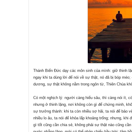
Thánh Biển Đức dạy các môn sinh của mình: giữ thinh lặn
ngay khi ta dùng lời để nói về sự thật, nó đã bị bóp méo;
dương, sự thật không nằm trong ngôn từ, Thiên Chúa khô
Có một nghịch lý: người càng hiểu sâu, thì càng nói ít, c
nhưng ở thinh lặng, nơi không còn gì để chứng minh, khô
sự trưởng thành: khi ta còn nhiều sợ hãi, ta nói để bảo 
nhiều lo âu, ta nói để khỏa lấp khoảng trống; nhưng, khi đ
gì tốt cũng cần chia sẻ, không phải sự thật nào cũng cần
nước phẳng lặng, mới có thể phản chiếu bầu trời; tâm hồ