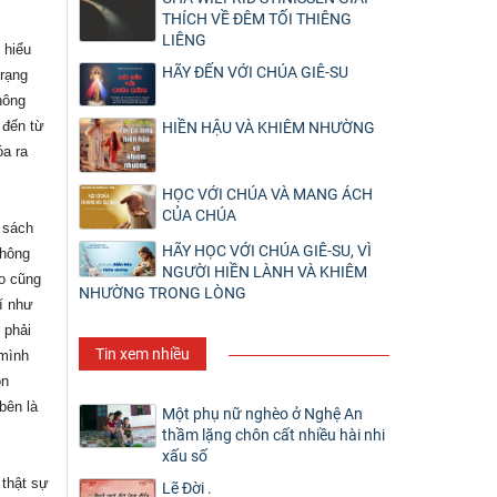
THÍCH VỀ ĐÊM TỐI THIÊNG
LIÊNG
 hiểu
HÃY ĐẾN VỚI CHÚA GIÊ-SU
trạng
hông
 đến từ
HIỀN HẬU VÀ KHIÊM NHƯỜNG
óa ra
HỌC VỚI CHÚA VÀ MANG ÁCH
CỦA CHÚA
 sách
HÃY HỌC VỚI CHÚA GIÊ-SU, VÌ
không
NGƯỜI HIỀN LÀNH VÀ KHIÊM
ào cũng
NHƯỜNG TRONG LÒNG
hí như
 phải
Tin xem nhiều
 mình
òn
bên là
Một phụ nữ nghèo ở Nghệ An
thầm lặng chôn cất nhiều hài nhi
xấu số
 thật sự
Lẽ Đời .