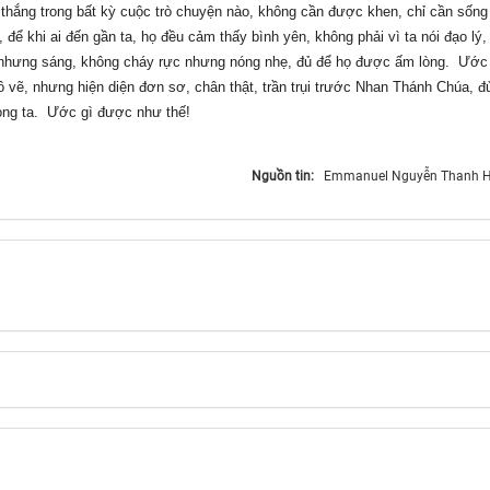
i thắng trong bất kỳ cuộc trò chuyện nào, không cần được khen, chỉ cần sống
 để khi ai đến gần ta, họ đều cảm thấy bình yên, không phải vì ta nói đạo lý,
 nhưng sáng, không cháy rực nhưng nóng nhẹ, đủ để họ được ấm lòng. Ước 
 vẽ, nhưng hiện diện đơn sơ, chân thật, trần trụi trước Nhan Thánh Chúa, đủ
lòng ta. Ước gì được như thế!
Nguồn tin:
Emmanuel Nguyễn Thanh Hi