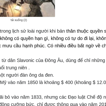
tải xuống (2)
trong lịch sử loài người khi bản
thân thuộc quyền 
không có quyền hạn gì, không có tự do đi lại, khô
c mưu cầu hạnh phúc.
Có nhiều điều bất ngờ về c
n từ dân Slavonic của Đông Âu, dùng để chỉ những
i trung niên .
một người đàn ông da đen.
 ở Mỹ vào năm 1850 là khoảng $ 400 (khoảng $ 12.
bãi bỏ vào năm 1833, nhưng các Đạo luật Chế độ n
 động cưỡng bức, chỉ được thông qua vào năm 20