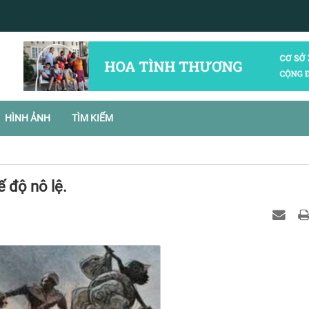
HÌNH ẢNH
TÌM KIẾM
ế độ nô lệ.