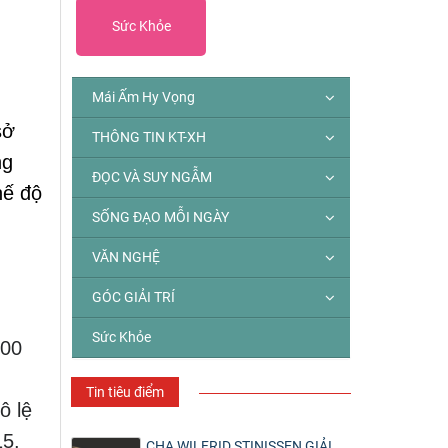
Sức Khỏe
Mái Ấm Hy Vọng
sở
THÔNG TIN KT-XH
ng
ĐỌC VÀ SUY NGẪM
hế độ
SỐNG ĐẠO MỖI NGÀY
VĂN NGHỆ
GÓC GIẢI TRÍ
Sức Khỏe
000
Tin tiêu điểm
ô lệ
15.
CHA WILFRID STINISSEN GIẢI