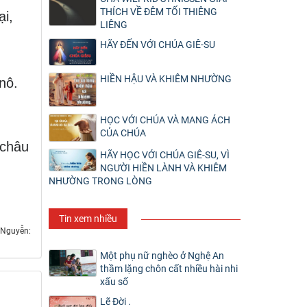
THÍCH VỀ ĐÊM TỐI THIÊNG
ại,
LIÊNG
HÃY ĐẾN VỚI CHÚA GIÊ-SU
HIỀN HẬU VÀ KHIÊM NHƯỜNG
nô.
HỌC VỚI CHÚA VÀ MANG ÁCH
CỦA CHÚA
 châu
HÃY HỌC VỚI CHÚA GIÊ-SU, VÌ
NGƯỜI HIỀN LÀNH VÀ KHIÊM
NHƯỜNG TRONG LÒNG
Tin xem nhiều
 Nguyễn:
Một phụ nữ nghèo ở Nghệ An
thầm lặng chôn cất nhiều hài nhi
xấu số
Lẽ Đời .