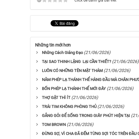
Click để đánh giá bài viết
Những tin mới hơn
(21/06/2026)
Những Cách Giảng Đạo
(21/06/2026)
TẠI SAO THINH LẶNG LẠI CẦN THIẾT?
(21/06/2026)
LUÔN CÓ NHỮNG TÊN MẬT THÁM
NĂM PHÉP LẠ THÁNH THỂ HÀNG ĐẦU MÀ CHÂN PHƯỚ
(21/06/2026)
BỐN PHÉP LẠ THÁNH THỂ MỚI ĐÂY
(21/06/2026)
THỢ GẶT THÌ ÍT
(21/06/2026)
TRÁI TIM KHÔNG PHÒNG THỦ
(21
GẮNG GỎI ĐỂ SỐNG TRONG GIÂY PHÚT HIỆN TẠI
(21/06/2026)
TOM BROWN
ĐỪNG SỢ, VÌ CHA ĐÃ ĐẾM TỪNG SỢI TÓC TRÊN ĐẦU