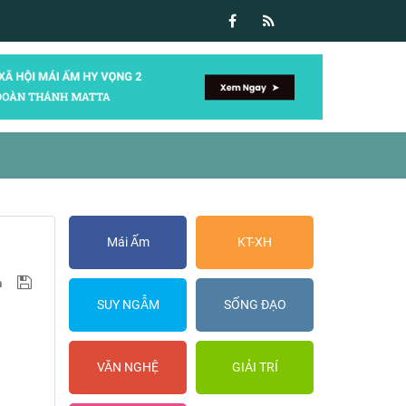
Mái Ấm
KT-XH
SUY NGẪM
SỐNG ĐẠO
VĂN NGHỆ
GIẢI TRÍ