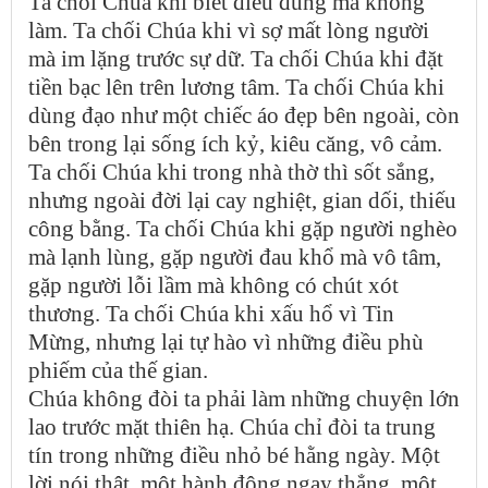
Ta chối Chúa khi biết điều đúng mà không
làm. Ta chối Chúa khi vì sợ mất lòng người
mà im lặng trước sự dữ. Ta chối Chúa khi đặt
tiền bạc lên trên lương tâm. Ta chối Chúa khi
dùng đạo như một chiếc áo đẹp bên ngoài, còn
bên trong lại sống ích kỷ, kiêu căng, vô cảm.
Ta chối Chúa khi trong nhà thờ thì sốt sắng,
nhưng ngoài đời lại cay nghiệt, gian dối, thiếu
công bằng. Ta chối Chúa khi gặp người nghèo
mà lạnh lùng, gặp người đau khổ mà vô tâm,
gặp người lỗi lầm mà không có chút xót
thương. Ta chối Chúa khi xấu hổ vì Tin
Mừng, nhưng lại tự hào vì những điều phù
phiếm của thế gian.
Chúa không đòi ta phải làm những chuyện lớn
lao trước mặt thiên hạ. Chúa chỉ đòi ta trung
tín trong những điều nhỏ bé hằng ngày. Một
lời nói thật, một hành động ngay thẳng, một