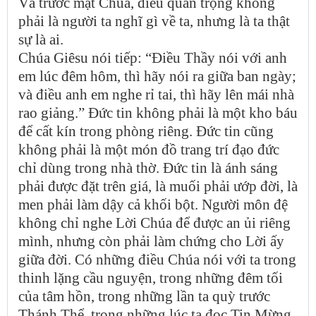
Và trước mặt Chúa, điều quan trọng không
phải là người ta nghĩ gì về ta, nhưng là ta thật
sự là ai.
Chúa Giêsu nói tiếp: “Điều Thầy nói với anh
em lúc đêm hôm, thì hãy nói ra giữa ban ngày;
và điều anh em nghe rỉ tai, thì hãy lên mái nhà
rao giảng.” Đức tin không phải là một kho báu
để cất kín trong phòng riêng. Đức tin cũng
không phải là một món đồ trang trí đạo đức
chỉ dùng trong nhà thờ. Đức tin là ánh sáng
phải được đặt trên giá, là muối phải ướp đời, là
men phải làm dậy cả khối bột. Người môn đệ
không chỉ nghe Lời Chúa để được an ủi riêng
mình, nhưng còn phải làm chứng cho Lời ấy
giữa đời. Có những điều Chúa nói với ta trong
thinh lặng cầu nguyện, trong những đêm tối
của tâm hồn, trong những lần ta quỳ trước
Thánh Thể, trong những lúc ta đọc Tin Mừng