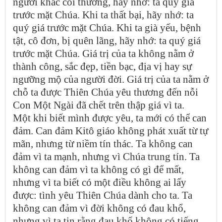
người khác coi thường, hãy nhớ: ta quý giá
trước mặt Chúa. Khi ta thất bại, hãy nhớ: ta
quý giá trước mặt Chúa. Khi ta già yếu, bệnh
tật, cô đơn, bị quên lãng, hãy nhớ: ta quý giá
trước mặt Chúa. Giá trị của ta không nằm ở
thành công, sắc đẹp, tiền bạc, địa vị hay sự
ngưỡng mộ của người đời. Giá trị của ta nằm ở
chỗ ta được Thiên Chúa yêu thương đến nỗi
Con Một Ngài đã chết trên thập giá vì ta.
Một khi biết mình được yêu, ta mới có thể can
đảm. Can đảm Kitô giáo không phát xuất từ tự
mãn, nhưng từ niềm tín thác. Ta không can
đảm vì ta mạnh, nhưng vì Chúa trung tín. Ta
không can đảm vì ta không có gì để mất,
nhưng vì ta biết có một điều không ai lấy
được: tình yêu Thiên Chúa dành cho ta. Ta
không can đảm vì đời không có đau khổ,
nhưng vì ta tin rằng đau khổ không có tiếng