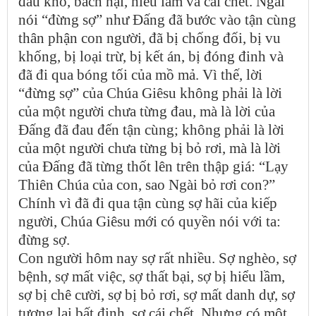
đau khổ, bách hại, hiểu lầm và cái chết. Ngài
nói “đừng sợ” như Đấng đã bước vào tận cùng
thân phận con người, đã bị chống đối, bị vu
khống, bị loại trừ, bị kết án, bị đóng đinh và
đã đi qua bóng tối của mồ mả. Vì thế, lời
“đừng sợ” của Chúa Giêsu không phải là lời
của một người chưa từng đau, mà là lời của
Đấng đã đau đến tận cùng; không phải là lời
của một người chưa từng bị bỏ rơi, mà là lời
của Đấng đã từng thốt lên trên thập giá: “Lạy
Thiên Chúa của con, sao Ngài bỏ rơi con?”
Chính vì đã đi qua tận cùng sợ hãi của kiếp
người, Chúa Giêsu mới có quyền nói với ta:
đừng sợ.
Con người hôm nay sợ rất nhiều. Sợ nghèo, sợ
bệnh, sợ mất việc, sợ thất bại, sợ bị hiểu lầm,
sợ bị chê cười, sợ bị bỏ rơi, sợ mất danh dự, sợ
tương lai bất định, sợ cái chết. Nhưng có một