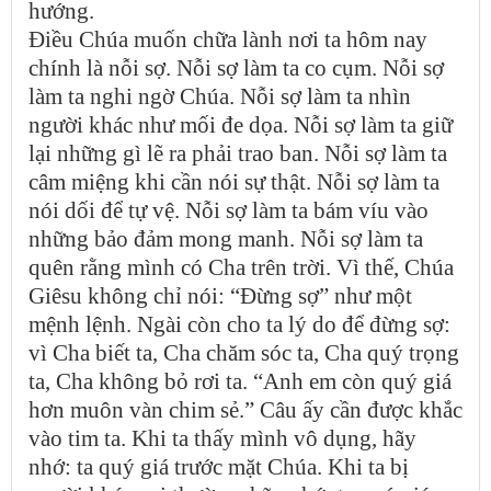
hướng.
Điều Chúa muốn chữa lành nơi ta hôm nay
chính là nỗi sợ. Nỗi sợ làm ta co cụm. Nỗi sợ
làm ta nghi ngờ Chúa. Nỗi sợ làm ta nhìn
người khác như mối đe dọa. Nỗi sợ làm ta giữ
lại những gì lẽ ra phải trao ban. Nỗi sợ làm ta
câm miệng khi cần nói sự thật. Nỗi sợ làm ta
nói dối để tự vệ. Nỗi sợ làm ta bám víu vào
những bảo đảm mong manh. Nỗi sợ làm ta
quên rằng mình có Cha trên trời. Vì thế, Chúa
Giêsu không chỉ nói: “Đừng sợ” như một
mệnh lệnh. Ngài còn cho ta lý do để đừng sợ:
vì Cha biết ta, Cha chăm sóc ta, Cha quý trọng
ta, Cha không bỏ rơi ta. “Anh em còn quý giá
hơn muôn vàn chim sẻ.” Câu ấy cần được khắc
vào tim ta. Khi ta thấy mình vô dụng, hãy
nhớ: ta quý giá trước mặt Chúa. Khi ta bị