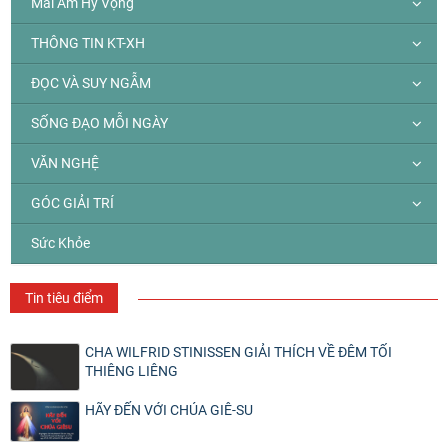
Mái Ấm Hy Vọng
THÔNG TIN KT-XH
ĐỌC VÀ SUY NGẪM
SỐNG ĐẠO MỖI NGÀY
VĂN NGHỆ
GÓC GIẢI TRÍ
Sức Khỏe
Tin tiêu điểm
CHA WILFRID STINISSEN GIẢI THÍCH VỀ ĐÊM TỐI
THIÊNG LIÊNG
HÃY ĐẾN VỚI CHÚA GIÊ-SU