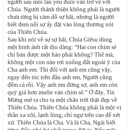
người sau mỗi lần yếu đuối vẫn trở về với
Chúa. Người thánh thiện không phải là người
chưa từng bị cám dỗ sợ hãi, nhưng là người
biết đem nỗi sợ ấy đặt vào lòng thương xót
của Thiên Chúa.
Sau khi nói về sự sợ hãi, Chúa Giêsu dùng
một hình ảnh rất dịu dàng: “Hai con chim sẻ
chỉ bán được một hào phải không? Thế mà,
không một con nào rơi xuống đất ngoài ý của
Cha anh em. Thì đối với anh em cũng vậy,
ngay đến tóc trên đầu anh em, Người cũng
đếm cả rồi. Vậy anh em đừng sợ, anh em còn
quý giá hơn muôn vàn chim sẻ.” Ở đây, Tin
Mừng mở ra cho ta một chân trời thật đẹp về
Thiên Chúa. Thiên Chúa không phải là một vị
thần xa xôi, lạnh lùng, chỉ ngự trên cao để xét
xử. Thiên Chúa là Cha. Và là Cha, Ngài biết
từng điều nhỏ bé nhất trong đời ta. Nếu một