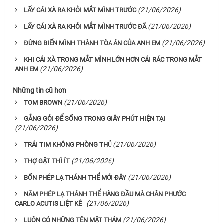
(21/06/2026)
LẤY CÁI XÀ RA KHỎI MẮT MÌNH TRƯỚC
(21/06/2026)
LẤY CÁI XÀ RA KHỎI MẮT MÌNH TRƯỚC ĐÃ
(21/06/2026)
ĐỪNG BIẾN MÌNH THÀNH TÒA ÁN CỦA ANH EM
KHI CÁI XÀ TRONG MẮT MÌNH LỚN HƠN CÁI RÁC TRONG MẮT
(21/06/2026)
ANH EM
Những tin cũ hơn
(21/06/2026)
TOM BROWN
GẮNG GỎI ĐỂ SỐNG TRONG GIÂY PHÚT HIỆN TẠI
(21/06/2026)
(21/06/2026)
TRÁI TIM KHÔNG PHÒNG THỦ
(21/06/2026)
THỢ GẶT THÌ ÍT
(21/06/2026)
BỐN PHÉP LẠ THÁNH THỂ MỚI ĐÂY
NĂM PHÉP LẠ THÁNH THỂ HÀNG ĐẦU MÀ CHÂN PHƯỚC
(21/06/2026)
CARLO ACUTIS LIỆT KÊ
(21/06/2026)
LUÔN CÓ NHỮNG TÊN MẬT THÁM