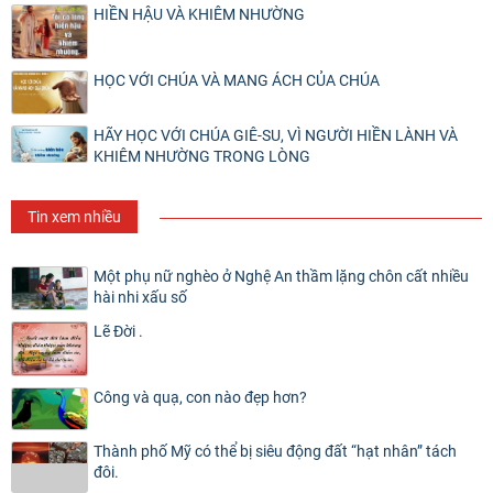
HIỀN HẬU VÀ KHIÊM NHƯỜNG
HỌC VỚI CHÚA VÀ MANG ÁCH CỦA CHÚA
HÃY HỌC VỚI CHÚA GIÊ-SU, VÌ NGƯỜI HIỀN LÀNH VÀ
KHIÊM NHƯỜNG TRONG LÒNG
Tin xem nhiều
Một phụ nữ nghèo ở Nghệ An thầm lặng chôn cất nhiều
hài nhi xấu số
Lẽ Đời .
Công và quạ, con nào đẹp hơn?
Thành phố Mỹ có thể bị siêu động đất “hạt nhân” tách
đôi.