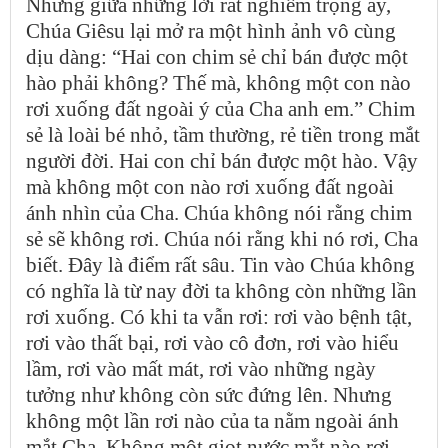
Nhưng giữa những lời rất nghiêm trọng ấy,
Chúa Giêsu lại mở ra một hình ảnh vô cùng
dịu dàng: “Hai con chim sẻ chỉ bán được một
hào phải không? Thế mà, không một con nào
rơi xuống đất ngoài ý của Cha anh em.” Chim
sẻ là loài bé nhỏ, tầm thường, rẻ tiền trong mắt
người đời. Hai con chỉ bán được một hào. Vậy
mà không một con nào rơi xuống đất ngoài
ánh nhìn của Cha. Chúa không nói rằng chim
sẻ sẽ không rơi. Chúa nói rằng khi nó rơi, Cha
biết. Đây là điểm rất sâu. Tin vào Chúa không
có nghĩa là từ nay đời ta không còn những lần
rơi xuống. Có khi ta vẫn rơi: rơi vào bệnh tật,
rơi vào thất bại, rơi vào cô đơn, rơi vào hiểu
lầm, rơi vào mất mát, rơi vào những ngày
tưởng như không còn sức đứng lên. Nhưng
không một lần rơi nào của ta nằm ngoài ánh
mắt Cha. Không một giọt nước mắt nào rơi