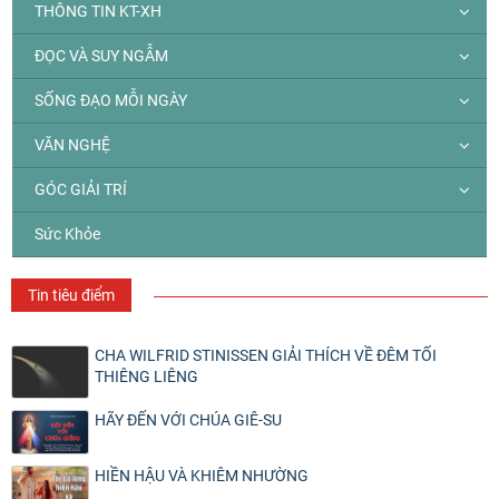
THÔNG TIN KT-XH
ĐỌC VÀ SUY NGẪM
SỐNG ĐẠO MỖI NGÀY
VĂN NGHỆ
GÓC GIẢI TRÍ
Sức Khỏe
Tin tiêu điểm
CHA WILFRID STINISSEN GIẢI THÍCH VỀ ĐÊM TỐI
THIÊNG LIÊNG
HÃY ĐẾN VỚI CHÚA GIÊ-SU
HIỀN HẬU VÀ KHIÊM NHƯỜNG