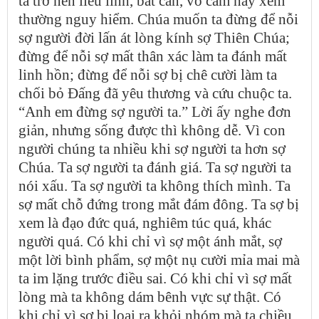
ta trở nên liều lĩnh, bất cần, vô cảm hay xem
thường nguy hiểm. Chúa muốn ta đừng để nỗi
sợ người đời lấn át lòng kính sợ Thiên Chúa;
đừng để nỗi sợ mất thân xác làm ta đánh mất
linh hồn; đừng để nỗi sợ bị chê cười làm ta
chối bỏ Đấng đã yêu thương và cứu chuộc ta.
“Anh em đừng sợ người ta.” Lời ấy nghe đơn
giản, nhưng sống được thì không dễ. Vì con
người chúng ta nhiều khi sợ người ta hơn sợ
Chúa. Ta sợ người ta đánh giá. Ta sợ người ta
nói xấu. Ta sợ người ta không thích mình. Ta
sợ mất chỗ đứng trong mắt đám đông. Ta sợ bị
xem là đạo đức quá, nghiêm túc quá, khác
người quá. Có khi chỉ vì sợ một ánh mắt, sợ
một lời bình phẩm, sợ một nụ cười mỉa mai mà
ta im lặng trước điều sai. Có khi chỉ vì sợ mất
lòng mà ta không dám bênh vực sự thật. Có
khi chỉ vì sợ bị loại ra khỏi nhóm mà ta chiều