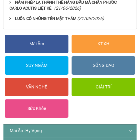
NĂM PHÉP LẠ THÁNH THỂ HÀNG ĐẦU MÀ CHÂN PHƯỚC
(21/06/2026)
CARLO ACUTIS LIỆT KÊ
(21/06/2026)
LUÔN CÓ NHỮNG TÊN MẬT THÁM
Mái Ấm
KT-XH
SUY NGẪM
SỐNG ĐẠO
VĂN NGHỆ
GIẢI TRÍ
Sức Khỏe
Mái Ấm Hy Vọng