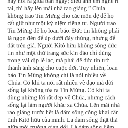
hãy nói ra giữa ban ngày; điều anh em nghe rỉ
tai, thì hãy lên mái nhà rao giảng.” Chúa
không trao Tin Mừng cho các môn đệ để họ
cất giữ như một kỷ niệm riêng tư. Người trao
Tin Mừng để họ loan báo. Đức tin không phải
là ngọn đèn để úp dưới đáy thùng, nhưng để
đặt trên giá. Người Kitô hữu không sống đức
tin như một thứ trang sức kín đáo chỉ dùng
trong vài dịp lễ lạc, mà phải để đức tin trở
thành ánh sáng cho cuộc đời. Tuy nhiên, loan
báo Tin Mừng không chỉ là nói nhiều về
Chúa. Có khi ta nói rất nhiều về đạo mà đời
sống lại không tỏa ra Tin Mừng. Có khi ta
dùng những lời rất đẹp về Chúa, nhưng cách
sống lại làm người khác xa Chúa. Lên mái nhà
rao giảng trước hết là dám sống công khai căn
tính Kitô hữu của mình. Là dám sống thật thà
giữa môi trường gian dối. Là dám sống liêm