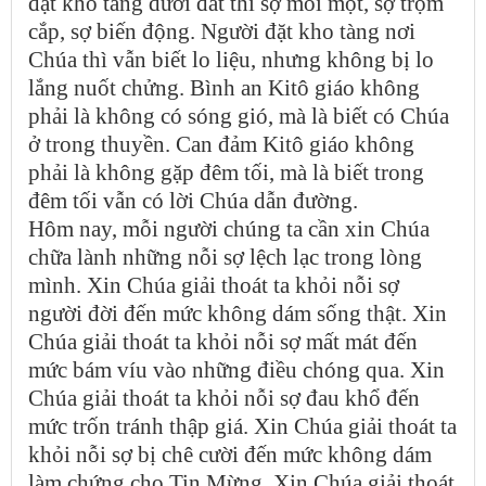
đặt kho tàng dưới đất thì sợ mối mọt, sợ trộm
cắp, sợ biến động. Người đặt kho tàng nơi
Chúa thì vẫn biết lo liệu, nhưng không bị lo
lắng nuốt chửng. Bình an Kitô giáo không
phải là không có sóng gió, mà là biết có Chúa
ở trong thuyền. Can đảm Kitô giáo không
phải là không gặp đêm tối, mà là biết trong
đêm tối vẫn có lời Chúa dẫn đường.
Hôm nay, mỗi người chúng ta cần xin Chúa
chữa lành những nỗi sợ lệch lạc trong lòng
mình. Xin Chúa giải thoát ta khỏi nỗi sợ
người đời đến mức không dám sống thật. Xin
Chúa giải thoát ta khỏi nỗi sợ mất mát đến
mức bám víu vào những điều chóng qua. Xin
Chúa giải thoát ta khỏi nỗi sợ đau khổ đến
mức trốn tránh thập giá. Xin Chúa giải thoát ta
khỏi nỗi sợ bị chê cười đến mức không dám
làm chứng cho Tin Mừng. Xin Chúa giải thoát