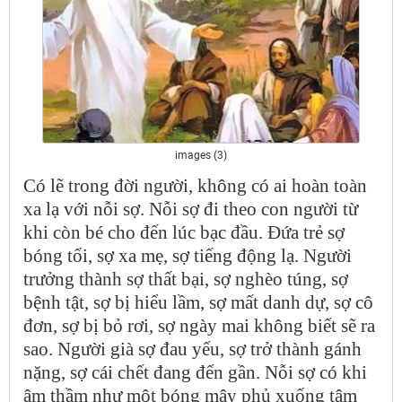
images (3)
Có lẽ trong đời người, không có ai hoàn toàn
xa lạ với nỗi sợ. Nỗi sợ đi theo con người từ
khi còn bé cho đến lúc bạc đầu. Đứa trẻ sợ
bóng tối, sợ xa mẹ, sợ tiếng động lạ. Người
trưởng thành sợ thất bại, sợ nghèo túng, sợ
bệnh tật, sợ bị hiểu lầm, sợ mất danh dự, sợ cô
đơn, sợ bị bỏ rơi, sợ ngày mai không biết sẽ ra
sao. Người già sợ đau yếu, sợ trở thành gánh
nặng, sợ cái chết đang đến gần. Nỗi sợ có khi
âm thầm như một bóng mây phủ xuống tâm