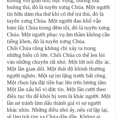
không với gian dối, dục vọng, hưởng thụ
buông thả, đó là tuyên xưng Chúa. Một người
tín hữu dám tha thứ khi có thể trả thù, đó là
tuyên xưng Chúa. Một người đau khổ vẫn
bám lấy Chúa trong đêm tối, đó là tuyên xưng
Chúa. Một người phục vụ âm thầm không cần
tiếng khen, đó là tuyên xưng Chúa.
Chối Chúa cũng không chỉ xảy ra trong
những biến cố lớn. Chối Chúa có thể len lỏi
vào những chuyện rất nhỏ. Một lời nói độc ác.
Một lần gian dối. Một thái độ khinh thường
người nghèo. Một sự im lặng trước bất công.
Một chọn lựa đặt tiền bạc lên trên lương tâm.
Một lần xấu hổ vì đức tin. Một lần cười theo
điều tục tĩu để khỏi bị xem là khác người. Một
lần né tránh làm dấu thánh giá vì sợ người
khác nhìn. Những điều nhỏ ấy, nếu cứ lặp lại,
sẽ làm trái tim xa Chúa dần dần. Không ai