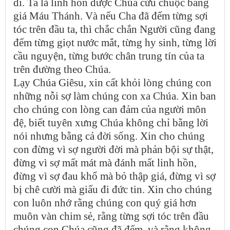
đi. Ta là linh hồn được Chúa cứu chuộc bằng
giá Máu Thánh. Và nếu Cha đã đếm từng sợi
tóc trên đầu ta, thì chắc chắn Người cũng đang
đếm từng giọt nước mắt, từng hy sinh, từng lời
cầu nguyện, từng bước chân trung tín của ta
trên đường theo Chúa.
Lạy Chúa Giêsu, xin cất khỏi lòng chúng con
những nỗi sợ làm chúng con xa Chúa. Xin ban
cho chúng con lòng can đảm của người môn
đệ, biết tuyên xưng Chúa không chỉ bằng lời
nói nhưng bằng cả đời sống. Xin cho chúng
con đừng vì sợ người đời mà phản bội sự thật,
đừng vì sợ mất mát mà đánh mất linh hồn,
đừng vì sợ đau khổ mà bỏ thập giá, đừng vì sợ
bị chê cười mà giấu đi đức tin. Xin cho chúng
con luôn nhớ rằng chúng con quý giá hơn
muôn vàn chim sẻ, rằng từng sợi tóc trên đầu
chúng con Chúa cũng đã đếm, và rằng không