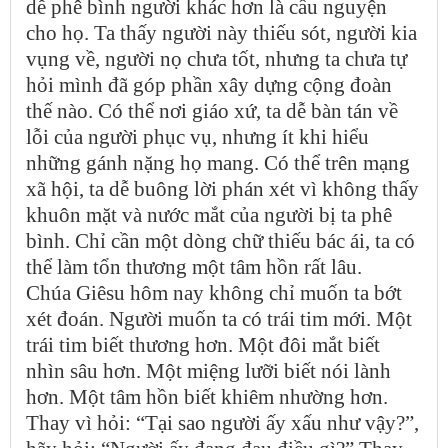
dễ phê bình người khác hơn là cầu nguyện
cho họ. Ta thấy người này thiếu sót, người kia
vụng về, người nọ chưa tốt, nhưng ta chưa tự
hỏi mình đã góp phần xây dựng cộng đoàn
thế nào. Có thể nơi giáo xứ, ta dễ bàn tán về
lỗi của người phục vụ, nhưng ít khi hiểu
những gánh nặng họ mang. Có thể trên mạng
xã hội, ta dễ buông lời phán xét vì không thấy
khuôn mặt và nước mắt của người bị ta phê
bình. Chỉ cần một dòng chữ thiếu bác ái, ta có
thể làm tổn thương một tâm hồn rất lâu.
Chúa Giêsu hôm nay không chỉ muốn ta bớt
xét đoán. Người muốn ta có trái tim mới. Một
trái tim biết thương hơn. Một đôi mắt biết
nhìn sâu hơn. Một miệng lưỡi biết nói lành
hơn. Một tâm hồn biết khiêm nhường hơn.
Thay vì hỏi: “Tại sao người ấy xấu như vậy?”,