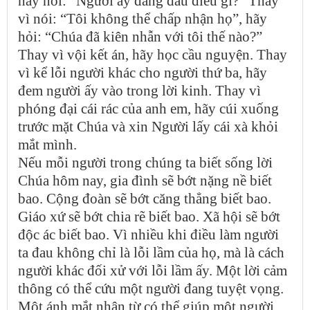
hãy hỏi: “Người ấy đang đau điều gì?” Thay
vì nói: “Tôi không thể chấp nhận họ”, hãy
hỏi: “Chúa đã kiên nhẫn với tôi thế nào?”
Thay vì vội kết án, hãy học cầu nguyện. Thay
vì kể lỗi người khác cho người thứ ba, hãy
đem người ấy vào trong lời kinh. Thay vì
phóng đại cái rác của anh em, hãy cúi xuống
trước mặt Chúa và xin Người lấy cái xà khỏi
mắt mình.
Nếu mỗi người trong chúng ta biết sống lời
Chúa hôm nay, gia đình sẽ bớt nặng nề biết
bao. Cộng đoàn sẽ bớt căng thẳng biết bao.
Giáo xứ sẽ bớt chia rẽ biết bao. Xã hội sẽ bớt
độc ác biết bao. Vì nhiều khi điều làm người
ta đau không chỉ là lỗi lầm của họ, mà là cách
người khác đối xử với lỗi lầm ấy. Một lời cảm
thông có thể cứu một người đang tuyệt vọng.
Một ánh mắt nhân từ có thể giúp một người