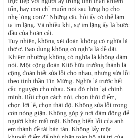
trực tiếp với người ấy trong tinh thần khiêm
tốn, hay con chỉ muốn nói sau lưng họ cho
nhẹ lòng con?” Những câu hỏi ấy có thể làm
ta im lặng. Và nhiều khi, sự im lặng ấy là bước
đầu của hoán cải.
Tuy nhiên, không xét đoán không có nghĩa là
thờ ơ. Bao dung không có nghĩa là dễ dãi.
Khiêm nhường không có nghĩa là không dám
nói. Một cộng đoàn Kitô hữu trưởng thành là
cộng đoàn biết sửa lỗi cho nhau, nhưng sửa lỗi
theo tinh thần Tin Mừng. Nghĩa là trước hết
cầu nguyện cho nhau. Sau đó nhìn lại chính
mình. Rồi chọn cách nói, chọn thời điểm,
chọn lời lẽ, chọn thái độ. Không sửa lỗi trong
cơn nóng giận. Không góp ý nơi đám đông để
người khác mất mặt. Không biến lỗi của anh
em thành đề tài bàn tán. Không lấy một
khuyết điểm để phủ nhận toàn bộ giá trị của