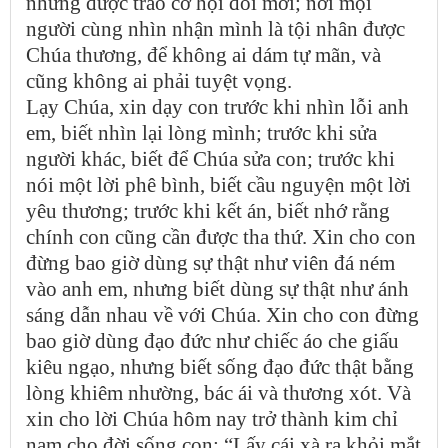
nhưng được trao cơ hội đổi mới; nơi mọi
người cùng nhìn nhận mình là tội nhân được
Chúa thương, để không ai dám tự mãn, và
cũng không ai phải tuyệt vọng.
Lạy Chúa, xin dạy con trước khi nhìn lỗi anh
em, biết nhìn lại lòng mình; trước khi sửa
người khác, biết để Chúa sửa con; trước khi
nói một lời phê bình, biết cầu nguyện một lời
yêu thương; trước khi kết án, biết nhớ rằng
chính con cũng cần được tha thứ. Xin cho con
đừng bao giờ dùng sự thật như viên đá ném
vào anh em, nhưng biết dùng sự thật như ánh
sáng dẫn nhau về với Chúa. Xin cho con đừng
bao giờ dùng đạo đức như chiếc áo che giấu
kiêu ngạo, nhưng biết sống đạo đức thật bằng
lòng khiêm nhường, bác ái và thương xót. Và
xin cho lời Chúa hôm nay trở thành kim chỉ
nam cho đời sống con: “Lấy cái xà ra khỏi mắt