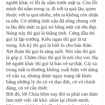
người khác vì lỗi ấy nằm trước mặt ta. Còn lỗi
mình thì nằm trong ta, đi với ta quá lâu, quen
thuộc với ta quá nhiều, nên ta không còn nhận
ra nữa. Có những tính xấu đã sống chung với
ta lâu đến mức ta gọi nó bằng một cái tên đẹp.
Nóng nảy thì gọi là thẳng tính. Cứng đầu thì
gọi là lập trường. Kiêu ngạo thì gọi là tự
trọng. Ích kỷ thì gọi là biết lo cho bản thân.
Xét đoán thì gọi là sáng suốt. Nói xấu thì gọi
là góp ý. Châm chọc thì gọi là nói cho vui. Hạ
bệ người khác thì gọi là bảo vệ sự thật. Cái xà
trong mắt ta thường không xuất hiện với dáng
vẻ xấu xa, nhưng được ngụy trang rất khéo
bằng những lý do có vẻ đạo đức, có vẻ chính
đáng, có vẻ cần thiết.
Bởi đó, lời Chúa hôm nay đòi ta phải can đảm
làm một việc rất khó: nhìn lại chính mình.