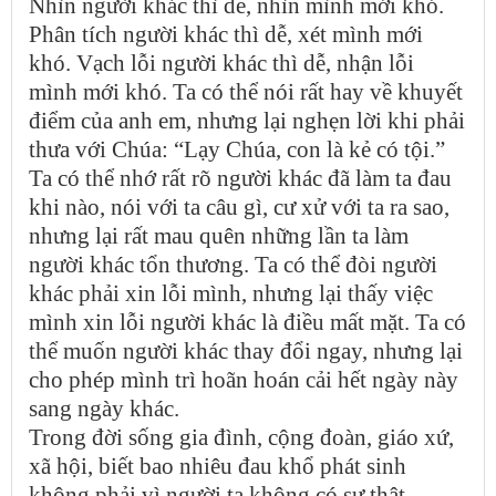
Nhìn người khác thì dễ, nhìn mình mới khó.
Phân tích người khác thì dễ, xét mình mới
khó. Vạch lỗi người khác thì dễ, nhận lỗi
mình mới khó. Ta có thể nói rất hay về khuyết
điểm của anh em, nhưng lại nghẹn lời khi phải
thưa với Chúa: “Lạy Chúa, con là kẻ có tội.”
Ta có thể nhớ rất rõ người khác đã làm ta đau
khi nào, nói với ta câu gì, cư xử với ta ra sao,
nhưng lại rất mau quên những lần ta làm
người khác tổn thương. Ta có thể đòi người
khác phải xin lỗi mình, nhưng lại thấy việc
mình xin lỗi người khác là điều mất mặt. Ta có
thể muốn người khác thay đổi ngay, nhưng lại
cho phép mình trì hoãn hoán cải hết ngày này
sang ngày khác.
Trong đời sống gia đình, cộng đoàn, giáo xứ,
xã hội, biết bao nhiêu đau khổ phát sinh
không phải vì người ta không có sự thật,