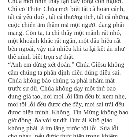
Chúa mới nhìn thấy tận đáy lòng con người.
Chỉ có Thiên Chúa mới biết tất cả hoàn cảnh,
tất cả yếu đuối, tất cả thương tích, tất cả những
cuộc chiến âm thầm mà một người đang phải
mang. Còn ta, ta chỉ thấy một mảnh rất nhỏ,
một khoảnh khắc rất ngắn, một dấu hiệu rất
bên ngoài, vậy mà nhiều khi ta lại kết án như
thể mình biết trọn sự thật.
“Anh em đừng xét đoán.” Chúa Giêsu không
cấm chúng ta phân định điều đúng điều sai.
Chúa không bảo chúng ta phải nhắm mắt
trước sự dữ. Chúa không dạy một thứ bao
dung giả tạo, nơi mọi lỗi lầm đều bị xem nhẹ,
mọi tội lỗi đều được che đậy, mọi sai trái đều
được biện minh. Không. Tin Mừng không bao
giờ đồng lõa với sự dữ. Đức ái Kitô giáo
không phải là im lặng trước tội lỗi. Sửa lỗi
cho nhau, nếu được thực hiện trong khiêm