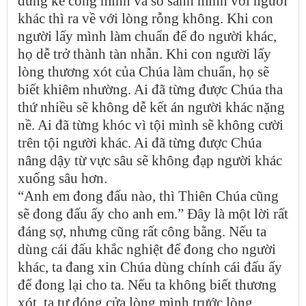
đứng kể công mình và so sánh mình với người
khác thì ra về với lòng rỗng không. Khi con
người lấy mình làm chuẩn để đo người khác,
họ dễ trở thành tàn nhẫn. Khi con người lấy
lòng thương xót của Chúa làm chuẩn, họ sẽ
biết khiêm nhường. Ai đã từng được Chúa tha
thứ nhiều sẽ không dễ kết án người khác nặng
nề. Ai đã từng khóc vì tội mình sẽ không cười
trên tội người khác. Ai đã từng được Chúa
nâng dậy từ vực sâu sẽ không đạp người khác
xuống sâu hơn.
“Anh em đong đấu nào, thì Thiên Chúa cũng
sẽ đong đấu ấy cho anh em.” Đây là một lời rất
đáng sợ, nhưng cũng rất công bằng. Nếu ta
dùng cái đấu khắc nghiệt để đong cho người
khác, ta đang xin Chúa dùng chính cái đấu ấy
để đong lại cho ta. Nếu ta không biết thương
xót, ta tự đóng cửa lòng mình trước lòng