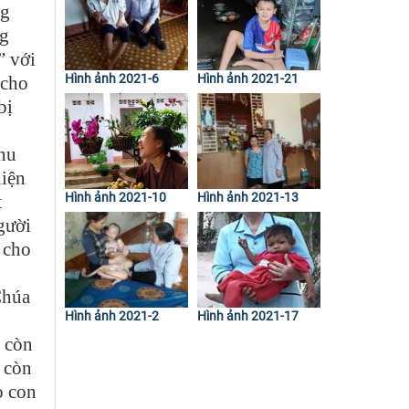
ng
ng
” với
Hình ảnh 2021-6
Hình ảnh 2021-21
 cho
bị
nhu
hiện
Hình ảnh 2021-10
Hình ảnh 2021-13
t
người
 cho
Chúa
Hình ảnh 2021-2
Hình ảnh 2021-17
n còn
 còn
o con