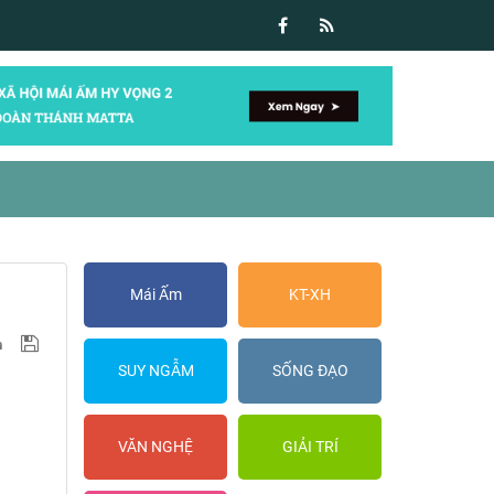
Mái Ấm
KT-XH
SUY NGẪM
SỐNG ĐẠO
VĂN NGHỆ
GIẢI TRÍ