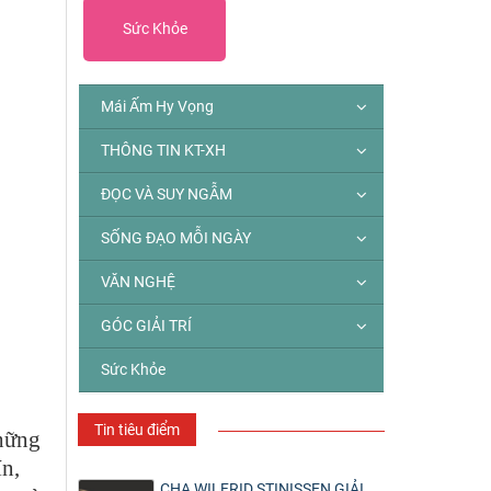
Sức Khỏe
Mái Ấm Hy Vọng
THÔNG TIN KT-XH
ĐỌC VÀ SUY NGẪM
SỐNG ĐẠO MỖI NGÀY
VĂN NGHỆ
GÓC GIẢI TRÍ
Sức Khỏe
Tin tiêu điểm
những
ín,
CHA WILFRID STINISSEN GIẢI