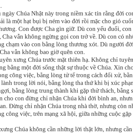
.
u ngày Chúa Nhật này trong niềm xác tín rằng đời co
i là một hạt bụi bị ném vào đời rồi mặc cho gió cuố
hương. Con được Cha gìn giữ. Dù con yếu đuối, con
n, Cha vẫn không ngừng gọi con trở về. Dù con có n
ng chạm vào con bằng lòng thương xót. Dù người đờ
ì Cha vẫn không bao giờ quên con.
uyên xưng Chúa trước mặt thiên hạ. Không chỉ tuyê
ng bằng một đời sống thật sự thuộc về Chúa. Xin ch
ng công việc, bằng lòng tử tế trong cách đối xử, bằn
 lành trong lời nói, bằng lòng tha thứ khi bị xúc phạ
ợi, bằng lòng trung thành khi gặp thử thách, bằng 
in cho con đừng chỉ nhận Chúa khi đời bình an, như
nan. Đừng chỉ nhận Chúa trong nhà thờ, nhưng còn n
ng công việc, trên mạng xã hội, giữa những cuộc gặp
 xưng Chúa không cần những lời thật lớn, nhưng cần