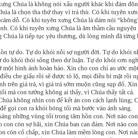
ên xưng Chúa là không nói xấu người khác khi đám đô
húa là chọn tha thứ thay vì trả thù. Có khi tuyên xư
 cám dỗ. Có khi tuyên xưng Chúa là dám nói “không
 mình. Có khi tuyên xưng Chúa là âm thầm cầu nguyện
 Chúa là tiếp tục yêu thương, dù lòng mình đã từng 
ồn tự do. Tự do khỏi nỗi sợ người đời. Tự do khỏi 
 do khỏi thói sống theo dư luận. Tự do khỏi cơn ng
iữ một hình ảnh hoàn hảo. Xin cho con chỉ ao ước mộ
điều che giấu rồi sẽ được tỏ lộ, mọi điều bí mật rồi 
nh trên giả trá, vì giả trá sớm muộn cũng sụp đổ. Xin
i mà con tưởng không ai thấy, vì Chúa thấy tất cả.
 Chúa không nhìn con để kết án con cách lạnh lùng; 
 để gọi con ra khỏi bóng tối mà bước vào ánh sáng.
 sáng những vùng tối trong tâm hồn con. Nơi nào co
o con còn sợ hãi, xin Chúa ban can đảm. Nơi nào con
on còn cố chấp, xin Chúa làm mềm lòng con. Nơi nà