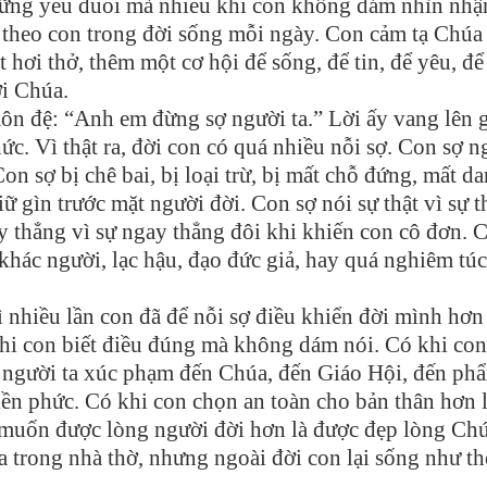
hững yếu đuối mà nhiều khi con không dám nhìn nhậ
 theo con trong đời sống mỗi ngày. Con cảm tạ Chúa
ơi thở, thêm một cơ hội để sống, để tin, để yêu, để 
ời Chúa.
n đệ: “Anh em đừng sợ người ta.” Lời ấy vang lên 
c. Vì thật ra, đời con có quá nhiều nỗi sợ. Con sợ n
on sợ bị chê bai, bị loại trừ, bị mất chỗ đứng, mất d
 gìn trước mặt người đời. Con sợ nói sự thật vì sự t
ay thẳng vì sự ngay thẳng đôi khi khiến con cô đơn. 
khác người, lạc hậu, đạo đức giả, hay quá nghiêm túc
ì nhiều lần con đã để nỗi sợ điều khiển đời mình hơn 
hi con biết điều đúng mà không dám nói. Có khi con
e người ta xúc phạm đến Chúa, đến Giáo Hội, đến ph
iền phức. Có khi con chọn an toàn cho bản thân hơn 
 muốn được lòng người đời hơn là được đẹp lòng Chú
trong nhà thờ, nhưng ngoài đời con lại sống như th