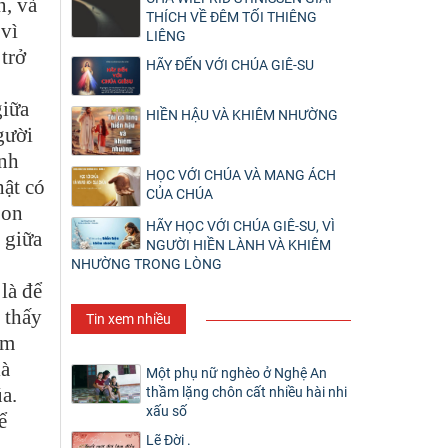
n, và
THÍCH VỀ ĐÊM TỐI THIÊNG
 vì
LIÊNG
trở
HÃY ĐẾN VỚI CHÚA GIÊ-SU
giữa
HIỀN HẬU VÀ KHIÊM NHƯỜNG
gười
anh
HỌC VỚI CHÚA VÀ MANG ÁCH
hật có
CỦA CHÚA
Con
HÃY HỌC VỚI CHÚA GIÊ-SU, VÌ
 giữa
NGƯỜI HIỀN LÀNH VÀ KHIÊM
NHƯỜNG TRONG LÒNG
là để
 thấy
Tin xem nhiều
ẩm
là
Một phụ nữ nghèo ở Nghệ An
a.
thầm lặng chôn cất nhiều hài nhi
xấu số
ể
Lẽ Đời .