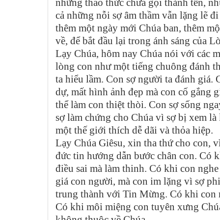
những thao thức chưa gọi thành tên, n
cả những nỗi sợ âm thầm vẫn lặng lẽ đi
thêm một ngày mới Chúa ban, thêm một h
về, để bắt đầu lại trong ánh sáng của L
Lạy Chúa, hôm nay Chúa nói với các mô
lòng con như một tiếng chuông đánh thứ
ta hiểu lầm. Con sợ người ta đánh giá. C
dự, mất hình ảnh đẹp mà con cố gắng giữ
thể làm con thiệt thòi. Con sợ sống ng
sợ làm chứng cho Chúa vì sợ bị xem là 
một thế giới thích dễ dãi và thỏa hiệp.
Lạy Chúa Giêsu, xin tha thứ cho con, v
đức tin hướng dẫn bước chân con. Có k
điều sai mà làm thinh. Có khi con ngh
giá con người, mà con im lặng vì sợ ph
trung thành với Tin Mừng. Có khi con
Có khi môi miệng con tuyên xưng Chúa 
không thuộc về Chúa.