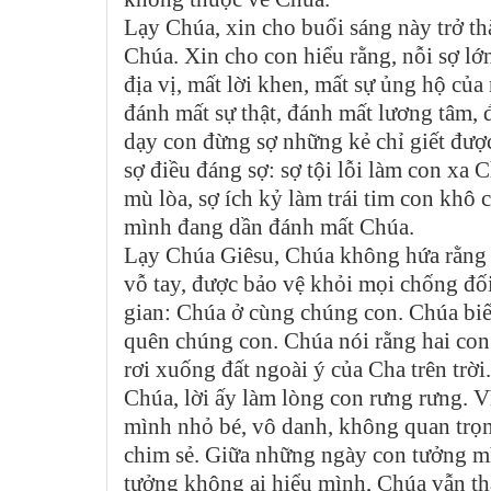
Lạy Chúa, xin cho buổi sáng này trở th
Chúa. Xin cho con hiểu rằng, nỗi sợ lớ
địa vị, mất lời khen, mất sự ủng hộ củ
đánh mất sự thật, đánh mất lương tâm,
dạy con đừng sợ những kẻ chỉ giết được
sợ điều đáng sợ: sợ tội lỗi làm con xa 
mù lòa, sợ ích kỷ làm trái tim con khô
mình đang dần đánh mất Chúa.
Lạy Chúa Giêsu, Chúa không hứa rằng 
vỗ tay, được bảo vệ khỏi mọi chống đố
gian: Chúa ở cùng chúng con. Chúa bi
quên chúng con. Chúa nói rằng hai con
rơi xuống đất ngoài ý của Cha trên trờ
Chúa, lời ấy làm lòng con rưng rưng. V
mình nhỏ bé, vô danh, không quan trọn
chim sẻ. Giữa những ngày con tưởng m
tưởng không ai hiểu mình, Chúa vẫn th