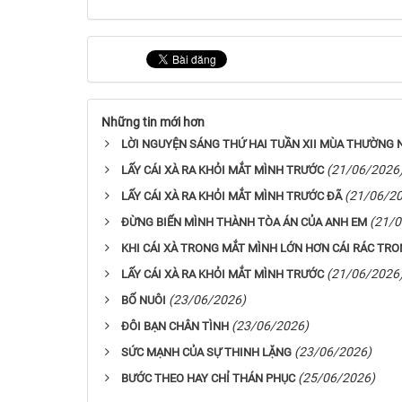
Những tin mới hơn
LỜI NGUYỆN SÁNG THỨ HAI TUẦN XII MÙA THƯỜNG 
(21/06/2026
LẤY CÁI XÀ RA KHỎI MẮT MÌNH TRƯỚC
(21/06/2
LẤY CÁI XÀ RA KHỎI MẮT MÌNH TRƯỚC ĐÃ
(21/0
ĐỪNG BIẾN MÌNH THÀNH TÒA ÁN CỦA ANH EM
KHI CÁI XÀ TRONG MẮT MÌNH LỚN HƠN CÁI RÁC TR
(21/06/2026
LẤY CÁI XÀ RA KHỎI MẮT MÌNH TRƯỚC
(23/06/2026)
BỐ NUÔI
(23/06/2026)
ĐÔI BẠN CHÂN TÌNH
(23/06/2026)
SỨC MẠNH CỦA SỰ THINH LẶNG
(25/06/2026)
BƯỚC THEO HAY CHỈ THÁN PHỤC