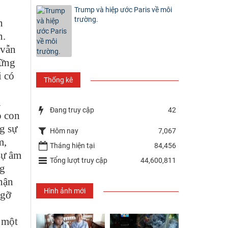
Trump và hiệp ước Paris về môi
trường.
n
n.
 vẫn
hững
i có
Thống kê
n
Đang truy cập
42
o con
g sự
Hôm nay
7,067
m,
Tháng hiện tại
84,456
sự âm
Tổng lượt truy cập
44,600,811
ng
hận
Hình ảnh mới
 gỡ
 một