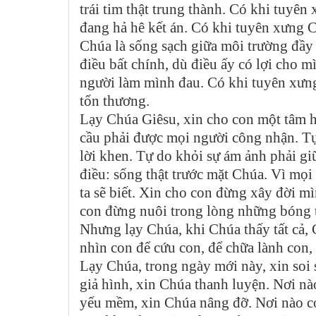
trái tim thật trung thành. Có khi tuy
đang hả hê kết án. Có khi tuyên xưng C
Chúa là sống sạch giữa môi trường đầy
điều bất chính, dù điều ấy có lợi cho
người làm mình đau. Có khi tuyên xưng
tổn thương.
Lạy Chúa Giêsu, xin cho con một tâm h
cầu phải được mọi người công nhận. Tự
lời khen. Tự do khỏi sự ám ảnh phải g
điều: sống thật trước mặt Chúa. Vì mọi 
ta sẽ biết. Xin cho con đừng xây đời mì
con đừng nuôi trong lòng những bóng tố
Nhưng lạy Chúa, khi Chúa thấy tất cả,
nhìn con để cứu con, để chữa lành con,
Lạy Chúa, trong ngày mới này, xin soi
giả hình, xin Chúa thanh luyện. Nơi nà
yếu mềm, xin Chúa nâng đỡ. Nơi nào c