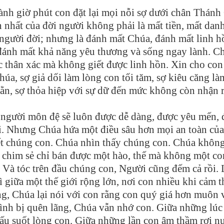
ành giờ phút con đặt lại mọi nỗi sợ dưới chân Thánh
n nhất của đời người không phải là mất tiền, mất dan
a người đời; nhưng là đánh mất Chúa, đánh mất linh h
 đánh mất khả năng yêu thương và sống ngay lành. C
 thân xác mà không giết được linh hồn. Xin cho con 
Chúa, sợ giả dối làm lòng con tối tăm, sợ kiêu căng l
 cằn, sợ thỏa hiệp với sự dữ đến mức không còn nhận 
người môn đệ sẽ luôn được dễ dàng, được yêu mến,
i. Nhưng Chúa hứa một điều sâu hơn mọi an toàn của
ết chúng con. Chúa nhìn thấy chúng con. Chúa khôn
 chim sẻ chỉ bán được một hào, thế mà không một co
i. Và tóc trên đầu chúng con, Người cũng đếm cả rồi.
ì giữa một thế giới rộng lớn, nơi con nhiều khi cảm 
g, Chúa lại nói với con rằng con quý giá hơn muôn 
ình bị quên lãng, Chúa vẫn nhớ con. Giữa những lúc
ấu suốt lòng con. Giữa những lần con âm thầm rơi n