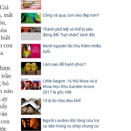
 Giá
h, mất
Công và quạ, con nào đẹp hơn?
ồn,
húa
Thành phố Mỹ có thể bị siêu
động đất “hạt nhân” tách đôi.
biết
àm con
Mười nguyên tắc thọ thêm nhiều
tuổi.
ra
Làm sao để hạnh phúc?
 được
 trần
Little Saigon: 16 thủ khoa và á
g bỏ
khoa Học Khu Garden Grove
n nào
2017 là gốc Việt
 Lạy
10 lý do chịu đau khổ
thấy
vàn
 con
Người London dốc lòng cứu trợ
cư dân trong vụ cháy chung cư
ước