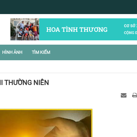
HÌNH ẢNH
TÌM KIẾM
II THƯỜNG NIÊN