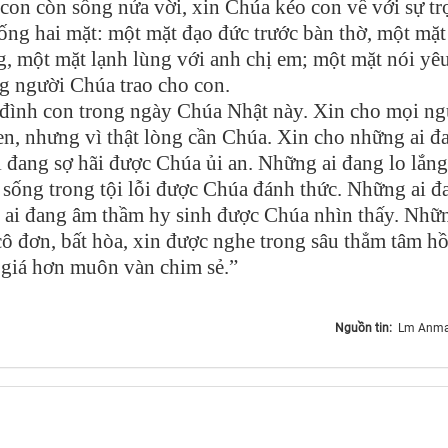
con còn sống nửa vời, xin Chúa kéo con về với sự tr
ng hai mặt: một mặt đạo đức trước bàn thờ, một mặt
g, một mặt lạnh lùng với anh chị em; một mặt nói yê
g người Chúa trao cho con.
 đình con trong ngày Chúa Nhật này. Xin cho mọi ng
en, nhưng vì thật lòng cần Chúa. Xin cho những ai đ
đang sợ hãi được Chúa ủi an. Những ai đang lo lắng
sống trong tội lỗi được Chúa đánh thức. Những ai đ
 ai đang âm thầm hy sinh được Chúa nhìn thấy. Nhữn
cô đơn, bất hòa, xin được nghe trong sâu thẳm tâm hồ
giá hơn muôn vàn chim sẻ.”
Nguồn tin:
Lm Anmai