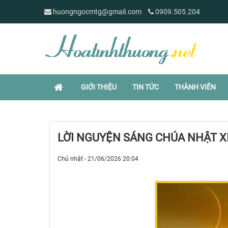
huongngocmtg@gmail.com
0909.505.204
GIỚI THIỆU
TIN TỨC
THÀNH VIÊN
LỜI NGUYỆN SÁNG CHÚA NHẬT X
Chủ nhật - 21/06/2026 20:04