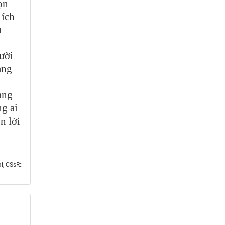
ọn
 ích
u
ười
ang
ang
g ai
n lời
, CSsR::