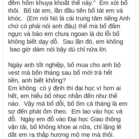
đêm hôm khuya khoắt thế này.” Em xót bố
thôi. Bố tát em, lần đầu tiên bố tát em và
khóc. (Em nói Nó là cái trung tâm tiếng Anh
chứ có phải nói anh đâu) thế mà bố đấm
ngực và bảo em chưa ngoan là do lỗi bố
không biết dạy dỗ. Sau lần đó, em không
bao giờ dám nói bậy dù chỉ nửa lời.
Ngày anh tốt nghiệp, bố mua cho anh bộ
vest mà bốn tháng sau bố mới trả hết
tiền, anh biết không?
Em không có ý định thi đại học vì hơn ai
hết, em hiểu bố nhọc nhằn đến như thế
nào. Vậy mà bố dỗi, bố ốm cả tháng là em
sợ đến phát ốm theo. Em lao vào học và
đỗ. Ngày em đỗ vào Đại học Giao thông
vận tải, bố không khoe ai nữa, chỉ lặng lẽ
dắt em ra thắp hương mộ mẹ mà thôi.