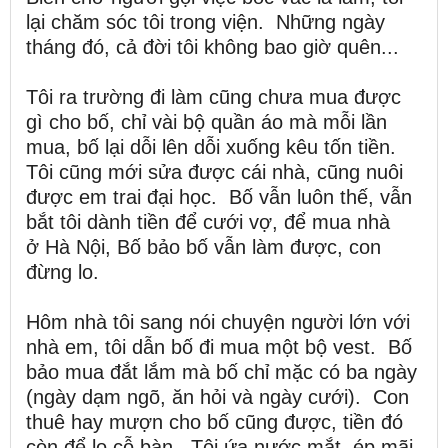
lại chăm sóc tôi trong viện. Những ngày
tháng đó, cả đời tôi không bao giờ quên...
Tôi ra trường đi làm cũng chưa mua được
gì cho bố, chỉ vài bộ quần áo mà mỗi lần
mua, bố lại dỗi lên dỗi xuống kêu tốn tiền.
Tôi cũng mới sửa được cái nhà, cũng nuôi
được em trai đại học. Bố vẫn luôn thế, vẫn
bắt tôi dành tiền để cưới vợ, để mua nhà
ở Hà Nội, Bố bảo bố vẫn làm được, con
đừng lo.
Hôm nhà tôi sang nói chuyện người lớn với
nhà em, tôi dẫn bố đi mua một bộ vest. Bố
bảo mua đắt lắm mà bố chỉ mặc có ba ngày
(ngày dạm ngõ, ăn hỏi và ngày cưới). Con
thuê hay mượn cho bố cũng được, tiền đó
còn để lo cỗ bàn. Tôi ứa nước mắt, ép mãi