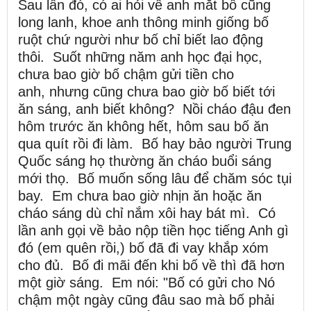
Sau lần đó, có ai hỏi về anh mắt bố cũng
long lanh, khoe anh thông minh giống bố
ruột chứ người như bố chỉ biết lao động
thôi. Suốt những năm anh học đại học,
chưa bao giờ bố chậm gửi tiền cho
anh, nhưng cũng chưa bao giờ bố biết tới
ăn sáng, anh biết không? Nồi cháo đậu đen
hôm trước ăn không hết, hôm sau bố ăn
qua quít rồi đi làm. Bố hay bảo người Trung
Quốc sáng họ thường ăn cháo buổi sáng
mới thọ. Bố muốn sống lâu để chăm sóc tụi
bay. Em chưa bao giờ nhịn ăn hoặc ăn
cháo sáng dù chỉ nắm xôi hay bát mì. Có
lần anh gọi về bảo nộp tiền học tiếng Anh gì
đó (em quên rồi,) bố đã đi vay khắp xóm
cho đủ. Bố đi mãi đến khi bố về thì đã hơn
một giờ sáng. Em nói: "Bố có gửi cho Nó
chậm một ngày cũng đâu sao mà bố phải