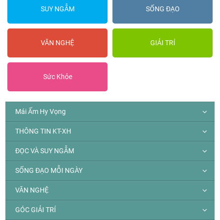
SUY NGẪM
SỐNG ĐẠO
VĂN NGHỆ
GIẢI TRÍ
Sức Khỏe
Mái Ấm Hy Vọng
THÔNG TIN KT-XH
ĐỌC VÀ SUY NGẪM
SỐNG ĐẠO MỖI NGÀY
VĂN NGHỆ
GÓC GIẢI TRÍ