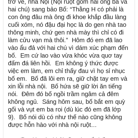
trở về, nhà Nội (Nội ruột gồm hai ông bà và
hai chú) sang bảo Bố: “Thằng H có phải là
con ông đâu mà ông đi khoe khắp đầu làng
cuối xóm, nó đậu đại học là do gen nhà tao
thông minh, chứ gen nhà mày thì chỉ có đi
làm cửu vạn mà thôi.” Hôm đó em đã lao
vào ẩu đả với hai chú vì dám xúc phạm đến
bố. Em cứ lao vào vừa khóc vừa quơ tay
đấm đá liên hồi. Em không ý thức được
việc em làm, em chỉ thấy đau vì họ sỉ nhục
bố em. Bố đã lôi em ra, giữ chặt tay em và
xin lỗi nhà nội. Bố hứa sẽ giữ lời ăn tiếng
nói. Đêm đó bố ngồi trầm ngâm cả đêm
không ngủ. Sáng hôm sau, bố bắt em quỳ
gối và vụt em ba roi (dù lúc đó em đã lớp
9). Bố nói dù có như thế nào cũng không
được hỗn hào với nhà nội ruột...