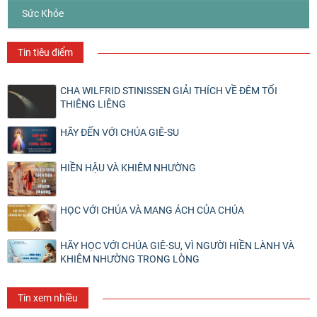
Sức Khỏe
Tin tiêu điểm
CHA WILFRID STINISSEN GIẢI THÍCH VỀ ĐÊM TỐI
THIÊNG LIÊNG
HÃY ĐẾN VỚI CHÚA GIÊ-SU
HIỀN HẬU VÀ KHIÊM NHƯỜNG
HỌC VỚI CHÚA VÀ MANG ÁCH CỦA CHÚA
HÃY HỌC VỚI CHÚA GIÊ-SU, VÌ NGƯỜI HIỀN LÀNH VÀ
KHIÊM NHƯỜNG TRONG LÒNG
Tin xem nhiều