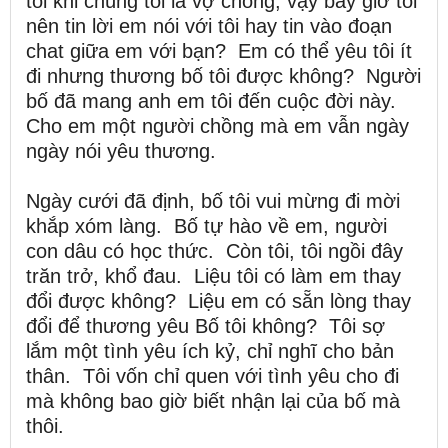
tôi khi chúng tôi là vợ chồng, vậy bây giờ tôi
nên tin lời em nói với tôi hay tin vào đoạn
chat giữa em với bạn? Em có thể yêu tôi ít
đi nhưng thương bố tôi được không? Người
bố đã mang anh em tôi đến cuộc đời này.
Cho em một người chồng mà em vẫn ngày
ngày nói yêu thương.
Ngày cưới đã định, bố tôi vui mừng đi mời
khắp xóm làng. Bố tự hào về em, người
con dâu có học thức. Còn tôi, tôi ngồi đây
trăn trở, khổ đau. Liệu tôi có làm em thay
đổi được không? Liệu em có sẵn lòng thay
đổi để thương yêu Bố tôi không? Tôi sợ
lắm một tình yêu ích kỷ, chỉ nghĩ cho bản
thân. Tôi vốn chỉ quen với tình yêu cho đi
mà không bao giờ biết nhận lại của bố mà
thôi.