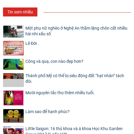
Tin xem nhiều
Một phụ nữ nghèo ở Nghệ An thầm lặng chôn cất nhiều
hài nhi xấu số
Lẽ Đời .
Công và quạ, con nào đẹp hơn?
Thành phố Mỹ có thể bị siêu động đất “hạt nhân” tách
đôi.
Mười nguyên tắc thọ thêm nhiều tuổi.
Làm sao để hạnh phúc?
Little Saigon: 16 thủ khoa và á khoa Học Khu Garden