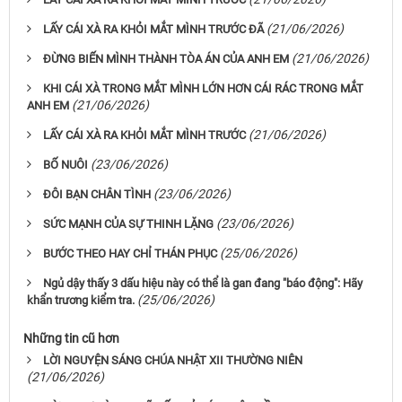
(21/06/2026)
LẤY CÁI XÀ RA KHỎI MẮT MÌNH TRƯỚC ĐÃ
(21/06/2026)
ĐỪNG BIẾN MÌNH THÀNH TÒA ÁN CỦA ANH EM
KHI CÁI XÀ TRONG MẮT MÌNH LỚN HƠN CÁI RÁC TRONG MẮT
(21/06/2026)
ANH EM
(21/06/2026)
LẤY CÁI XÀ RA KHỎI MẮT MÌNH TRƯỚC
(23/06/2026)
BỐ NUÔI
(23/06/2026)
ĐÔI BẠN CHÂN TÌNH
(23/06/2026)
SỨC MẠNH CỦA SỰ THINH LẶNG
(25/06/2026)
BƯỚC THEO HAY CHỈ THÁN PHỤC
Ngủ dậy thấy 3 dấu hiệu này có thể là gan đang "báo động": Hãy
(25/06/2026)
khẩn trương kiểm tra.
Những tin cũ hơn
LỜI NGUYỆN SÁNG CHÚA NHẬT XII THƯỜNG NIÊN
(21/06/2026)