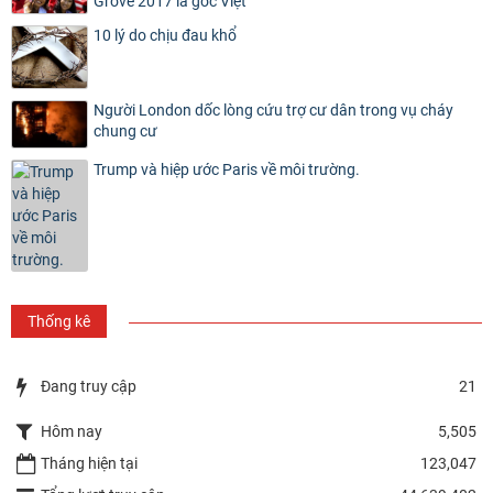
Grove 2017 là gốc Việt
10 lý do chịu đau khổ
Người London dốc lòng cứu trợ cư dân trong vụ cháy
chung cư
Trump và hiệp ước Paris về môi trường.
Thống kê
Đang truy cập
21
Hôm nay
5,505
Tháng hiện tại
123,047