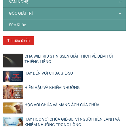
VĂN NGHỆ
GÓC GIẢI TRÍ
Sức Khỏe
Tin tiêu điểm
CHA WILFRID STINISSEN GIẢI THÍCH VỀ ĐÊM TỐI
THIÊNG LIÊNG
HÃY ĐẾN VỚI CHÚA GIÊ-SU
HIỀN HẬU VÀ KHIÊM NHƯỜNG
HỌC VỚI CHÚA VÀ MANG ÁCH CỦA CHÚA
HÃY HỌC VỚI CHÚA GIÊ-SU, VÌ NGƯỜI HIỀN LÀNH VÀ
KHIÊM NHƯỜNG TRONG LÒNG