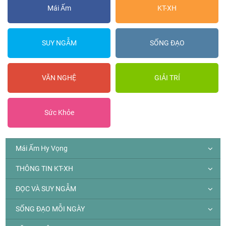
Mái Ấm
KT-XH
SUY NGẪM
SỐNG ĐẠO
VĂN NGHỆ
GIẢI TRÍ
Sức Khỏe
Mái Ấm Hy Vọng
THÔNG TIN KT-XH
ĐỌC VÀ SUY NGẪM
SỐNG ĐẠO MỖI NGÀY