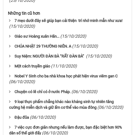
(25/10/2020)
Những tin cũ hơn
7 mẹo dưới đây sẽ giúp bạn cải thiện trí nhớ minh mẫn như xưa!
(15/10/2020)
(15/10/2020)
Giáo sư Hoàng xuân Hãn...
(15/10/2020)
CHÚA NHẬT 29 THƯỜNG NIÊN. A
(15/10/2020)
Suy Niệm: NGƯỜI ĐÀN BÀ “RẤT ĐÀN BÀ”
(11/10/2020)
Một cách truyền giáo
Nobel Y Sinh cho ba nhà khoa học phát hiện virus viêm gan C
(06/10/2020)
(06/10/2020)
Chuyện có lẽ chỉ có ở nước Pháp.
9 loại thực phẩm chẳng khác nào kháng sinh tự nhiên tăng
(06/10/2020)
cường hệ miễn dịch và giữ ấm cơ thể vào mùa đông
(06/10/2020)
Đậu đũa
7 việc cực đơn giản nhưng nếu làm được, bạn đặc biệt hơn 90%
(06/10/2020)
dân số thế giới đấy