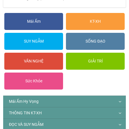
Mái Ấm
KT-XH
SUY NGẪM
SỐNG ĐẠO
VĂN NGHỆ
GIẢI TRÍ
Sức Khỏe
Mái Ấm Hy Vọng
THÔNG TIN KT-XH
ĐỌC VÀ SUY NGẪM