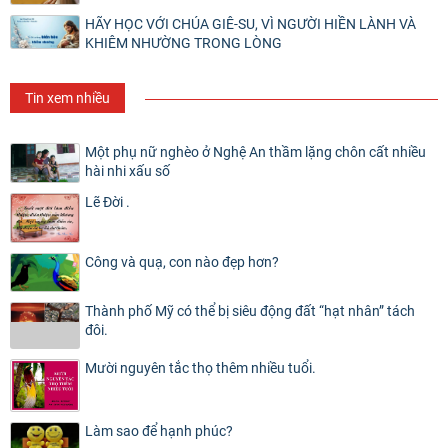
HÃY HỌC VỚI CHÚA GIÊ-SU, VÌ NGƯỜI HIỀN LÀNH VÀ
KHIÊM NHƯỜNG TRONG LÒNG
Tin xem nhiều
Một phụ nữ nghèo ở Nghệ An thầm lặng chôn cất nhiều
hài nhi xấu số
Lẽ Đời .
Công và quạ, con nào đẹp hơn?
Thành phố Mỹ có thể bị siêu động đất “hạt nhân” tách
đôi.
Mười nguyên tắc thọ thêm nhiều tuổi.
Làm sao để hạnh phúc?