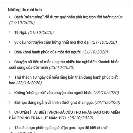
Những tin mới hơn
Cách “sửa tướng” để được quý nhân phù trợ, trọn đời hưởng phúc
(17/10/2020)
(21/10/2020)
Té Ngã.
(21/10/2020)
30 câu nói truyền cảm hứng nhất mọi thời đại.
(21/10/2020)
Chìa khoá hạnh phúc của một đời người.
Chuyện nữ tiến sĩ mắc ung thư nhiều lúc nghĩ đến Khoảnh khắc
(23/10/2020)
cuối cùng của đời mình
Thử thách 10 ngày để hiểu rằng bản thân đang hạnh phúc biết
(23/10/2020)
bao
(23/10/2020)
Không "nhúng mũi" vào chuyện của người khác
(23/10/2020)
Bài học đáng ngẫm về thiên đường và địa ngục.
CHUYỆN ÍT AI BIẾT: VNCH ĐÃ CỨU TRỢ NHÂN ĐẠO CHO MIỀN
(25/10/2020)
BẮC TRONG TRẬN LỤT NĂM 1971
13 siêu thực phẩm giúp giải độc gan, bạn đã biết chưa?