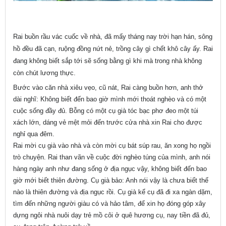
Rai buồn rầu vác cuốc về nhà, đã mấy tháng nay trời hạn hán, sông
hồ đều đã cạn, ruộng đồng nứt nẻ, trồng cây gì chết khô cây ấy. Rai
đang không biết sắp tới sẽ sống bằng gì khi mà trong nhà không
còn chút lương thực.
Bước vào căn nhà xiêu vẹo, cũ nát, Rai càng buồn hơn, anh thở
dài nghĩ: Không biết đến bao giờ mình mới thoát nghèo và có một
cuộc sống đầy đủ. Bỗng có một cụ già tóc bạc phơ đeo một túi
xách lớn, dáng vẻ mệt mỏi đến trước cửa nhà xin Rai cho được
nghỉ qua đêm.
Rai mời cụ già vào nhà và còn mời cụ bát súp rau, ăn xong họ ngồi
trò chuyện. Rai than vãn về cuộc đời nghèo túng của mình, anh nói
hàng ngày anh như đang sống ở địa ngục vậy, không biết đến bao
giờ mới biết thiên đường. Cụ già bảo: Anh nói vậy là chưa biết thế
nào là thiên đường và địa ngục rồi. Cụ già kể cụ đã đi xa ngàn dặm,
tìm đến những người giàu có và hảo tâm, để xin họ đóng góp xây
dựng ngôi nhà nuôi dạy trẻ mồ côi ở quê hương cụ, nay tiền đã đủ,