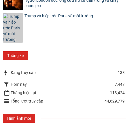
Người London dốc lòng cứu trợ cư dân trong vụ cháy
chung cư
Trump và hiệp ước Paris về môi trường.
Thống kê
Đang truy cập
138
Hôm nay
7,447
Tháng hiện tại
113,424
Tổng lượt truy cập
44,629,779
Hình ảnh mới