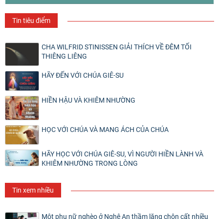
Tin tiêu điểm
CHA WILFRID STINISSEN GIẢI THÍCH VỀ ĐÊM TỐI
THIÊNG LIÊNG
HÃY ĐẾN VỚI CHÚA GIÊ-SU
HIỀN HẬU VÀ KHIÊM NHƯỜNG
HỌC VỚI CHÚA VÀ MANG ÁCH CỦA CHÚA
HÃY HỌC VỚI CHÚA GIÊ-SU, VÌ NGƯỜI HIỀN LÀNH VÀ
KHIÊM NHƯỜNG TRONG LÒNG
Tin xem nhiều
Một phụ nữ nghèo ở Nghệ An thầm lặng chôn cất nhiều