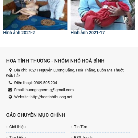
Hình ảnh 2021-2
Hình ảnh 2021-17
HOA TÌNH THƯƠNG - NHÓM NHỎ HOÀ BÌNH
Địa chỉ:
162/1 Nguyễn Lương Bằng, Hoà Thắng, Buôn Ma Thuột,
Đắk Lắk
Điện thoại:
0909.505.204
Email:
huongngocmtg@gmail.com
Website:
http://hoatinhthuong.net
CÁC CHUYÊN MỤC CHÍNH
Giới thiệu
Tin Tức
Tìm kiếm
RSS-feeds