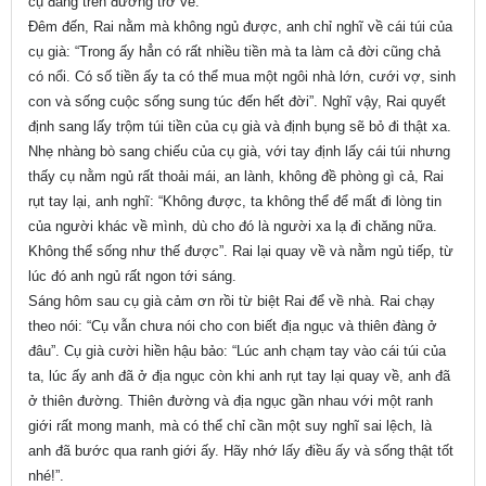
cụ đang trên đường trở về.
Đêm đến, Rai nằm mà không ngủ được, anh chỉ nghĩ về cái túi của
cụ già: “Trong ấy hẳn có rất nhiều tiền mà ta làm cả đời cũng chả
có nổi. Có số tiền ấy ta có thể mua một ngôi nhà lớn, cưới vợ, sinh
con và sống cuộc sống sung túc đến hết đời”. Nghĩ vậy, Rai quyết
định sang lấy trộm túi tiền của cụ già và định bụng sẽ bỏ đi thật xa.
Nhẹ nhàng bò sang chiếu của cụ già, với tay định lấy cái túi nhưng
thấy cụ nằm ngủ rất thoải mái, an lành, không đề phòng gì cả, Rai
rụt tay lại, anh nghĩ: “Không được, ta không thể để mất đi lòng tin
của người khác về mình, dù cho đó là người xa lạ đi chăng nữa.
Không thể sống như thế được”. Rai lại quay về và nằm ngủ tiếp, từ
lúc đó anh ngủ rất ngon tới sáng.
Sáng hôm sau cụ già cảm ơn rồi từ biệt Rai để về nhà. Rai chạy
theo nói: “Cụ vẫn chưa nói cho con biết địa ngục và thiên đàng ở
đâu”. Cụ già cười hiền hậu bảo: “Lúc anh chạm tay vào cái túi của
ta, lúc ấy anh đã ở địa ngục còn khi anh rụt tay lại quay về, anh đã
ở thiên đường. Thiên đường và địa ngục gần nhau với một ranh
giới rất mong manh, mà có thể chỉ cần một suy nghĩ sai lệch, là
anh đã bước qua ranh giới ấy. Hãy nhớ lấy điều ấy và sống thật tốt
nhé!”.