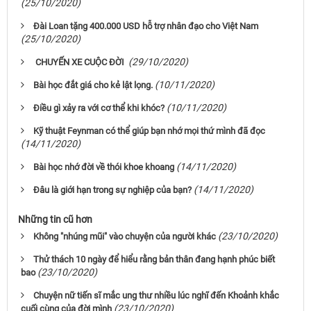
(25/10/2020)
Đài Loan tặng 400.000 USD hỗ trợ nhân đạo cho Việt Nam
(25/10/2020)
(29/10/2020)
CHUYẾN XE CUỘC ĐỜI
(10/11/2020)
Bài học đắt giá cho kẻ lật lọng.
(10/11/2020)
Điều gì xảy ra với cơ thể khi khóc?
Kỹ thuật Feynman có thể giúp bạn nhớ mọi thứ mình đã đọc
(14/11/2020)
(14/11/2020)
Bài học nhớ đời về thói khoe khoang
(14/11/2020)
Đâu là giới hạn trong sự nghiệp của bạn?
Những tin cũ hơn
(23/10/2020)
Không "nhúng mũi" vào chuyện của người khác
Thử thách 10 ngày để hiểu rằng bản thân đang hạnh phúc biết
(23/10/2020)
bao
Chuyện nữ tiến sĩ mắc ung thư nhiều lúc nghĩ đến Khoảnh khắc
(23/10/2020)
cuối cùng của đời mình