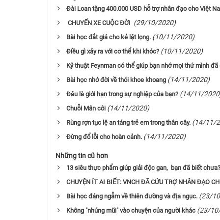
Đài Loan tặng 400.000 USD hỗ trợ nhân đạo cho Việt N
(29/10/2020)
CHUYẾN XE CUỘC ĐỜI
(10/11/2020)
Bài học đắt giá cho kẻ lật lọng.
(10/11/2020)
Điều gì xảy ra với cơ thể khi khóc?
Kỹ thuật Feynman có thể giúp bạn nhớ mọi thứ mình đã
(14/11/2020)
Bài học nhớ đời về thói khoe khoang
(14/11/2020
Đâu là giới hạn trong sự nghiệp của bạn?
(14/11/2020)
Chuỗi Mân côi
(14/11/
Rùng rợn tục lệ an táng trẻ em trong thân cây.
(14/11/2020)
Đừng đổ lỗi cho hoàn cảnh.
Những tin cũ hơn
13 siêu thực phẩm giúp giải độc gan, bạn đã biết chưa
CHUYỆN ÍT AI BIẾT: VNCH ĐÃ CỨU TRỢ NHÂN ĐẠO C
(23/10
Bài học đáng ngẫm về thiên đường và địa ngục.
(23/10
Không "nhúng mũi" vào chuyện của người khác