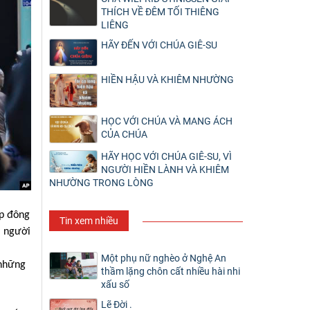
THÍCH VỀ ĐÊM TỐI THIÊNG
LIÊNG
HÃY ĐẾN VỚI CHÚA GIÊ-SU
HIỀN HẬU VÀ KHIÊM NHƯỜNG
HỌC VỚI CHÚA VÀ MANG ÁCH
CỦA CHÚA
HÃY HỌC VỚI CHÚA GIÊ-SU, VÌ
NGƯỜI HIỀN LÀNH VÀ KHIÊM
NHƯỜNG TRONG LÒNG
ập đông
Tin xem nhiều
i người
Một phụ nữ nghèo ở Nghệ An
 những
thầm lặng chôn cất nhiều hài nhi
xấu số
Lẽ Đời .