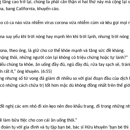
ăng cao trở lại, chúng ta phải cẩn thận vì hai thứ này mà cộng lại s
a, bang California, khuyến cáo.
áo có ca nào vừa nhiễm virus corona vừa nhiễm cúm và kêu gọi mọi 
a suy yếu khi trời nóng hay mạnh lên khi trời lạnh, nhưng trời nóng 
ona, theo ông, là giữ cho cơ thể khỏe mạnh và tăng sức đề kháng.
nặng thôi, những người còn lại không có triệu chứng hoặc tự lành?”
Nếu chúng ta khỏe, ăn uống đầy đủ, ngủ đầy đủ, rửa tay sạch sẽ, trán
h rất ít,” ông khuyên. (6:55)
g nhưng số tử vong đã giảm đi nhiều so với giai đoạn đầu của dịch 
 có những cách chữa trị tốt hơn mặc dù không đồng nhất trên thế giớ
y đề nghị các em nhỏ đi xin kẹo nên đeo khẩu trang, đi trong những 
 làm bữa tiệc cho con cái ăn uống thôi.”
đoàn tụ với gia đình và tụ tập bạn bè, bác sĩ Hữu khuyên ‘bạn bè thì