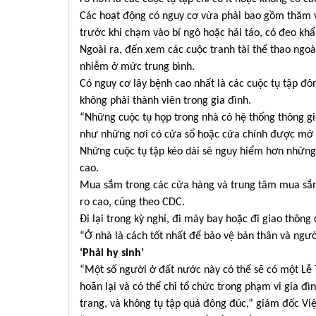
Các hoạt động có nguy cơ vừa phải bao gồm thăm vư
trước khi chạm vào bí ngô hoặc hái táo, có đeo khẩ
Ngoài ra, đến xem các cuộc tranh tài thể thao ngoà
nhiễm ở mức trung bình.
Có nguy cơ lây bệnh cao nhất là các cuộc tụ tập đô
không phải thành viên trong gia đình.
“Những cuộc tụ họp trong nhà có hệ thống thông gi
như những nơi có cửa sổ hoặc cửa chính được mở 
Những cuộc tụ tập kéo dài sẽ nguy hiểm hơn những 
cao.
Mua sắm trong các cửa hàng và trung tâm mua sắm
ro cao, cũng theo CDC.
Đi lại trong kỳ nghỉ, đi máy bay hoặc đi giao thôn
“Ở nhà là cách tốt nhất để bảo vệ bản thân và ngườ
‘Phải hy sinh’
“Một số người ở đất nước này có thể sẽ có một Lễ 
hoãn lại và có thể chỉ tổ chức trong phạm vi gia 
trang, và không tụ tập quá đông đúc,” giám đốc Vi