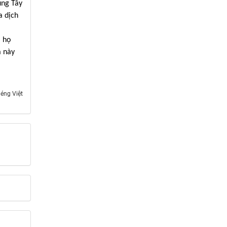
ung Tây
a dịch
à họ
a này
iéng Việt