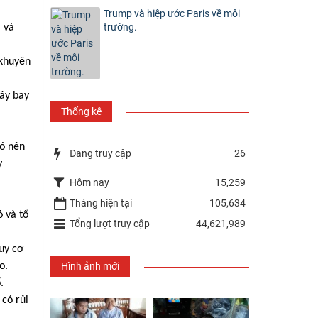
Trump và hiệp ước Paris về môi
trường.
 và
 khuyên
máy bay
Thống kê
có nên
Đang truy cập
26
y
Hôm nay
15,259
Tháng hiện tại
105,634
 và tổ
Tổng lượt truy cập
44,621,989
uy cơ
Hình ảnh mới
o.
.
có rủi