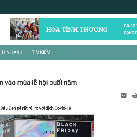
HÌNH ẢNH
TÌM KIẾM
n vào mùa lễ hội cuối năm
u Đen sẽ rất rủi ro với dịch Covid-19