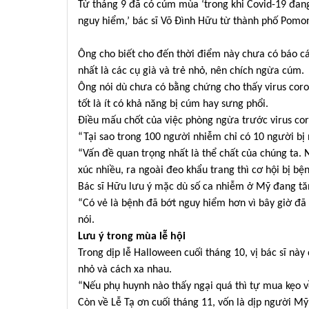
Từ tháng 9 đã có cúm mùa ‘trong khi Covid-19 đang t
nguy hiểm,’ bác sĩ Võ Đình Hữu từ thành phố Pomon
Ông cho biết cho đến thời điểm này chưa có báo c
nhất là các cụ già và trẻ nhỏ, nên chích ngừa cúm.
Ông nói dù chưa có bằng chứng cho thấy virus coron
tốt là ít có khả năng bị cúm hay sưng phổi.
Điều mấu chốt của việc phòng ngừa trước virus cor
“Tại sao trong 100 người nhiễm chỉ có 10 người bị 
“Vấn đề quan trọng nhất là thể chất của chúng ta. 
xúc nhiều, ra ngoài đeo khẩu trang thì cơ hội bị bện
Bác sĩ Hữu lưu ý mặc dù số ca nhiễm ở Mỹ đang tăn
“Có vẻ là bệnh đã bớt nguy hiểm hơn vì bây giờ đã
nói.
Lưu ý trong mùa lễ hội
Trong dịp lễ Halloween cuối tháng 10, vị bác sĩ nà
nhỏ và cách xa nhau.
“Nếu phụ huynh nào thấy ngại quá thì tự mua kẹo về
Còn về Lễ Tạ ơn cuối tháng 11, vốn là dịp người Mỹ 