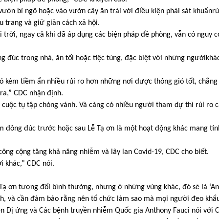
ờn bí ngô hoặc vào vườn cây ăn trái với điều kiện phải sát khuẩnrử
u trang và giữ giãn cách xã hội.
i trời, ngay cả khi đã áp dụng các biện pháp đề phòng, vẫn có nguy c
ng đúc trong nhà, ăn tối hoặc tiệc tùng, đặc biệt với những ngườikhá
ó kém tiềm ẩn nhiều rủi ro hơn những nơi được thông gió tốt, chẳng
ra,” CDC nhận định.
cuộc tụ tập chóng vánh. Và càng có nhiều người tham dự thì rủi ro 
 đông đúc trước hoặc sau Lễ Tạ ơn là một hoạt động khác mang tín
g công cộng tăng khả năng nhiễm và lây lan Covid-19, CDC cho biết.
i khác,” CDC nói.
Tạ ơn tương đối bình thường, nhưng ở những vùng khác, đó sẽ là ‘A
đình, và cần đảm bảo rằng nên tổ chức làm sao mà mọi người đeo khẩ
ện Dị ứng và Các bệnh truyền nhiễm Quốc gia Anthony Fauci nói với 