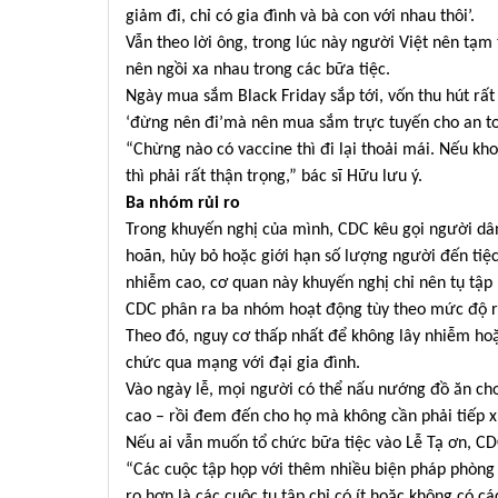
giảm đi, chỉ có gia đình và bà con với nhau thôi’.
Vẫn theo lời ông, trong lúc này người Việt nên t
nên ngồi xa nhau trong các bữa tiệc.
Ngày mua sắm Black Friday sắp tới, vốn thu hút rấ
‘đừng nên đi’mà nên mua sắm trực tuyến cho an to
“Chừng nào có vaccine thì đi lại thoải mái. Nếu kho
thì phải rất thận trọng,” bác sĩ Hữu lưu ý.
Ba nhóm rủi ro
Trong khuyến nghị của mình, CDC kêu gọi người dâ
hoãn, hủy bỏ hoặc giới hạn số lượng người đến tiệ
nhiễm cao, cơ quan này khuyến nghị chỉ nên tụ tập
CDC phân ra ba nhóm hoạt động tùy theo mức độ rủi r
Theo đó, nguy cơ thấp nhất để không lây nhiễm hoặc
chức qua mạng với đại gia đình.
Vào ngày lễ, mọi người có thể nấu nướng đồ ăn cho
cao – rồi đem đến cho họ mà không cần phải tiếp xú
Nếu ai vẫn muốn tổ chức bữa tiệc vào Lễ Tạ ơn, CDC
“Các cuộc tập họp với thêm nhiều biện pháp phòng 
ro hơn là các cuộc tụ tập chỉ có ít hoặc không có 