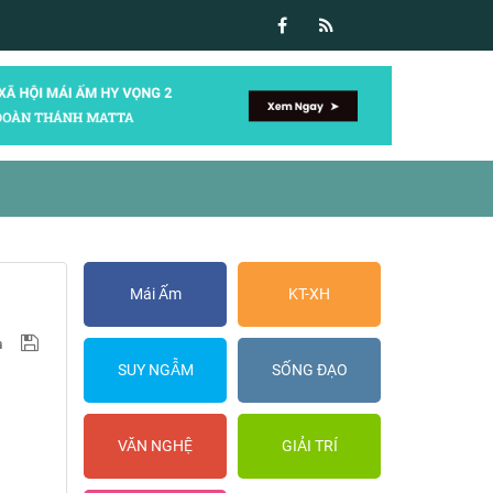
Mái Ấm
KT-XH
SUY NGẪM
SỐNG ĐẠO
VĂN NGHỆ
GIẢI TRÍ