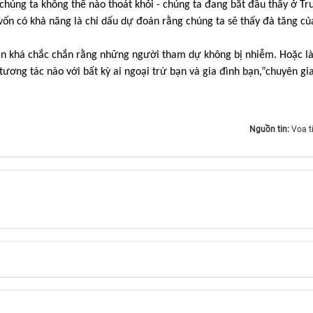
chúng ta không thể nào thoát khỏi - chúng ta đang bắt đầu thấy ở Tr
vốn có khả năng là chỉ dấu dự đoán rằng chúng ta sẽ thấy đà tăng củ
 bạn khá chắc chắn rằng những người tham dự không bị nhiễm. Hoặc l
ương tác nào với bất kỳ ai ngoại trừ bạn và gia đình bạn,”chuyên gi
Nguồn tin:
Voa t