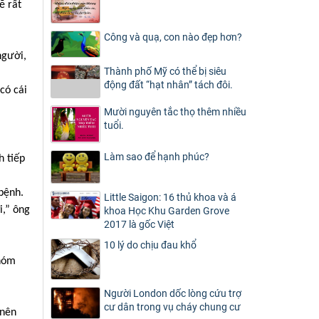
ẽ rất
Công và quạ, con nào đẹp hơn?
người,
Thành phố Mỹ có thể bị siêu
động đất “hạt nhân” tách đôi.
có cái
Mười nguyên tắc thọ thêm nhiều
tuổi.
Làm sao để hạnh phúc?
h tiếp
bệnh.
Little Saigon: 16 thủ khoa và á
i,” ông
khoa Học Khu Garden Grove
2017 là gốc Việt
10 lý do chịu đau khổ
nhóm
Người London dốc lòng cứu trợ
cư dân trong vụ cháy chung cư
 nên