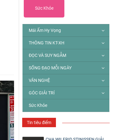
Sức Khỏe
Mái Ấm Hy Vọng
THÔNG TIN KT-XH
ĐỌC VÀ SUY NGẪM
SỐNG ĐẠO MỖI NGÀY
VĂN NGHỆ
GÓC GIẢI TRÍ
Sức Khỏe
Tin tiêu điểm
CHA WILFRID STINISSEN GIẢI