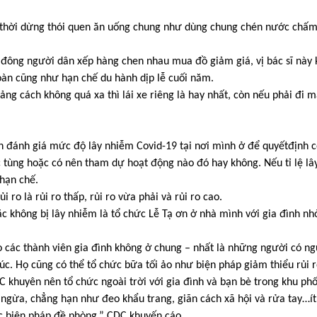
ạm thời dừng thói quen ăn uống chung như dùng chung chén nước chấm
t đông người dân xếp hàng chen nhau mua đồ giảm giá, vị bác sĩ này
àn cũng như hạn chế du hành dịp lễ cuối năm.
ảng cách không quá xa thì lái xe riêng là hay nhất, còn nếu phải đi 
n đánh giá mức độ lây nhiễm Covid-19 tại nơi mình ở để quyếtđịnh 
c tùng hoặc có nên tham dự hoạt động nào đó hay không. Nếu tỉ lệ lâ
 hạn chế.
o là rủi ro thấp, rủi ro vừa phải và rủi ro cao.
 không bị lây nhiễm là tổ chức Lễ Tạ ơn ở nhà mình với gia đình nhỏ
 các thành viên gia đình không ở chung – nhất là những người có ng
c. Họ cũng có thể tổ chức bữa tối ảo như biện pháp giảm thiểu rủi r
 khuyên nên tổ chức ngoài trời với gia đình và bạn bè trong khu phố
ngừa, chẳng hạn như đeo khẩu trang, giãn cách xã hội và rửa tay…ít 
các biện pháp đề phòng,” CDC khuyến cáo.