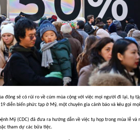
a đông sẽ có rủi ro về cúm mùa cộng với việc mọi người đi lại, tụ t
-19 diễn biến phức tạp ở Mỹ, một chuyên gia cảnh báo và kêu gọi mọ
bệnh Mỹ (CDC) đã đưa ra hướng dẫn về việc tụ họp trong mùa lễ và
hoặc tham dự các bữa tiệc.