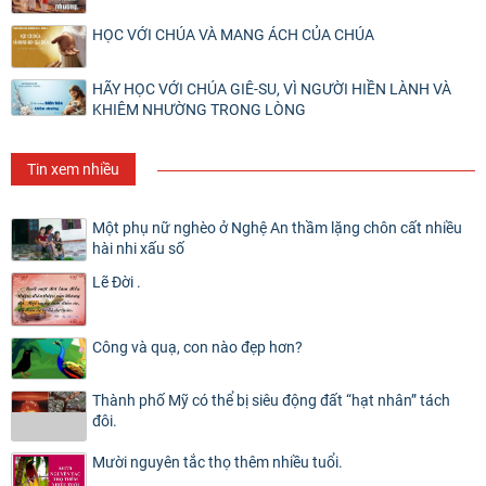
HỌC VỚI CHÚA VÀ MANG ÁCH CỦA CHÚA
HÃY HỌC VỚI CHÚA GIÊ-SU, VÌ NGƯỜI HIỀN LÀNH VÀ
KHIÊM NHƯỜNG TRONG LÒNG
Tin xem nhiều
Một phụ nữ nghèo ở Nghệ An thầm lặng chôn cất nhiều
hài nhi xấu số
Lẽ Đời .
Công và quạ, con nào đẹp hơn?
Thành phố Mỹ có thể bị siêu động đất “hạt nhân” tách
đôi.
Mười nguyên tắc thọ thêm nhiều tuổi.