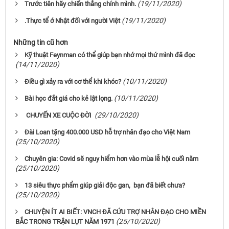
(19/11/2020)
Trước tiên hãy chiến thắng chính mình.
(19/11/2020)
.Thực tể ớ Nhật đối với người Việt
Những tin cũ hơn
Kỹ thuật Feynman có thể giúp bạn nhớ mọi thứ mình đã đọc
(14/11/2020)
(10/11/2020)
Điều gì xảy ra với cơ thể khi khóc?
(10/11/2020)
Bài học đắt giá cho kẻ lật lọng.
(29/10/2020)
CHUYẾN XE CUỘC ĐỜI
Đài Loan tặng 400.000 USD hỗ trợ nhân đạo cho Việt Nam
(25/10/2020)
Chuyên gia: Covid sẽ nguy hiểm hơn vào mùa lễ hội cuối năm
(25/10/2020)
13 siêu thực phẩm giúp giải độc gan, bạn đã biết chưa?
(25/10/2020)
CHUYỆN ÍT AI BIẾT: VNCH ĐÃ CỨU TRỢ NHÂN ĐẠO CHO MIỀN
(25/10/2020)
BẮC TRONG TRẬN LỤT NĂM 1971