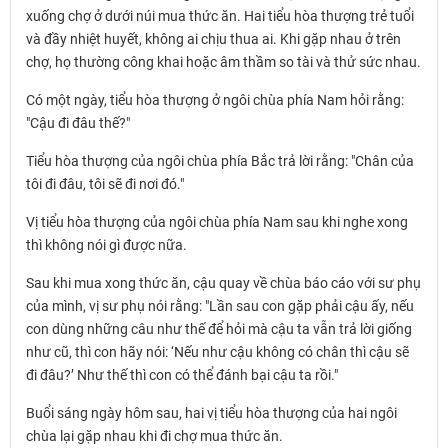
xuống chợ ở dưới núi mua thức ăn. Hai tiểu hòa thượng trẻ tuổi
và đầy nhiệt huyết, không ai chịu thua ai. Khi gặp nhau ở trên
chợ, họ thường công khai hoặc âm thầm so tài và thử sức nhau.
Có một ngày, tiểu hòa thượng ở ngôi chùa phía Nam hỏi rằng:
"Cậu đi đâu thế?"
Tiểu hòa thượng của ngôi chùa phía Bắc trả lời rằng: "Chân của
tôi đi đâu, tôi sẽ đi nơi đó."
Vị tiểu hòa thượng của ngôi chùa phía Nam sau khi nghe xong
thì không nói gì được nữa.
Sau khi mua xong thức ăn, cậu quay về chùa báo cáo với sư phụ
của mình, vị sư phụ nói rằng: "Lần sau con gặp phải cậu ấy, nếu
con dùng những câu như thế để hỏi mà cậu ta vẫn trả lời giống
như cũ, thì con hãy nói: ‘Nếu như cậu không có chân thì cậu sẽ
đi đâu?’ Như thế thì con có thể đánh bại cậu ta rồi."
Buổi sáng ngày hôm sau, hai vị tiểu hòa thượng của hai ngôi
chùa lại gặp nhau khi đi chợ mua thức ăn.