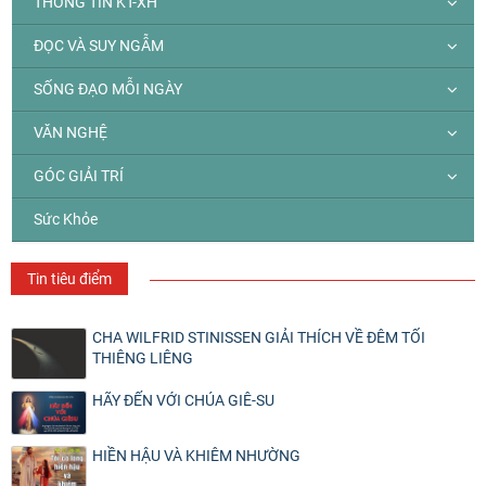
THÔNG TIN KT-XH
ĐỌC VÀ SUY NGẪM
SỐNG ĐẠO MỖI NGÀY
VĂN NGHỆ
GÓC GIẢI TRÍ
Sức Khỏe
Tin tiêu điểm
CHA WILFRID STINISSEN GIẢI THÍCH VỀ ĐÊM TỐI
THIÊNG LIÊNG
HÃY ĐẾN VỚI CHÚA GIÊ-SU
HIỀN HẬU VÀ KHIÊM NHƯỜNG