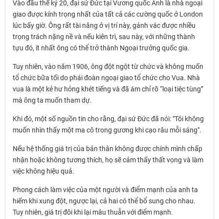
Vào đầu thế kỷ 20, đại sứ Đức tại Vương quốc Anh là nhà ngoại
giao được kính trọng nhất của tất cả các cường quốc ở London
lúc bấy giờ. Ông rất tài năng ở vị trí này, gánh vác được nhiều
trọng trách nặng nề và nếu kiên trì, sau này, với những thành
tựu đó, ít nhất ông có thể trở thành Ngoại trưởng quốc gia.
Tuy nhiên, vào năm 1906, ông đột ngột từ chức và không muốn
tổ chức bữa tối do phái đoàn ngoại giao tổ chức cho Vua. Nhà
vua là một kẻ hư hỏng khét tiếng và đã ám chỉ rõ “loại tiệc tùng”
mà ông ta muốn tham dự.
Khi đó, một số nguồn tin cho rằng, đại sứ Đức đã nói: "Tôi không
muốn nhìn thấy một ma cô trong gương khi cạo râu mỗi sáng".
Nếu hệ thống giá trị của bản thân không được chính mình chấp
nhận hoặc không tương thích, họ sẽ cảm thấy thất vọng và làm
việc không hiệu quả.
Phong cách làm việc của một người và điểm mạnh của anh ta
hiếm khi xung đột, ngược lại, cả hai có thể bổ sung cho nhau.
Tuy nhiên, giá trị đôi khi lại mâu thuẫn với điểm mạnh.