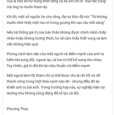
vua là một kẻ hư hỏng khét tiếng và đã ám chỉ rõ “loại tiệc tùng”
mà ông ta muốn tham dự.
Khi đó, một số nguồn tin cho rằng, đại sứ Đức đã nói: "Tôi không
muốn nhìn thấy một ma cô trong gương khi cạo râu mỗi sáng".
Nếu hệ thống giá trị của bản thân không được chính mình chấp
nhận hoặc không tương thích, họ sẽ cảm thấy thất vọng và làm
việc không hiệu quả.
Phong cách làm việc của một người và điểm mạnh của anh ta
hiếm khi xung đột, ngược lại, cả hai có thể bổ sung cho nhau.
Tuy nhiên, giá trị đôi khi lại mâu thuẫn với điểm mạnh.
Một người làm tốt thậm chí có thể được cho là rất tốt và rất
thành công trong một khía cạnh nào đó - nhưng điều đó lại
khiến anh ta bài xích. Trong trường hợp này, sự nghiệp hiện tại
dường như không xứng đáng để nỗ lực cả đời.
Phương Thúy