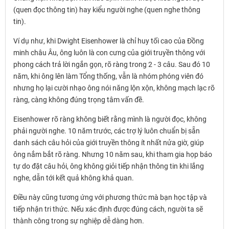
(quen đọc thông tin) hay kiểu người nghe (quen nghe thông
tin).
Ví dụ như, khi Dwight Eisenhower là chỉ huy tối cao của Đồng
minh châu Âu, ông luôn là con cưng của giới truyền thông với
phong cách trả lời ngắn gọn, rõ ràng trong 2 - 3 câu. Sau đó 10
năm, khi ông lên làm Tổng thống, vẫn là nhóm phóng viên đó
nhưng họ lại cười nhạo ông nói năng lộn xộn, không mạch lạc rõ
ràng, càng không đúng trọng tâm vấn đề.
Eisenhower rõ ràng không biết rằng mình là người đọc, không
phải người nghe. 10 năm trước, các trợ lý luôn chuẩn bị sẵn
danh sách câu hỏi của giới truyền thông ít nhất nửa giờ, giúp
ông nắm bắt rõ ràng. Nhưng 10 năm sau, khi tham gia họp báo
tự do đặt câu hỏi, ông không giỏi tiếp nhận thông tin khi lắng
nghe, dẫn tới kết quả không khả quan.
Điều này cũng tương ứng với phương thức mà bạn học tập và
tiếp nhận tri thức. Nếu xác định được đúng cách, người ta sẽ
thành công trong sự nghiệp dễ dàng hơn.