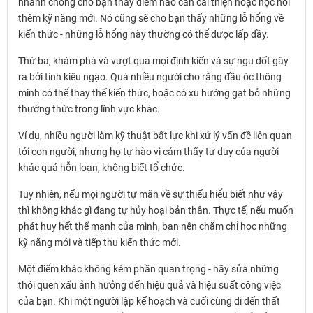
nhanh chóng cho bạn thấy điểm nào cần cải thiện hoặc học hỏi
thêm kỹ năng mới. Nó cũng sẽ cho bạn thấy những lỗ hổng về
kiến ​​thức - những lỗ hổng này thường có thể được lấp đầy.
Thứ ba, khám phá và vượt qua mọi định kiến ​​và sự ngu dốt gây
ra bởi tính kiêu ngạo. Quá nhiều người cho rằng đầu óc thông
minh có thể thay thế kiến thức, hoặc có xu hướng gạt bỏ những
thường thức trong lĩnh vực khác.
Ví dụ, nhiều người làm kỹ thuật bất lực khi xử lý vấn đề liên quan
tới con người, nhưng họ tự hào vì cảm thấy tư duy của người
khác quá hỗn loạn, không biết tổ chức.
Tuy nhiên, nếu mọi người tự mãn về sự thiếu hiểu biết như vậy
thì không khác gì đang tự hủy hoại bản thân. Thực tế, nếu muốn
phát huy hết thế mạnh của mình, bạn nên chăm chỉ học những
kỹ năng mới và tiếp thu kiến ​​thức mới.
Một điểm khác không kém phần quan trọng - hãy sửa những
thói quen xấu ảnh hưởng đến hiệu quả và hiệu suất công việc
của bạn. Khi một người lập kế hoạch và cuối cùng đi đến thất