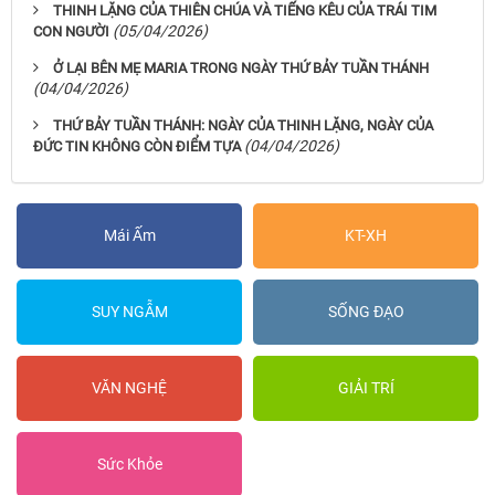
THINH LẶNG CỦA THIÊN CHÚA VÀ TIẾNG KÊU CỦA TRÁI TIM
(05/04/2026)
CON NGƯỜI
Ở LẠI BÊN MẸ MARIA TRONG NGÀY THỨ BẢY TUẦN THÁNH
(04/04/2026)
THỨ BẢY TUẦN THÁNH: NGÀY CỦA THINH LẶNG, NGÀY CỦA
(04/04/2026)
ĐỨC TIN KHÔNG CÒN ĐIỂM TỰA
Mái Ấm
KT-XH
SUY NGẪM
SỐNG ĐẠO
VĂN NGHỆ
GIẢI TRÍ
Sức Khỏe