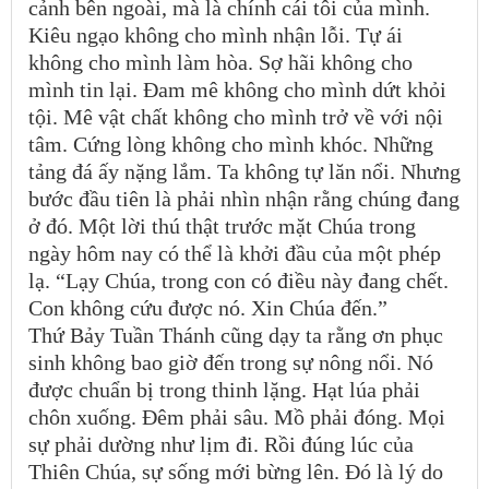
cảnh bên ngoài, mà là chính cái tôi của mình.
Kiêu ngạo không cho mình nhận lỗi. Tự ái
không cho mình làm hòa. Sợ hãi không cho
mình tin lại. Đam mê không cho mình dứt khỏi
tội. Mê vật chất không cho mình trở về với nội
tâm. Cứng lòng không cho mình khóc. Những
tảng đá ấy nặng lắm. Ta không tự lăn nổi. Nhưng
bước đầu tiên là phải nhìn nhận rằng chúng đang
ở đó. Một lời thú thật trước mặt Chúa trong
ngày hôm nay có thể là khởi đầu của một phép
lạ. “Lạy Chúa, trong con có điều này đang chết.
Con không cứu được nó. Xin Chúa đến.”
Thứ Bảy Tuần Thánh cũng dạy ta rằng ơn phục
sinh không bao giờ đến trong sự nông nổi. Nó
được chuẩn bị trong thinh lặng. Hạt lúa phải
chôn xuống. Đêm phải sâu. Mồ phải đóng. Mọi
sự phải dường như lịm đi. Rồi đúng lúc của
Thiên Chúa, sự sống mới bừng lên. Đó là lý do