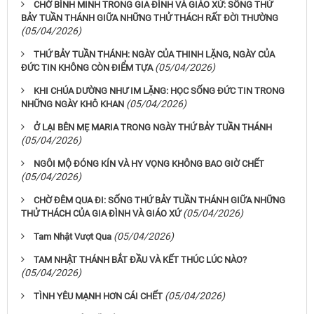
CHỜ BÌNH MINH TRONG GIA ĐÌNH VÀ GIÁO XỨ: SỐNG THỨ
BẢY TUẦN THÁNH GIỮA NHỮNG THỬ THÁCH RẤT ĐỜI THƯỜNG
(05/04/2026)
THỨ BẢY TUẦN THÁNH: NGÀY CỦA THINH LẶNG, NGÀY CỦA
(05/04/2026)
ĐỨC TIN KHÔNG CÒN ĐIỂM TỰA
KHI CHÚA DƯỜNG NHƯ IM LẶNG: HỌC SỐNG ĐỨC TIN TRONG
(05/04/2026)
NHỮNG NGÀY KHÔ KHAN
Ở LẠI BÊN MẸ MARIA TRONG NGÀY THỨ BẢY TUẦN THÁNH
(05/04/2026)
NGÔI MỘ ĐÓNG KÍN VÀ HY VỌNG KHÔNG BAO GIỜ CHẾT
(05/04/2026)
CHỜ ĐÊM QUA ĐI: SỐNG THỨ BẢY TUẦN THÁNH GIỮA NHỮNG
(05/04/2026)
THỬ THÁCH CỦA GIA ĐÌNH VÀ GIÁO XỨ
(05/04/2026)
Tam Nhật Vượt Qua
TAM NHẬT THÁNH BẮT ĐẦU VÀ KẾT THÚC LÚC NÀO?
(05/04/2026)
(05/04/2026)
TÌNH YÊU MẠNH HƠN CÁI CHẾT