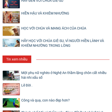
HÃY ĐẾN VỚI CHÚA GIÊ-SU
HIỀN HẬU VÀ KHIÊM NHƯỜNG
HỌC VỚI CHÚA VÀ MANG ÁCH CỦA CHÚA
HÃY HỌC VỚI CHÚA GIÊ-SU, VÌ NGƯỜI HIỀN LÀNH VÀ
KHIÊM NHƯỜNG TRONG LÒNG
Tin xem nhiều
Một phụ nữ nghèo ở Nghệ An thầm lặng chôn cất nhiều
hài nhi xấu số
Lẽ Đời .
Công và quạ, con nào đẹp hơn?