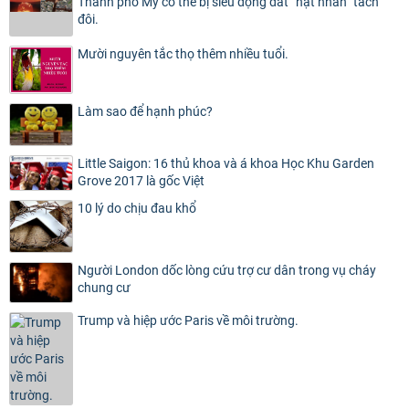
Thành phố Mỹ có thể bị siêu động đất “hạt nhân” tách
đôi.
Mười nguyên tắc thọ thêm nhiều tuổi.
Làm sao để hạnh phúc?
Little Saigon: 16 thủ khoa và á khoa Học Khu Garden
Grove 2017 là gốc Việt
10 lý do chịu đau khổ
Người London dốc lòng cứu trợ cư dân trong vụ cháy
chung cư
Trump và hiệp ước Paris về môi trường.