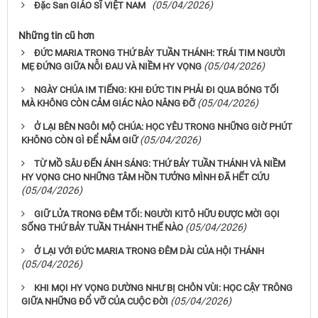
(05/04/2026)
Đặc San GIÁO SĨ VIỆT NAM
Những tin cũ hơn
ĐỨC MARIA TRONG THỨ BẢY TUẦN THÁNH: TRÁI TIM NGƯỜI
(05/04/2026)
MẸ ĐỨNG GIỮA NỖI ĐAU VÀ NIỀM HY VỌNG
NGÀY CHÚA IM TIẾNG: KHI ĐỨC TIN PHẢI ĐI QUA BÓNG TỐI
(05/04/2026)
MÀ KHÔNG CÒN CẢM GIÁC NÀO NÂNG ĐỠ
Ở LẠI BÊN NGÔI MỘ CHÚA: HỌC YÊU TRONG NHỮNG GIỜ PHÚT
(05/04/2026)
KHÔNG CÒN GÌ ĐỂ NẮM GIỮ
TỪ MỒ SÂU ĐẾN ÁNH SÁNG: THỨ BẢY TUẦN THÁNH VÀ NIỀM
HY VỌNG CHO NHỮNG TÂM HỒN TƯỞNG MÌNH ĐÃ HẾT CỨU
(05/04/2026)
GIỮ LỬA TRONG ĐÊM TỐI: NGƯỜI KITÔ HỮU ĐƯỢC MỜI GỌI
(05/04/2026)
SỐNG THỨ BẢY TUẦN THÁNH THẾ NÀO
Ở LẠI VỚI ĐỨC MARIA TRONG ĐÊM DÀI CỦA HỘI THÁNH
(05/04/2026)
KHI MỌI HY VỌNG DƯỜNG NHƯ BỊ CHÔN VÙI: HỌC CẬY TRÔNG
(05/04/2026)
GIỮA NHỮNG ĐỔ VỠ CỦA CUỘC ĐỜI