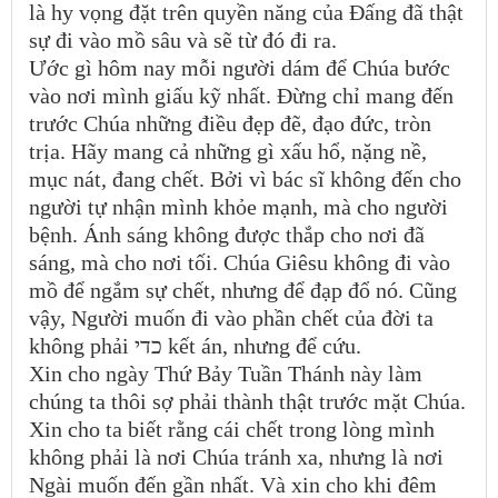
là hy vọng đặt trên quyền năng của Đấng đã thật
sự đi vào mồ sâu và sẽ từ đó đi ra.
Ước gì hôm nay mỗi người dám để Chúa bước
vào nơi mình giấu kỹ nhất. Đừng chỉ mang đến
trước Chúa những điều đẹp đẽ, đạo đức, tròn
trịa. Hãy mang cả những gì xấu hổ, nặng nề,
mục nát, đang chết. Bởi vì bác sĩ không đến cho
người tự nhận mình khỏe mạnh, mà cho người
bệnh. Ánh sáng không được thắp cho nơi đã
sáng, mà cho nơi tối. Chúa Giêsu không đi vào
mồ để ngắm sự chết, nhưng để đạp đổ nó. Cũng
vậy, Người muốn đi vào phần chết của đời ta
không phải כדי kết án, nhưng để cứu.
Xin cho ngày Thứ Bảy Tuần Thánh này làm
chúng ta thôi sợ phải thành thật trước mặt Chúa.
Xin cho ta biết rằng cái chết trong lòng mình
không phải là nơi Chúa tránh xa, nhưng là nơi
Ngài muốn đến gần nhất. Và xin cho khi đêm