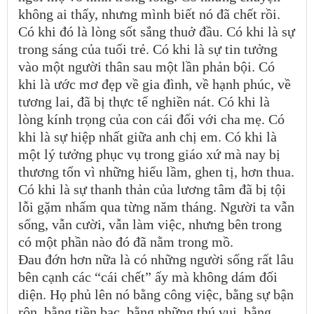
không ai thấy, nhưng mình biết nó đã chết rồi.
Có khi đó là lòng sốt sắng thuở đầu. Có khi là sự
trong sáng của tuổi trẻ. Có khi là sự tin tưởng
vào một người thân sau một lần phản bội. Có
khi là ước mơ đẹp về gia đình, về hạnh phúc, về
tương lai, đã bị thực tế nghiền nát. Có khi là
lòng kính trọng của con cái đối với cha mẹ. Có
khi là sự hiệp nhất giữa anh chị em. Có khi là
một lý tưởng phục vụ trong giáo xứ mà nay bị
thương tổn vì những hiểu lầm, ghen tị, hơn thua.
Có khi là sự thanh thản của lương tâm đã bị tội
lỗi gặm nhấm qua từng năm tháng. Người ta vẫn
sống, vẫn cười, vẫn làm việc, nhưng bên trong
có một phần nào đó đã nằm trong mồ.
Đau đớn hơn nữa là có những người sống rất lâu
bên cạnh các “cái chết” ấy mà không dám đối
diện. Họ phủ lên nó bằng công việc, bằng sự bận
rộn, bằng tiền bạc, bằng những thú vui, bằng