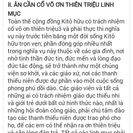
II. ÂN CẦN CỔ VÕ ƠN THIÊN TRIỆU LINH
MỤC
Toàn thể cộng đồng Kitô hữu có trách nhiệm
cổ võ ơn thiên triệu
3
và phài thực thi nghĩa
vụ này trước tiên bằng một đời sống Kitô
hữu trọn vẹn; phần đóng góp nhiều nhất
trong nghĩa vụ này thuộc về các gia đình, nơi
nhờ tinh thần đức tin, đức mến và lòng đạo
đức tác động, sẽ trở thành như một chủng
viện sơ khởi, và các giáo xứ, nơi các thanh
thiếu niên được dự phần vào một cuộc sống
phong phú dồi dào. Các giáo viên và tất cả
những ai có trách nhiệm giáo dục thiếu nhi
và giới trẻ dưới bất cứ hình thức nào, nhất là
những hội đoàn công giáo, phải chú tâm đào
tạo các thanh thiếu niên được trao phó cho
họ, để các em có thể nhận ra ơn thiên triệu
và sẵn lòng đáp trả. Tất cả các linh mục phải