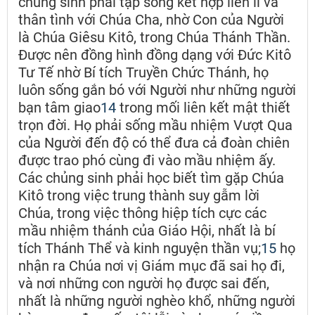
chủng sinh phải tập sống kết hợp liên lỉ và
thân tình với Chúa Cha, nhờ Con của Người
là Chúa Giêsu Kitô, trong Chúa Thánh Thần.
Được nên đồng hình đồng dạng với Đức Kitô
Tư Tế nhờ Bí tích Truyền Chức Thánh, họ
luôn sống gắn bó với Người như những người
bạn tâm giao
14
trong mối liên kết mật thiết
trọn đời. Họ phải sống mầu nhiệm Vượt Qua
của Người đến độ có thể đưa cả đoàn chiên
được trao phó cùng đi vào mầu nhiệm ấy.
Các chủng sinh phải học biết tìm gặp Chúa
Kitô trong việc trung thành suy gẫm lời
Chúa, trong việc thông hiệp tích cực các
mầu nhiệm thánh của Giáo Hội, nhất là bí
tích Thánh Thể và kinh nguyện thần vụ;
15
họ
nhận ra Chúa nơi vị Giám mục đã sai họ đi,
và nơi những con người họ được sai đến,
nhất là những người nghèo khổ, những người