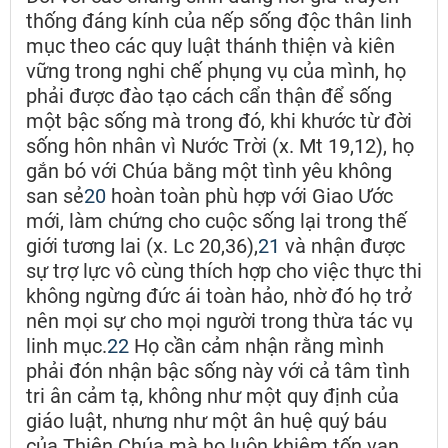
thống đáng kính của nếp sống độc thân linh
mục theo các quy luật thánh thiện và kiên
vững trong nghi chế phụng vụ của mình, họ
phải được đào tạo cách cẩn thận để sống
một bậc sống mà trong đó, khi khước từ đời
sống hôn nhân vì Nước Trời (x. Mt 19,12), họ
gắn bó với Chúa bằng một tình yêu không
san sẻ
20
hoàn toàn phù hợp với Giao Ước
mới, làm chứng cho cuộc sống lại trong thế
giới tương lai (x. Lc 20,36),
21
và nhận được
sự trợ lực vô cùng thích hợp cho việc thực thi
không ngừng đức ái toàn hảo, nhờ đó họ trở
nên mọi sự cho mọi người trong thừa tác vụ
linh mục.
22
Họ cần cảm nhận rằng mình
phải đón nhận bậc sống này với cả tâm tình
tri ân cảm tạ, không như một quy định của
giáo luật, nhưng như một ân huệ quý báu
của Thiên Chúa mà họ luôn khiêm tốn van