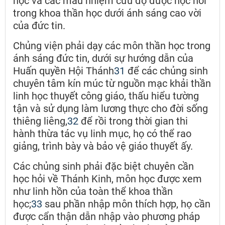
học và các mầu nhiệm cứu độ được học hỏi
trong khoa thần học dưới ánh sáng cao vời
của đức tin.
Chủng viện phải dạy các môn thần học trong
ánh sáng đức tin, dưới sự hướng dẫn của
Huấn quyền Hội Thánh
31
để các chủng sinh
chuyên tâm kín múc từ nguồn mạc khải thần
linh học thuyết công giáo, thấu hiểu tường
tận và sử dụng làm lương thực cho đời sống
thiêng liêng,
32
để rồi trong thời gian thi
hành thừa tác vụ linh mục, họ có thể rao
giảng, trình bày và bảo vệ giáo thuyết ấy.
Các chủng sinh phải đặc biệt chuyên cần
học hỏi về Thánh Kinh, môn học được xem
như linh hồn của toàn thể khoa thần
học;
33
sau phần nhập môn thích hợp, họ cần
được cẩn thận dẫn nhập vào phương pháp