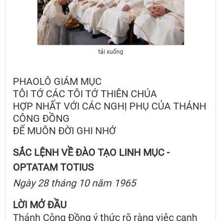
tải xuống
PHAOLÔ GIÁM MỤC
TÔI TỚ CÁC TÔI TỚ THIÊN CHÚA
HỢP NHẤT VỚI CÁC NGHỊ PHỤ CỦA THÁNH
CÔNG ĐỒNG
ĐỂ MUÔN ĐỜI GHI NHỚ
SẮC LỆNH VỀ ĐÀO TẠO LINH MỤC -
OPTATAM TOTIUS
Ngày 28 tháng 10 năm 1965
LỜI MỞ ĐẦU
Thánh Công Đồng ý thức rõ ràng việc canh