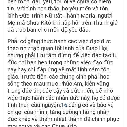
hèn mọn, đau yếu, tội lỗi và chưa có niềm
tin. Với tình con thảo, họ yêu mến và tôn
kính Đức Trinh Nữ Rất Thánh Maria, người
Mẹ mà Chúa Kitô khi hấp hối trên Thánh giá
đã trao ban cho môn đệ yêu dấu.
Phải cố gắng thực hành các việc đạo đức
theo như tập quán tốt lành của Giáo Hội,
nhưng phải lưu tâm đừng để việc đào tạo tu
đức chỉ hạn hẹp trong những việc đạo đức
này hay chỉ đáp ứng về mặt tình cảm tôn
giáo. Trước tiên, các chủng sinh phải học
sống theo mẫu mực Phúc Âm, kiên vững
trong đức tin, đức cậy và đức mến, để nhờ
việc thực hành các nhân đức này, họ có được
tinh thần cầu nguyện,
16
củng cố và bảo vệ
ơn gọi của mình, tăng cường những nhân
đức khác và thêm nhiệt thành để chinh phục
mọi người về cho Chúa Kitô.