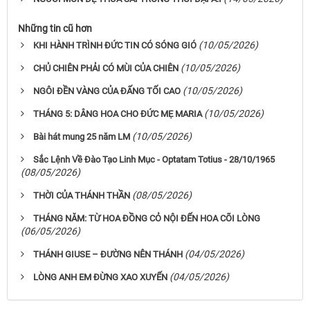
Những tin cũ hơn
(10/05/2026)
KHI HÀNH TRÌNH ĐỨC TIN CÓ SÓNG GIÓ
(10/05/2026)
CHỦ CHIÊN PHẢI CÓ MÙI CỦA CHIÊN
(10/05/2026)
NGÔI ĐỀN VÀNG CỦA ĐẤNG TỐI CAO
(10/05/2026)
THÁNG 5: DÂNG HOA CHO ĐỨC MẸ MARIA
(10/05/2026)
Bài hát mung 25 năm LM
Sắc Lệnh Về Đào Tạo Linh Mục - Optatam Totius - 28/10/1965
(08/05/2026)
(08/05/2026)
THỜI CỦA THÁNH THẦN
THÁNG NĂM: TỪ HOA ĐỒNG CỎ NỘI ĐẾN HOA CÕI LÒNG
(06/05/2026)
(04/05/2026)
THÁNH GIUSE – ĐƯỜNG NÊN THÁNH
(04/05/2026)
LÒNG ANH EM ĐỪNG XAO XUYẾN