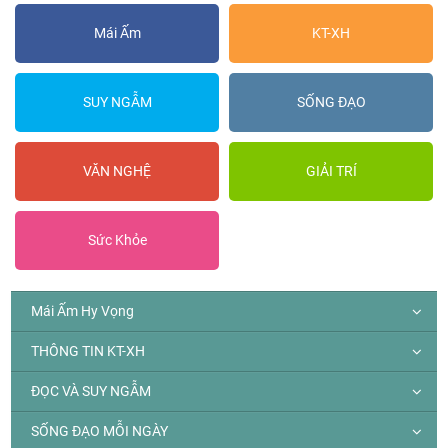
Mái Ấm
KT-XH
SUY NGẪM
SỐNG ĐẠO
VĂN NGHỆ
GIẢI TRÍ
Sức Khỏe
Mái Ấm Hy Vọng
THÔNG TIN KT-XH
ĐỌC VÀ SUY NGẪM
SỐNG ĐẠO MỖI NGÀY