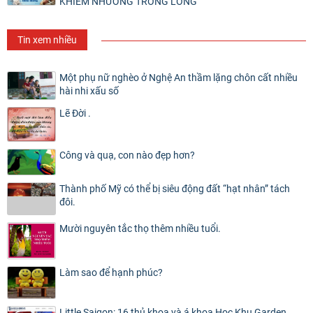
KHIÊM NHƯỜNG TRONG LÒNG
Tin xem nhiều
Một phụ nữ nghèo ở Nghệ An thầm lặng chôn cất nhiều
hài nhi xấu số
Lẽ Đời .
Công và quạ, con nào đẹp hơn?
Thành phố Mỹ có thể bị siêu động đất “hạt nhân” tách
đôi.
Mười nguyên tắc thọ thêm nhiều tuổi.
Làm sao để hạnh phúc?
Little Saigon: 16 thủ khoa và á khoa Học Khu Garden