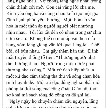
lắng nghe nhau. Vợ chồng lắng nghe nhau trong
chân thành cởi mở. Con cái vâng lời cha mẹ.
Kính yêu ông bà và cùng nhau kiến tạo một gia
đình hạnh phúc yêu thương. Một thôn ấp văn
hóa là một thôn ấp người người biết nhường
nhịn nhau. Tối lửa tắt đèn có nhau trong sự chia
cơm sẻ áo. Không thể có một ấp văn hóa nếu
hàng xóm láng giềng vẫn lời qua tiếng lại. Chê
bôi, dè bửu nhau. Chỉ gây thêm hận thù. Đánh
mất truyền thống tổ tiên.
“
Thương người như
thể thương thân. Người trong một nước phải
thương nhau cùng.
”
Một xứ đạo hiệp nhất là
một xứ đạo cảm thông tha thứ và sống chan hòa
tình huynh đệ. Một xứ đạo đúng nghĩa phải mô
phỏng lại lối sống của cộng đoàn Giáo hội thời
sơ khai mà sách tông đồ công vụ đã ghi lại.
“
Ngày ngày họ chuyên chăm cầu nguyện, lắng
nghe lời các tông đồ giảng dạy và gom góp của