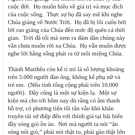
cuộc đời. Họ muốn hiểu về giá trị và mục đích
của cuộc sống. Thực sự họ đã say mê khi nghe
Chúa giảng về Nước Trời. Họ đã bị lôi cuốn bởi
lời rao giảng của Chúa đến mức độ quên cả thời
gian. Trời đã tối mà xem ra đám dân chúng này
vẫn chưa muốn rời xa Chúa. Họ vẫn muốn được
nghe lời hằng sống phát ra từ môi miệng Chúa.
Thánh Matthêu còn kể tỉ mỉ là số lượng khoảng
trên 5.000 người đàn ông, không kể phụ nữ và
trẻ em. (Nếu tính tổng cộng phải trên 10.000
người). Đây cũng là một sự kiện lạ. Một sự
kiện mà cho tới hôm nay dù rằng có âm thanh
hỗ trợ, có phương tiện tối tân vẫn khó khăn
truyền tải sứ điệp đến với thỉnh giả tại bãi biển
đầy sóng gió ồn ào. Nơi mà người ta nói
“
ăn
sóng nói gió,
”
phải nói thật to, phải gào thật lớn