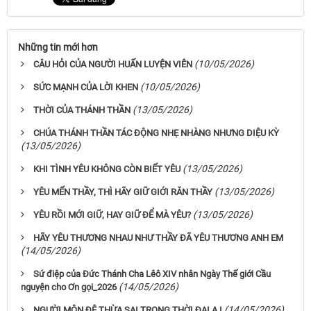
Những tin mới hơn
(10/05/2026)
CÂU HỎI CỦA NGƯỜI HUẤN LUYỆN VIÊN
(10/05/2026)
SỨC MẠNH CỦA LỜI KHEN
(13/05/2026)
THỜI CỦA THÁNH THẦN
CHÚA THÁNH THẦN TÁC ĐỘNG NHẸ NHÀNG NHƯNG DIỆU KỲ
(13/05/2026)
(13/05/2026)
KHI TÌNH YÊU KHÔNG CÒN BIẾT YÊU
(13/05/2026)
YÊU MẾN THẦY, THÌ HÃY GIỮ GIỚI RĂN THẦY
(13/05/2026)
YÊU RỒI MỚI GIỮ, HAY GIỮ ĐỂ MÀ YÊU?
HÃY YÊU THƯƠNG NHAU NHƯ THẦY ĐÃ YÊU THƯƠNG ANH EM
(14/05/2026)
Sứ điệp của Đức Thánh Cha Lêô XIV nhân Ngày Thế giới Cầu
(14/05/2026)
nguyện cho Ơn gọi_2026
(14/05/2026)
NGƯỜI MÔN ĐỆ THỪA SAI TRONG THỜI ĐẠI A.I