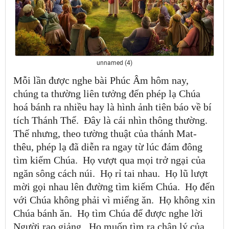
unnamed (4)
Mỗi lần được nghe bài Phúc Âm hôm nay,
chúng ta thường liên tưởng đến phép lạ Chúa
hoá bánh ra nhiều hay là hình ảnh tiên báo về bí
tích Thánh Thể. Đây là cái nhìn thông thường.
Thế nhưng, theo tường thuật của thánh Mat-
thêu, phép lạ đã diễn ra ngay từ lúc đám đông
tìm kiếm Chúa. Họ vượt qua mọi trở ngại của
ngăn sông cách núi. Họ rỉ tai nhau. Họ lũ lượt
mời gọi nhau lên đường tìm kiếm Chúa. Họ đến
với Chúa không phải vì miếng ăn. Họ không xin
Chúa bánh ăn. Họ tìm Chúa để được nghe lời
Người rao giảng. Họ muốn tìm ra chân lý của