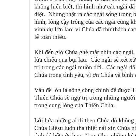
không hiểu biết, thì hình như các ngài đã 
diệt. Nhưng thật ra các ngài sống trong 
hình, lòng cậy trông của các ngài cũng k
vinh dự lớn lao: vì Chúa đã thử thách cá
lễ toàn thiêu.
Khi đến giờ Chúa ghé mắt nhìn các ngài, 
lửa chiếu qua bụi lau. Các ngài sẽ xét xử
trị trong các ngài muôn đời. Các ngài đã 
Chúa trong tình yêu, vì ơn Chúa và bình
Vấn đề lớn là sống công chính để được 
Thiên Chúa sẽ ngự trị trong những người
trong cung lòng của Thiên Chúa.
Lời hứa những ai đi theo Chúa đó không p
Chúa Giêsu luôn tha thiết nài xin Chúa 
tình đó hết sức hay:
“Lạy Cha, những kẻ 