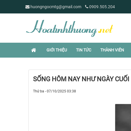
huongngocmtg@gmail.com
0909.505.204
GIỚI THIỆU
TIN TỨC
THÀNH VIÊN
SỐNG HÔM NAY NHƯ NGÀY CUỐI 
Thứ ba - 07/10/2025 03:38