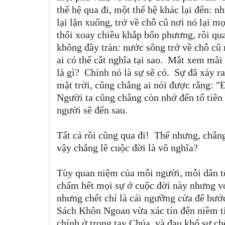
thế hệ qua đi, một thế hệ khác lại đến: 
lại lặn xuống, trở về chỗ cũ nơi nó lại 
thổi xoay chiều khắp bốn phương, rồi qu
không đầy tràn: nước sông trở về chỗ cũ 
ai có thể cắt nghĩa tại sao. Mắt xem mã
là gì? Chính nó là sự sẽ có. Sự đã xảy r
mặt trời, cũng chẳng ai nói được rằng: "
Người ta cũng chẳng còn nhớ đến tổ tiê
người sẽ đến sau.
Tất cả rồi cũng qua đi!
Thế nhưng, chẳng 
vậy chẳng lẽ cuộc đời là vô nghĩa?
Tùy quan niệm của mỗi người, mỗi dân tộ
chấm hết mọi sự ở cuộc đời này nhưng với
nhưng chết chỉ là cái ngưỡng cửa để bướ
Sách Khôn Ngoan vừa xác tín đến niềm t
chính ở trong tay Chúa, và đau khổ sự c