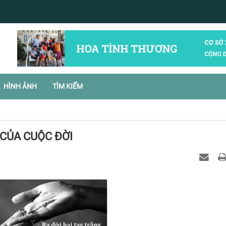
HÌNH ẢNH
TÌM KIẾM
CỦA CUỘC ĐỜI