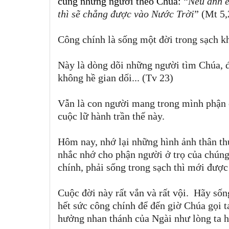
cũng những người theo Chúa:
“
Nếu anh e
thì sẽ chẳng được vào Nước Trời
” (Mt 5,
Công chính là sống một đời trong sạch k
Này là dòng dõi những người tìm Chúa, 
không hề gian dối... (Tv 23)
Vẫn là con người mang trong mình phận c
cuộc lữ hành trần thế này.
Hôm nay, nhớ lại những hình ảnh thân t
nhắc nhớ cho phận người ở trọ của chúng
chính, phải sống trong sạch thì mới đượ
Cuộc đời này rất vắn và rất vội.
Hãy sống
hết sức công chính để đến giờ Chúa gọi 
hưởng nhan thánh của Ngài như lòng ta 