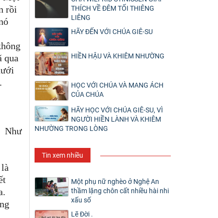
n rồi
THÍCH VỀ ĐÊM TỐI THIÊNG
LIÊNG
 nó
HÃY ĐẾN VỚI CHÚA GIÊ-SU
 không
HIỀN HẬU VÀ KHIÊM NHƯỜNG
ã qua
dưới
a.
HỌC VỚI CHÚA VÀ MANG ÁCH
CỦA CHÚA
HÃY HỌC VỚI CHÚA GIÊ-SU, VÌ
NGƯỜI HIỀN LÀNH VÀ KHIÊM
NHƯỜNG TRONG LÒNG
Như
Tin xem nhiều
 là
ết
Một phụ nữ nghèo ở Nghệ An
a.
thầm lặng chôn cất nhiều hài nhi
xấu số
ông
Lẽ Đời .