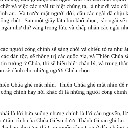
chết và việc các ngài từ biệt chúng ta, là như đi vào cõi
bình an. Và trước mặt người đời, dầu các ngài đã chịu 
hông chết. Sau một giây lát chịu khổ nhục, các ngài sẽ
c ngài như thử vàng trong lửa, và chấp nhận các ngài nh
các người công chính sẽ sáng chói và chiếu tỏ ra như á
 các dân tộc, sẽ thống trị các quốc gia, và Thiên Chúa 
tin tưởng ở Chúa, thì sẽ hiểu biết chân lý, và trung thà
 an sẽ dành cho những người Chúa chọn.
Thiên Chúa ghé mắt nhìn.
Thiên Chúa ghé mắt nhìn để r
 công chính hay nói khác đi là những người công chính
hải là lời hứa suông nhưng chính là lời cầu nguyện, l
như tâm tình của Chúa Giêsu được Thánh Gioan ghi lại.
Cha ban cho Con thì Con muốn rằng Con ở đâu chúng 