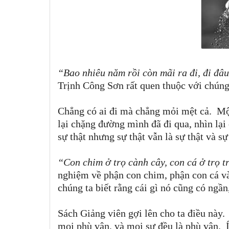
“
Bao nhiêu năm rồi còn mãi ra đi, đi đâ
Trịnh Công Sơn rất quen thuộc với chúng
Chẳng có ai đi mà chẳng mỏi mệt cả.
Mộ
lại chặng đường mình đã đi qua, nhìn lại
sự thật nhưng sự thật vẫn là sự thật và s
“
Con chim ở trọ cành cây, con cá ở trọ tr
nghiệm về phận con chim, phận con cá và
chúng ta biết rằng cái gì nó cũng có ngần
Sách Giảng viên gợi lên cho ta điều này
.
mọi phù vân, và mọi sự đều là phù vân. 