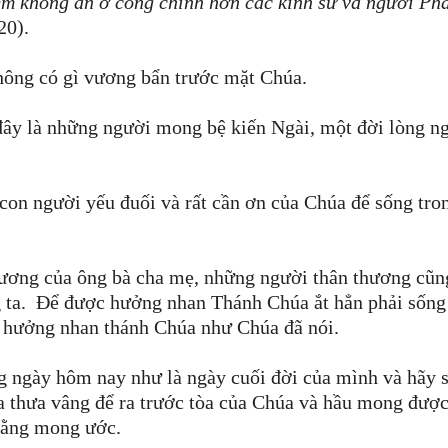
m không ăn ở công chính hơn các kinh sư và người Ph
20).
hông có gì vương bẩn trước mặt Chúa.
đây là những người mong bệ kiến Ngài, một đời lòng n
on người yếu đuối và rất cần ơn của Chúa để sống tro
hương của ông bà cha mẹ, những người thân thương cũn
 ta.
Để được hưởng nhan Thánh Chúa ắt hẳn phải sống
c hưởng nhan thánh Chúa như Chúa đã nói.
 ngày hôm nay như là ngày cuối đời của mình và hãy 
ta thưa vâng để ra trước tòa của Chúa và hầu mong đượ
hằng mong ước.