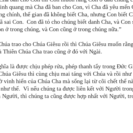
inh quang mà Cha đã ban cho Con, vì Cha đã yêu mến
ng chính, thế gian đã không biết Cha, nhưng Con biết C
ã sai Con. Con đã tỏ cho chúng biết danh Cha, và Con 
on ở trong chúng, và Con cũng ở trong chúng nữa.”
úa trao cho Chúa Giêsu rồi thì Chúa Giêsu muốn rằng
 Thiên Chúa Cha trao cũng ở đó với Ngài.
ĩa là được chịu phép rửa, phép thanh tẩy trong Đức G
 Chúa Giêsu thì cùng chịu mai táng với Chúa và rồi như 
 vinh hiển của Chúa Cha mà sống lại từ cõi chết thế nà
 như thế. Vì nếu chúng ta được liên kết với Người tron
a Người, thì chúng ta cũng được hợp nhất với Người, t