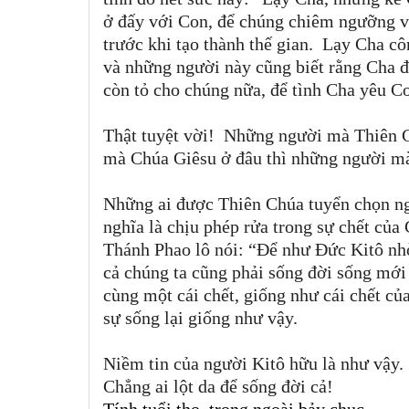
ở đấy với Con, để chúng chiêm ngưỡng v
trước khi tạo thành thế gian. Lạy Cha cô
và những người này cũng biết rằng Cha đ
còn tỏ cho chúng nữa, để tình Cha yêu C
Thật tuyệt vời!
Những người mà Thiên Ch
mà Chúa Giêsu ở đâu thì những người mà
Những ai được Thiên Chúa tuyển chọn ngh
nghĩa là chịu phép rửa trong sự chết của
Thánh Phao lô nói:
“
Đ
ể như Đức Kitô nhờ
cả chúng ta cũng phải sống đời sống mới
cùng một cái chết, giống như cái chết củ
sự sống lại giống như vậy.
Niềm tin của người Kitô hữu là như vậy.
Chẳng ai lột da để sống đời cả!
Tính tuổi thọ, trong ngoài bảy chục,