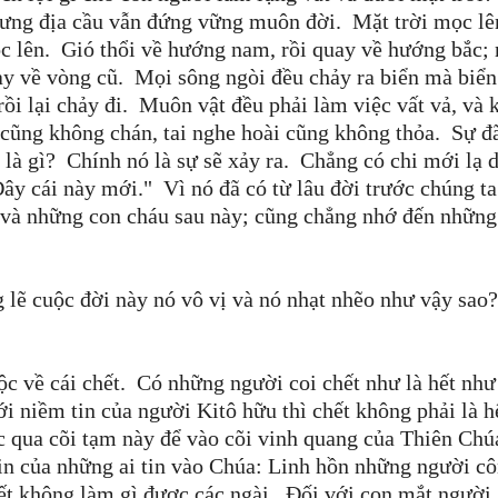
nhưng địa cầu vẫn đứng vững muôn đời. Mặt trời mọc lê
mọc lên. Gió thổi về hướng nam, rồi quay về hướng bắc;
ay về vòng cũ. Mọi sông ngòi đều chảy ra biển mà biển
rồi lại chảy đi. Muôn vật đều phải làm việc vất vả, và
i cũng không chán, tai nghe hoài cũng không thỏa. Sự đ
a là gì? Chính nó là sự sẽ xảy ra. Chẳng có chi mới lạ 
Ðây cái này mới." Vì nó đã có từ lâu đời trước chúng t
n và những con cháu sau này; cũng chẳng nhớ đến những
lẽ cuộc đời này nó vô vị và nó nhạt nhẽo như vậy sao?
c về cái chết. Có những người coi chết như là hết như
 niềm tin của người Kitô hữu thì chết không phải là h
c qua cõi tạm này để vào cõi vinh quang của Thiên Chú
in của những ai tin vào Chúa: Linh hồn những người c
hết không làm gì được các ngài. Đối với con mắt người