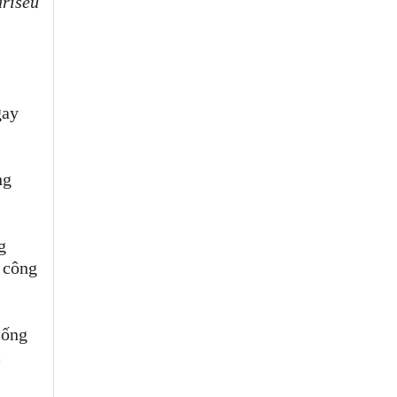
arisêu
gay
ng
g
 công
sống
c