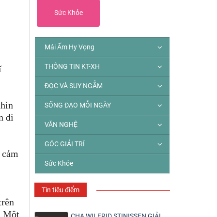
Sức Khỏe
Mái Ấm Hy Vọng
THÔNG TIN KT-XH
ĩ
ĐỌC VÀ SUY NGẪM
nhìn
SỐNG ĐẠO MỖI NGÀY
n đi
VĂN NGHỆ
GÓC GIẢI TRÍ
 cảm
Sức Khỏe
Tin tiêu điểm
trên
? Một
CHA WILFRID STINISSEN GIẢI