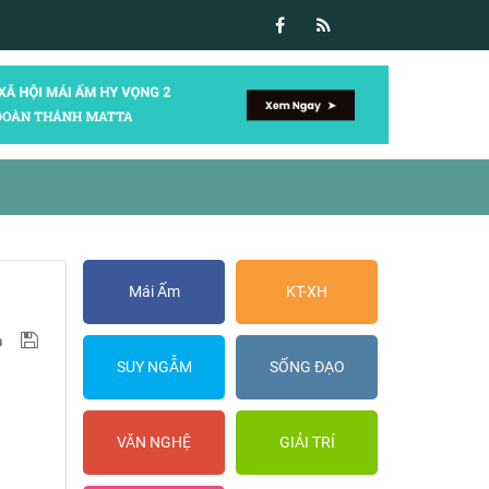
Mái Ấm
KT-XH
SUY NGẪM
SỐNG ĐẠO
VĂN NGHỆ
GIẢI TRÍ