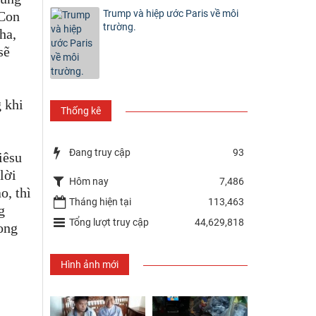
Trump và hiệp ước Paris về môi
 Con
trường.
ha,
sẽ
 khi
Thống kê
Đang truy cập
93
iêsu
lời
Hôm nay
7,486
o, thì
Tháng hiện tại
113,463
g
Tổng lượt truy cập
44,629,818
rong
Hình ảnh mới