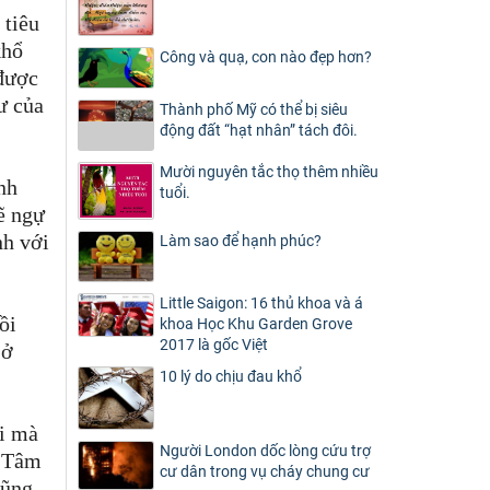
 tiêu
khổ
Công và quạ, con nào đẹp hơn?
 được
ư của
Thành phố Mỹ có thể bị siêu
động đất “hạt nhân” tách đôi.
Mười nguyên tắc thọ thêm nhiều
nh
tuổi.
sẽ ngự
nh với
Làm sao để hạnh phúc?
Little Saigon: 16 thủ khoa và á
ồi
khoa Học Khu Garden Grove
2017 là gốc Việt
 ở
10 lý do chịu đau khổ
ời mà
Người London dốc lòng cứu trợ
Tâm
cư dân trong vụ cháy chung cư
cũng