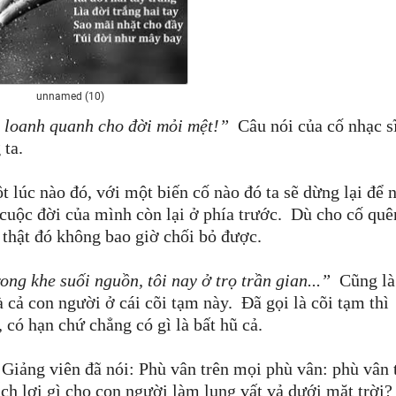
unnamed (10)
u loanh quanh cho đời mỏi mệt!
”
Câu nói của cố nhạc s
 ta.
t lúc nào đó, với một biến cố nào đó ta sẽ dừng lại để 
 cuộc đời của mình còn lại ở phía trước.
Dù cho cố quê
ự thật đó không bao giờ chối bỏ được.
ong khe suối nguồn, tôi nay ở trọ trần gian...
”
Cũng là
 cả con người ở cái cõi tạm này.
Đã gọi là cõi tạm thì
, có hạn chứ chẳng có gì là bất hũ cả.
 Giảng viên đã nói: Phù vân trên mọi phù vân: phù vân 
Ích lợi gì cho con người làm lụng vất vả dưới mặt trời