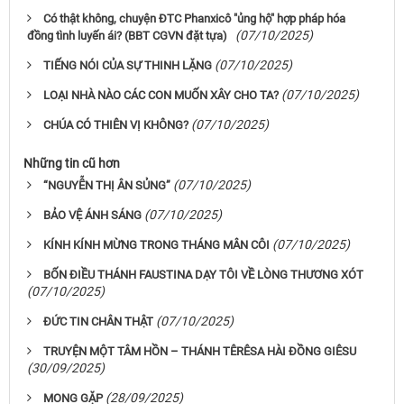
Có thật không, chuyện ĐTC Phanxicô "ủng hộ" hợp pháp hóa
(07/10/2025)
đồng tình luyến ái? (BBT CGVN đặt tựa)
(07/10/2025)
TIẾNG NÓI CỦA SỰ THINH LẶNG
(07/10/2025)
LOẠI NHÀ NÀO CÁC CON MUỐN XÂY CHO TA?
(07/10/2025)
CHÚA CÓ THIÊN VỊ KHÔNG?
Những tin cũ hơn
(07/10/2025)
“NGUYỄN THỊ ÂN SỦNG”
(07/10/2025)
BẢO VỆ ÁNH SÁNG
(07/10/2025)
KÍNH KÍNH MỪNG TRONG THÁNG MÂN CÔI
BỐN ĐIỀU THÁNH FAUSTINA DẠY TÔI VỀ LÒNG THƯƠNG XÓT
(07/10/2025)
(07/10/2025)
ĐỨC TIN CHÂN THẬT
TRUYỆN MỘT TÂM HỒN – THÁNH TÊRÊSA HÀI ĐỒNG GIÊSU
(30/09/2025)
(28/09/2025)
MONG GẶP