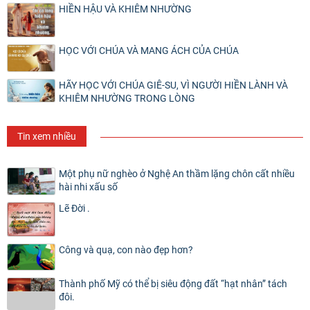
HIỀN HẬU VÀ KHIÊM NHƯỜNG
HỌC VỚI CHÚA VÀ MANG ÁCH CỦA CHÚA
HÃY HỌC VỚI CHÚA GIÊ-SU, VÌ NGƯỜI HIỀN LÀNH VÀ
KHIÊM NHƯỜNG TRONG LÒNG
Tin xem nhiều
Một phụ nữ nghèo ở Nghệ An thầm lặng chôn cất nhiều
hài nhi xấu số
Lẽ Đời .
Công và quạ, con nào đẹp hơn?
Thành phố Mỹ có thể bị siêu động đất “hạt nhân” tách
đôi.