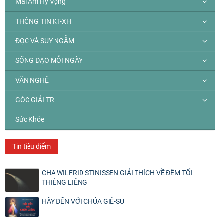
Mái Ấm Hy Vọng
THÔNG TIN KT-XH
ĐỌC VÀ SUY NGẪM
SỐNG ĐẠO MỖI NGÀY
VĂN NGHỆ
GÓC GIẢI TRÍ
Sức Khỏe
Tin tiêu điểm
CHA WILFRID STINISSEN GIẢI THÍCH VỀ ĐÊM TỐI
THIÊNG LIÊNG
HÃY ĐẾN VỚI CHÚA GIÊ-SU