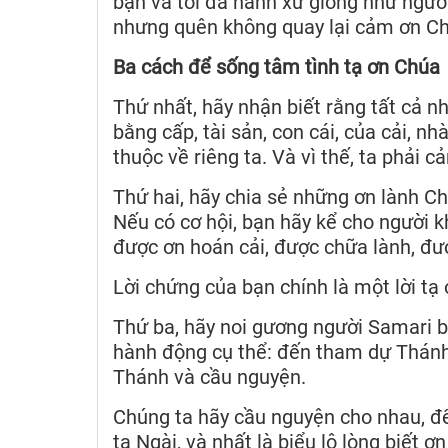
bạn và tôi đã hành xử giống như ngườ
nhưng quên không quay lại cảm ơn C
Ba cách để sống tâm tình tạ ơn Chúa
Thứ nhất, hãy nhận biết rằng tất cả nh
bằng cấp, tài sản, con cái, của cải, n
thuộc về riêng ta. Và vì thế, ta phải 
Thứ hai, hãy chia sẻ những ơn lành Ch
Nếu có cơ hội, bạn hãy kể cho người 
được ơn hoán cải, được chữa lành, đ
Lời chứng của bạn chính là một lời tạ
Thứ ba, hãy noi gương người Samari bi
hành động cụ thể: đến tham dự Thánh 
Thánh và cầu nguyện.
Chúng ta hãy cầu nguyện cho nhau, đ
tạ Ngài, và nhất là biểu lộ lòng biết