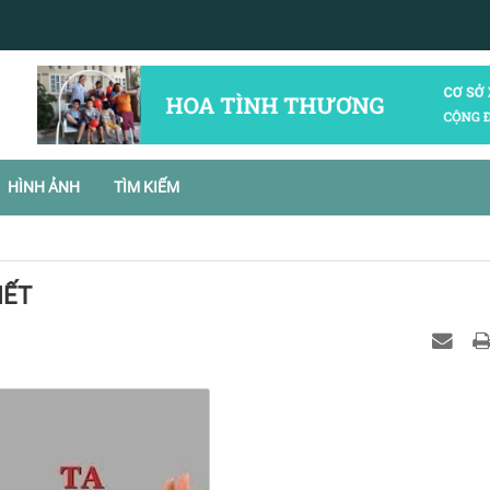
HÌNH ẢNH
TÌM KIẾM
IẾT