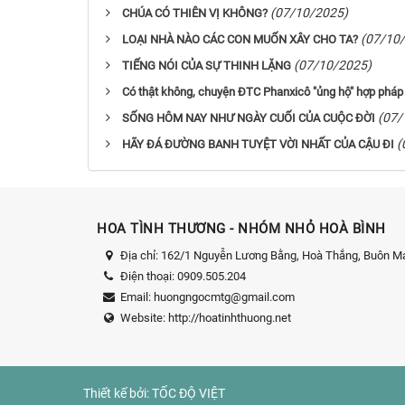
(07/10/2025)
CHÚA CÓ THIÊN VỊ KHÔNG?
(07/10
LOẠI NHÀ NÀO CÁC CON MUỐN XÂY CHO TA?
(07/10/2025)
TIẾNG NÓI CỦA SỰ THINH LẶNG
Có thật không, chuyện ĐTC Phanxicô "ủng hộ" hợp pháp
(07/
SỐNG HÔM NAY NHƯ NGÀY CUỐI CỦA CUỘC ĐỜI
(
HÃY ĐÁ ĐƯỜNG BANH TUYỆT VỜI NHẤT CỦA CẬU ĐI
HOA TÌNH THƯƠNG - NHÓM NHỎ HOÀ BÌNH
Địa chỉ:
162/1 Nguyễn Lương Bằng, Hoà Thắng, Buôn Ma
Điện thoại:
0909.505.204
Email:
huongngocmtg@gmail.com
Website:
http://hoatinhthuong.net
Thiết kế bởi:
TỐC ĐỘ VIỆT