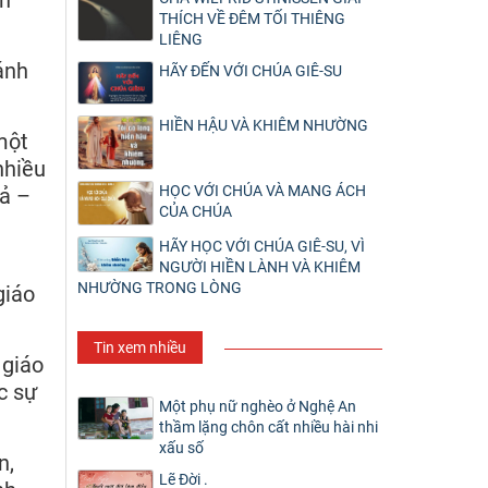
an
THÍCH VỀ ĐÊM TỐI THIÊNG
LIÊNG
ánh
HÃY ĐẾN VỚI CHÚA GIÊ-SU
HIỀN HẬU VÀ KHIÊM NHƯỜNG
một
nhiều
HỌC VỚI CHÚA VÀ MANG ÁCH
dả –
CỦA CHÚA
HÃY HỌC VỚI CHÚA GIÊ-SU, VÌ
NGƯỜI HIỀN LÀNH VÀ KHIÊM
NHƯỜNG TRONG LÒNG
giáo
Tin xem nhiều
 giáo
c sự
Một phụ nữ nghèo ở Nghệ An
thầm lặng chôn cất nhiều hài nhi
xấu số
n,
Lẽ Đời .