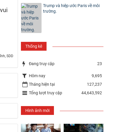
Trump và hiệp ước Paris về môi
vui
trường.
Thống kê
ĩnh, SDD
Đang truy cập
23
Hôm nay
9,695
Tháng hiện tại
127,237
Tổng lượt truy cập
44,643,592
Hình ảnh mới