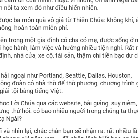
ời cảm ơn của mình. Hoặc vì những ơn lành Ngài b
n nỗi ta xem đó như điều hiển nhiên.
được ba món quà vô giá từ Thiên Chúa: không khí, 
ông, hoàn toàn miễn phí.
 lên trong một gia đình có cha có mẹ, được sống ở 
i học hành, làm việc và hưởng nhiều tiện nghi. Rất 
ịnh, nhà cửa, xe cộ, tài sản, thậm chí tiền bạc dư 
hải ngoại như Portland, Seattle, Dallas, Houston,
ộng đoàn có nhà thờ để thờ phượng, chương trình 
iải tội bằng tiếng Việt.
ọc Lời Chúa qua các website, bài giảng, suy niệm,
ưng thử hỏi: có bao nhiêu người trong chúng ta thự
tạ Ngài?
và nhìn lại, chắc chắn bạn sẽ nhận ra: rất nhiều lầ