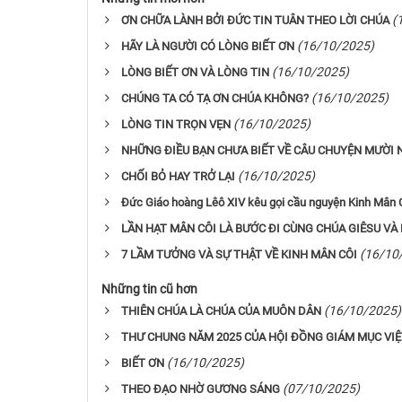
(
ƠN CHỮA LÀNH BỞI ĐỨC TIN TUÂN THEO LỜI CHÚA
(16/10/2025)
HÃY LÀ NGƯỜI CÓ LÒNG BIẾT ƠN
(16/10/2025)
LÒNG BIẾT ƠN VÀ LÒNG TIN
(16/10/2025)
CHÚNG TA CÓ TẠ ƠN CHÚA KHÔNG?
(16/10/2025)
LÒNG TIN TRỌN VẸN
NHỮNG ĐIỀU BẠN CHƯA BIẾT VỀ CÂU CHUYỆN MƯỜI 
(16/10/2025)
CHỐI BỎ HAY TRỞ LẠI
Đức Giáo hoàng Lêô XIV kêu gọi cầu nguyện Kinh Mân C
LẦN HẠT MÂN CÔI LÀ BƯỚC ĐI CÙNG CHÚA GIÊSU VÀ
(16/10
7 LẦM TƯỞNG VÀ SỰ THẬT VỀ KINH MÂN CÔI
Những tin cũ hơn
(16/10/2025)
THIÊN CHÚA LÀ CHÚA CỦA MUÔN DÂN
THƯ CHUNG NĂM 2025 CỦA HỘI ĐỒNG GIÁM MỤC VI
(16/10/2025)
BIẾT ƠN
(07/10/2025)
THEO ĐẠO NHỜ GƯƠNG SÁNG