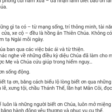
i phong cùi năm xưa – đã nhận lãnh biết bao ơn là
húa.
ững gì ta có – từ mạng sống, trí thông minh, tài nă
hà cửa, xe cộ – đều là hồng ân Thiên Chúa. Không có
cảm tạ Ngài mỗi ngày.
úa ban qua các việc bác ái và từ thiện.
khác nghe về những điều kỳ diệu Chúa đã làm cho 
ược Mẹ và Chúa cứu giúp trong hiểm nguy…
 ơn sống động.
ết tạ ơn, bằng cách biểu lộ lòng biết ơn qua những
lễ, xưng tội, chầu Thánh Thể, lần hạt Mân Côi, đọc
ể luôn là những người biết ơn Chúa, luôn mở miện
 ơn bằng hành động yêu thương và phục vụ cụ thể.