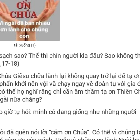
tải xuống (1)
ạch sao? Thế thì chín người kia đâu? Sao không t
7,17-18)
úa Giêsu chữa lành lại không quay trở lại để tạ ơ
phấn khởi nên vội vã chạy ngay về đoàn tụ với gia 
có thể họ nghĩ rằng chỉ cần âm thầm tạ ơn Thiên C
Ngài nữa chăng?
o giờ tự hỏi: mình có đang giống như những người
 tôi đã quên nói lời “cám ơn Chúa”. Có thể vì chúng 