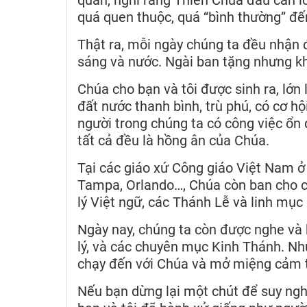
quan, nghĩ rằng Thiên Chúa đâu cần l
quá quen thuộc, quá “bình thường” đế
Thật ra, mỗi ngày chúng ta đều nhận 
sáng và nước. Ngài ban tặng nhưng kh
Chúa cho bạn và tôi được sinh ra, lớn
đất nước thanh bình, trù phú, có cơ hộ
người trong chúng ta có công việc ổn đ
tất cả đều là hồng ân của Chúa.
Tại các giáo xứ Công giáo Việt Nam ở 
Tampa, Orlando…, Chúa còn ban cho c
lý Việt ngữ, các Thánh Lễ và linh mục g
Ngày nay, chúng ta còn được nghe và h
lý, và các chuyên mục Kinh Thánh. Nh
chạy đến với Chúa và mở miệng cảm 
Nếu bạn dừng lại một chút để suy nghĩ 