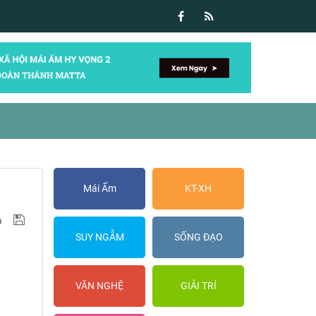
Mái Ấm
KT-XH
SUY NGẪM
SỐNG ĐẠO
VĂN NGHỆ
GIẢI TRÍ