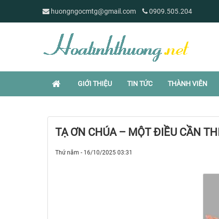
huongngocmtg@gmail.com
0909.505.204
GIỚI THIỆU
TIN TỨC
THÀNH VIÊN
TẠ ƠN CHÚA – MỘT ĐIỀU CẦN TH
Thứ năm - 16/10/2025 03:31