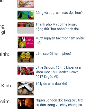
nh,
Công và quạ, con nào đẹp hơn?
Thành phố Mỹ có thể bị siêu
ng,
động đất “hạt nhân” tách đôi.
 gì
Mười nguyên tắc thọ thêm nhiều
tuổi.
mình:
Làm sao để hạnh phúc?
Little Saigon: 16 thủ khoa và á
khoa Học Khu Garden Grove
2017 là gốc Việt
10 lý do chịu đau khổ
 Kinh
Người London dốc lòng cứu trợ
g cảm
cư dân trong vụ cháy chung cư