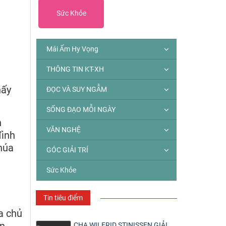
Sức Khỏe
Mái Ấm Hy Vọng
THÔNG TIN KT-XH
hấy
ĐỌC VÀ SUY NGẪM
SỐNG ĐẠO MỖI NGÀY
n
VĂN NGHỆ
đình
húa
GÓC GIẢI TRÍ
Sức Khỏe
Tin tiêu điểm
ta chủ
CHA WILFRID STINISSEN GIẢI