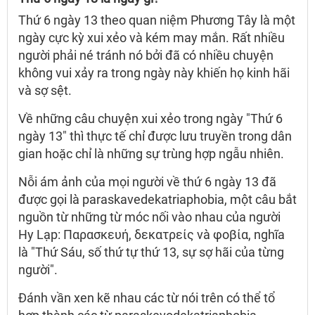
Thứ 6 ngày 13 theo quan niệm Phương Tây là một
ngày cực kỳ xui xẻo và kém may mắn. Rất nhiều
người phải né tránh nó bởi đã có nhiều chuyện
không vui xảy ra trong ngày này khiến họ kinh hãi
và sợ sệt.
Về những câu chuyện xui xẻo trong ngày "Thứ 6
ngày 13" thì thực tế chỉ được lưu truyền trong dân
gian hoặc chỉ là những sự trùng hợp ngẫu nhiên.
Nỗi ám ảnh của mọi người về thứ 6 ngày 13 đã
được gọi là paraskavedekatriaphobia, một câu bắt
nguồn từ những từ móc nối vào nhau của người
Hy Lạp: Παρασκευή, δεκατρείς và φοβία, nghĩa
là "Thứ Sáu, số thứ tự thứ 13, sự sợ hãi của từng
người".
Đánh vần xen kẽ nhau các từ nói trên có thể tổ