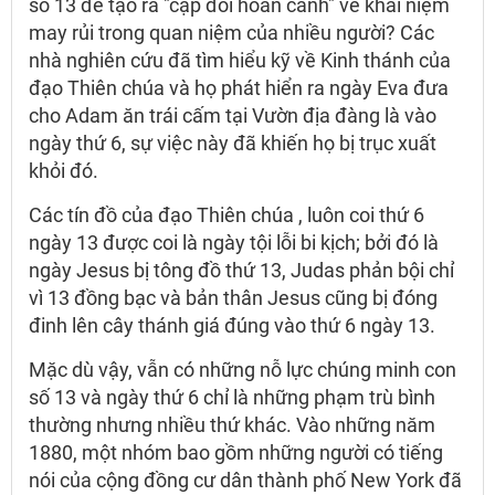
số 13 để tạo ra "cặp đôi hoàn cảnh" về khái niệm
may rủi trong quan niệm của nhiều người? Các
nhà nghiên cứu đã tìm hiểu kỹ về Kinh thánh của
đạo Thiên chúa và họ phát hiển ra ngày Eva đưa
cho Adam ăn trái cấm tại Vườn địa đàng là vào
ngày thứ 6, sự việc này đã khiến họ bị trục xuất
khỏi đó.
Các tín đồ của đạo Thiên chúa , luôn coi thứ 6
ngày 13 được coi là ngày tội lỗi bi kịch; bởi đó là
ngày Jesus bị tông đồ thứ 13, Judas phản bội chỉ
vì 13 đồng bạc và bản thân Jesus cũng bị đóng
đinh lên cây thánh giá đúng vào thứ 6 ngày 13.
Mặc dù vậy, vẫn có những nỗ lực chúng minh con
số 13 và ngày thứ 6 chỉ là những phạm trù bình
thường nhưng nhiều thứ khác. Vào những năm
1880, một nhóm bao gồm những người có tiếng
nói của cộng đồng cư dân thành phố New York đã