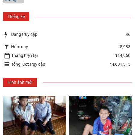
Thống kê
Đang truy cập
46
Hôm nay
8,983
Tháng hiện tại
114,960
Tổng lượt truy cập
44,631,315
Hình ảnh mới