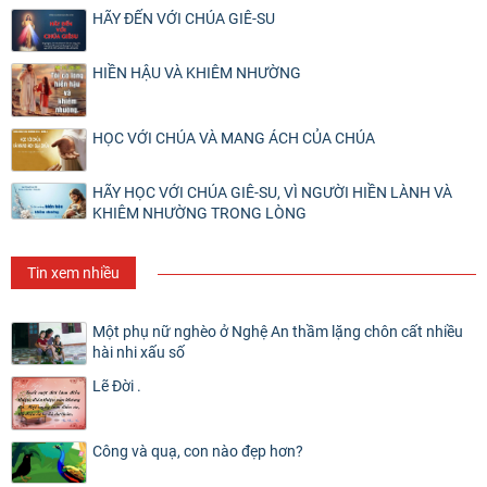
HÃY ĐẾN VỚI CHÚA GIÊ-SU
HIỀN HẬU VÀ KHIÊM NHƯỜNG
HỌC VỚI CHÚA VÀ MANG ÁCH CỦA CHÚA
HÃY HỌC VỚI CHÚA GIÊ-SU, VÌ NGƯỜI HIỀN LÀNH VÀ
KHIÊM NHƯỜNG TRONG LÒNG
Tin xem nhiều
Một phụ nữ nghèo ở Nghệ An thầm lặng chôn cất nhiều
hài nhi xấu số
Lẽ Đời .
Công và quạ, con nào đẹp hơn?