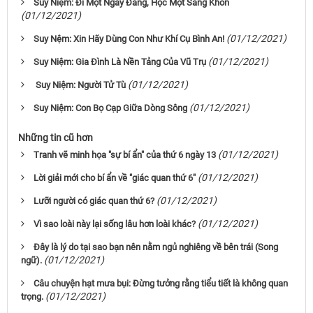
Suy Niệm: Ði Một Ngày Ðàng, Học Một Sàng Khôn
(01/12/2021)
(01/12/2021)
Suy Nệm: Xin Hãy Dùng Con Như Khí Cụ Bình An!
(01/12/2021)
Suy Niệm: Gia Ðình Là Nền Tảng Của Vũ Trụ
(01/12/2021)
Suy Niệm: Người Tử Tù
(01/12/2021)
Suy Niệm: Con Bọ Cạp Giữa Dòng Sông
Những tin cũ hơn
(01/12/2021)
Tranh vẽ minh họa "sự bí ẩn" của thứ 6 ngày 13
(01/12/2021)
Lời giải mới cho bí ẩn về "giác quan thứ 6"
(01/12/2021)
Lưỡi người có giác quan thứ 6?
(01/12/2021)
Vì sao loài này lại sống lâu hơn loài khác?
Đây là lý do tại sao bạn nên nằm ngủ nghiêng về bên trái (Song
(01/12/2021)
ngữ).
Câu chuyện hạt mưa bụi: Đừng tưởng rằng tiểu tiết là không quan
(01/12/2021)
trọng.