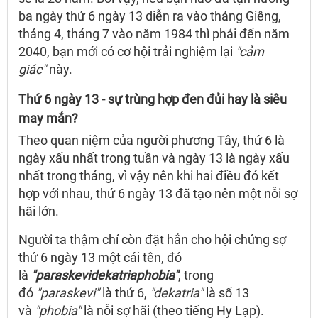
ba ngày thứ 6 ngày 13 diễn ra vào tháng Giêng,
tháng 4, tháng 7 vào năm 1984 thì phải đến năm
2040, bạn mới có cơ hội trải nghiệm lại
"cảm
giác"
này.
Thứ 6 ngày 13 - sự trùng hợp đen đủi hay là siêu
may mắn?
Theo quan niệm của người phương Tây, thứ 6 là
ngày xấu nhất trong tuần và ngày 13 là ngày xấu
nhất trong tháng, vì vậy nên khi hai điều đó kết
hợp với nhau, thứ 6 ngày 13 đã tạo nên một nỗi sợ
hãi lớn.
Người ta thậm chí còn đặt hẳn cho hội chứng sợ
thứ 6 ngày 13 một cái tên, đó
là
"paraskevidekatriaphobia"
, trong
đó
"paraskevi"
là thứ 6,
"dekatria"
là số 13
và
"phobia"
là nỗi sợ hãi (theo tiếng Hy Lạp).