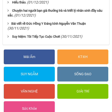
(01/12/2021)
Hiếu thảo.
Chuyện hai người bạn già thưởng trà và triết lý nhân sinh đầy sâu
(01/12/2021)
sắc.
​Bài viết về Đức Hồng Y Đáng kính Nguyễn Văn Thuận ​
(30/11/2021)
(30/11/2021)
Suy Niệm: Tôi Tiếp Tục Cuộc Chơi!
Mái Ấm
KT-XH
SUY NGẪM
SỐNG ĐẠO
VĂN NGHỆ
GIẢI TRÍ
Sức Khỏe