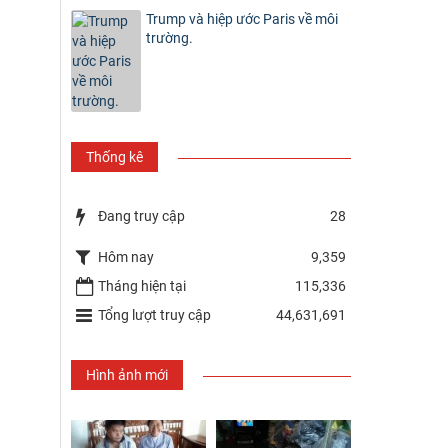
Trump và hiệp ước Paris về môi
trường.
Thống kê
Đang truy cập
28
Hôm nay
9,359
Tháng hiện tại
115,336
Tổng lượt truy cập
44,631,691
Hình ảnh mới