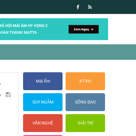
.
Mái Ấm
KT-XH
SUY NGẪM
SỐNG ĐẠO
VĂN NGHỆ
GIẢI TRÍ