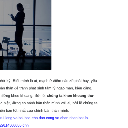
nhớ kỹ. Biết mình là ai, mạnh ở điểm nào để phát huy, yếu
ản thân để tránh phát sinh tâm lý ngạo mạn, kiêu căng.
g đừng khoe khoang. Bởi lẽ,
chúng ta khoe khoang thứ
ặc biệt, đừng so sánh bản thân mình với ai, bởi lẽ chúng ta
hiên bản tốt nhất của chính bản thân mình.
trui-long-va-bai-hoc-cho-dan-cong-so-chan-nhan-bat-lo-
229114508855.chn