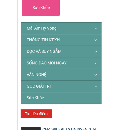
Sức Khỏe
Mái Ấm Hy Vọng
THÔNG TIN KT-XH
ĐỌC VÀ SUY NGẪM
SỐNG ĐẠO MỖI NGÀY
VĂN NGHỆ
GÓC GIẢI TRÍ
Sức Khỏe
Tin tiêu điểm
CHA WILFRID STINISSEN GIẢI