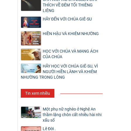
THÍCH VỀ ĐÊM TỐI THIÊNG
LIÊNG
HÃY ĐẾN VỚI CHÚA GIÊ-SU
HIỀN HẬU VÀ KHIÊM NHƯỜNG
HỌC VỚI CHÚA VÀ MANG ÁCH
CỦA CHÚA
HÃY HỌC VỚI CHÚA GIÊ-SU, VÌ
NGƯỜI HIỀN LÀNH VÀ KHIÊM
NHƯỜNG TRONG LÒNG
Tin xem nhiều
Một phụ nữ nghèo ở Nghệ An
thầm lặng chôn cất nhiều hài nhi
xấu số
Lẽ Đời .