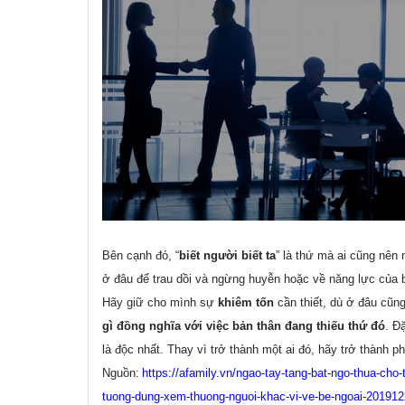
Bên cạnh đó, “
biết người biết ta
” là thứ mà ai cũng nên 
ở đâu để trau dồi và ngừng huyễn hoặc về năng lực của b
Hãy giữ cho mình sự
khiêm tốn
cần thiết, dù ở đâu cũn
gì đồng nghĩa với việc bản thân đang thiếu thứ đó
. Đ
là độc nhất. Thay vì trở thành một ai đó, hãy trở thành p
Nguồn:
https://afamily.vn/ngao-tay-tang-bat-ngo-thua-cho-
tuong-dung-xem-thuong-nguoi-khac-vi-ve-be-ngoai-20191