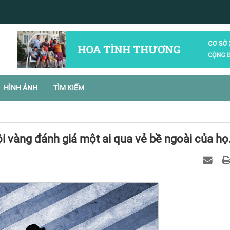
HÌNH ẢNH
TÌM KIẾM
i vàng đánh giá một ai qua vẻ bề ngoài của họ