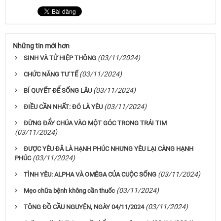
Những tin mới hơn
(03/11/2024)
SINH VÀ TỬ HIỆP THÔNG
(03/11/2024)
CHỨC NĂNG TƯ TẾ
(03/11/2024)
BÍ QUYẾT ĐỂ SỐNG LÂU
(03/11/2024)
ĐIỀU CẦN NHẤT: ĐÓ LÀ YÊU
ĐỪNG ĐẨY CHÚA VÀO MỘT GÓC TRONG TRÁI TIM
(03/11/2024)
ĐƯỢC YÊU ĐÃ LÀ HẠNH PHÚC NHƯNG YÊU LẠI CÀNG HẠNH
(03/11/2024)
PHÚC
(03/11/2024)
TÌNH YÊU: ALPHA VÀ OMÊGA CỦA CUỘC SỐNG
(03/11/2024)
Mẹo chữa bệnh không cần thuốc
(03/11/2024)
TÔNG ĐỒ CẦU NGUYỆN, NGÀY 04/11/2024