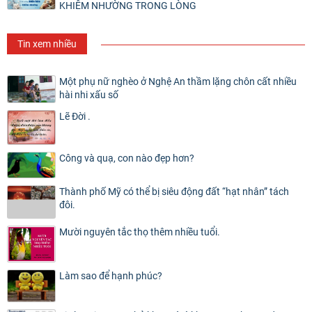
KHIÊM NHƯỜNG TRONG LÒNG
Tin xem nhiều
Một phụ nữ nghèo ở Nghệ An thầm lặng chôn cất nhiều
hài nhi xấu số
Lẽ Đời .
Công và quạ, con nào đẹp hơn?
Thành phố Mỹ có thể bị siêu động đất “hạt nhân” tách
đôi.
Mười nguyên tắc thọ thêm nhiều tuổi.
Làm sao để hạnh phúc?