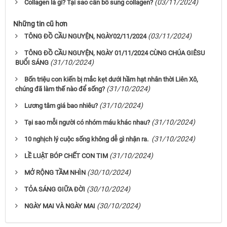
(03/11/2024)
Collagen là gì? Tại sao cần bổ sung collagen?
Những tin cũ hơn
(03/11/2024)
TÔNG ĐỒ CẦU NGUYỆN, NGÀY02/11/2024
TÔNG ĐỒ CẦU NGUYỆN, NGÀY 01/11/2024 CÙNG CHÚA GIÊSU
(31/10/2024)
BUỔI SÁNG
Bốn triệu con kiến bị mắc kẹt dưới hầm hạt nhân thời Liên Xô,
(31/10/2024)
chúng đã làm thế nào để sống?
(31/10/2024)
Lương tâm giá bao nhiêu?
(31/10/2024)
Tại sao mỗi người có nhóm máu khác nhau?
(31/10/2024)
10 nghịch lý cuộc sống không dễ gì nhận ra.
(31/10/2024)
LỀ LUẬT BÓP CHẾT CON TIM
(30/10/2024)
MỞ RỘNG TẦM NHÌN
(30/10/2024)
TỎA SÁNG GIỮA ĐỜI
(30/10/2024)
NGÀY MAI VÀ NGÀY MAI