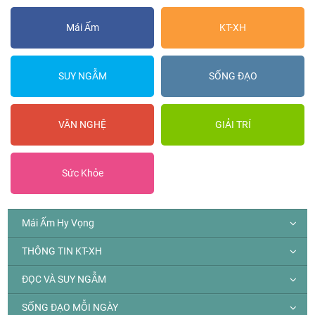
Mái Ấm
KT-XH
SUY NGẪM
SỐNG ĐẠO
VĂN NGHỆ
GIẢI TRÍ
Sức Khỏe
Mái Ấm Hy Vọng
THÔNG TIN KT-XH
ĐỌC VÀ SUY NGẪM
SỐNG ĐẠO MỖI NGÀY