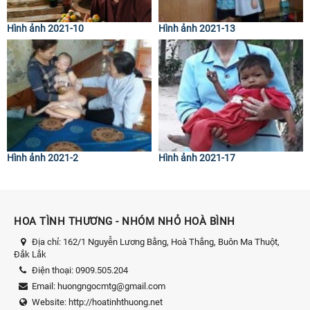
Hình ảnh 2021-10
Hình ảnh 2021-13
Hình ảnh 2021-2
Hình ảnh 2021-17
HOA TÌNH THƯƠNG - NHÓM NHỎ HOÀ BÌNH
Địa chỉ:
162/1 Nguyễn Lương Bằng, Hoà Thắng, Buôn Ma Thuột,
Đắk Lắk
Điện thoại:
0909.505.204
Email:
huongngocmtg@gmail.com
Website:
http://hoatinhthuong.net