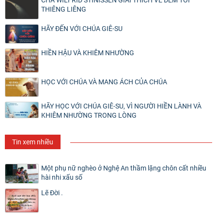
CHA WILFRID STINISSEN GIẢI THÍCH VỀ ĐÊM TỐI
THIÊNG LIÊNG
HÃY ĐẾN VỚI CHÚA GIÊ-SU
HIỀN HẬU VÀ KHIÊM NHƯỜNG
HỌC VỚI CHÚA VÀ MANG ÁCH CỦA CHÚA
HÃY HỌC VỚI CHÚA GIÊ-SU, VÌ NGƯỜI HIỀN LÀNH VÀ
KHIÊM NHƯỜNG TRONG LÒNG
Tin xem nhiều
Một phụ nữ nghèo ở Nghệ An thầm lặng chôn cất nhiều
hài nhi xấu số
Lẽ Đời .