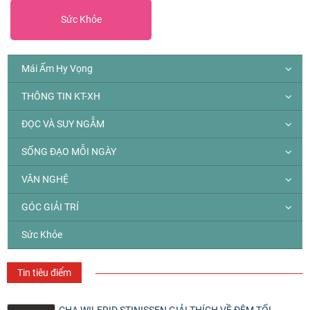
Sức Khỏe
Mái Ấm Hy Vọng
THÔNG TIN KT-XH
ĐỌC VÀ SUY NGẪM
SỐNG ĐẠO MỖI NGÀY
VĂN NGHỆ
GÓC GIẢI TRÍ
Sức Khỏe
Tin tiêu điểm