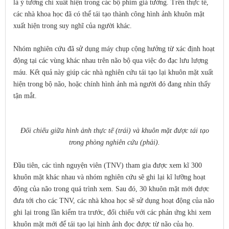
là ý tưởng chỉ xuất hiện trong các bộ phim giả tưởng. Trên thực tế,
các nhà khoa học đã có thể tái tạo thành công hình ảnh khuôn mặt
xuất hiện trong suy nghĩ của người khác.
Nhóm nghiên cứu đã sử dụng máy chụp cộng hưởng từ xác định hoạt
động tại các vùng khác nhau trên não bộ qua việc đo đạc lưu lượng
máu. Kết quả này giúp các nhà nghiên cứu tái tạo lại khuôn mặt xuất
hiện trong bộ não, hoặc chính hình ảnh mà người đó đang nhìn thấy
tận mắt.
Đối chiếu giữa hình ảnh thực tế (trái) và khuôn mặt được tái tạo
trong phòng nghiên cứu (phải).
Đầu tiên, các tình nguyện viên (TNV) tham gia được xem kĩ 300
khuôn mặt khác nhau và nhóm nghiên cứu sẽ ghi lại kĩ lưỡng hoạt
động của não trong quá trình xem. Sau đó, 30 khuôn mặt mới được
đưa tới cho các TNV, các nhà khoa học sẽ sử dụng hoạt động của não
ghi lại trong lần kiểm tra trước, đối chiếu với các phản ứng khi xem
khuôn mặt mới để tái tạo lại hình ảnh đọc được từ não của họ.