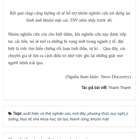
Kết quả chụp cộng hưởng từ sẽ hỗ trợ nhóm nghiên cứu tái dựng lại
hình ảnh khuôn mặt các TNV nhìn thấy trước đó.
Nhóm nghiên cứu còn cho biết thêm, khi nghiên cứu này được tiếp
tục cải tiến, nó sẽ mở ra những hi vọng mới trong ngành y tế, đặc
biệt là việc tìm hiểu chứng rối loạn tinh thần, tự kỉ… Qua đây, các
chuyên gia sẽ tìm ra cách điều trị nhờ việc ghi lại những giấc mơ
người bệnh trải qua.
(Nguồn tham khảo: News Discovery)
Tác giả bài viết:
Thanh Thanh
Tags:
xuất hiện
,
có thể
,
nghiên cứu
,
mới đây
,
phương thức
,
suy nghĩ
,
ý
tưởng
,
thực tế
,
nhà khoa học
,
tái tạo
,
thành công
,
khuôn mặt