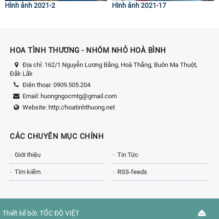
Hình ảnh 2021-2
Hình ảnh 2021-17
HOA TÌNH THƯƠNG - NHÓM NHỎ HOÀ BÌNH
Địa chỉ:
162/1 Nguyễn Lương Bằng, Hoà Thắng, Buôn Ma Thuột,
Đắk Lắk
Điện thoại:
0909.505.204
Email:
huongngocmtg@gmail.com
Website:
http://hoatinhthuong.net
CÁC CHUYÊN MỤC CHÍNH
Giới thiệu
Tin Tức
Tìm kiếm
RSS-feeds
Thiết kế bởi:
TỐC ĐỘ VIỆT