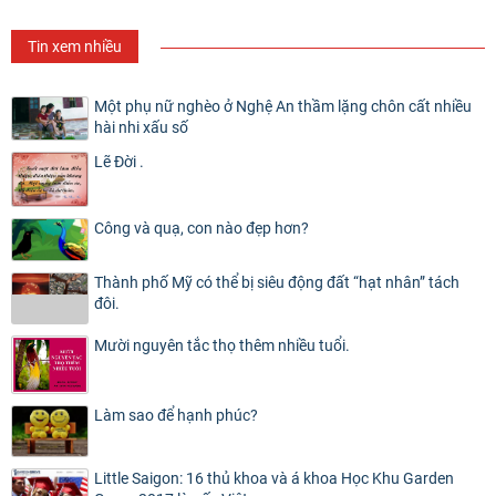
Tin xem nhiều
Một phụ nữ nghèo ở Nghệ An thầm lặng chôn cất nhiều
hài nhi xấu số
Lẽ Đời .
Công và quạ, con nào đẹp hơn?
Thành phố Mỹ có thể bị siêu động đất “hạt nhân” tách
đôi.
Mười nguyên tắc thọ thêm nhiều tuổi.
Làm sao để hạnh phúc?
Little Saigon: 16 thủ khoa và á khoa Học Khu Garden