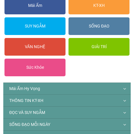
Mái Ấm
KT-XH
SUY NGẪM
SỐNG ĐẠO
VĂN NGHỆ
GIẢI TRÍ
Sức Khỏe
Mái Ấm Hy Vọng
THÔNG TIN KT-XH
ĐỌC VÀ SUY NGẪM
SỐNG ĐẠO MỖI NGÀY