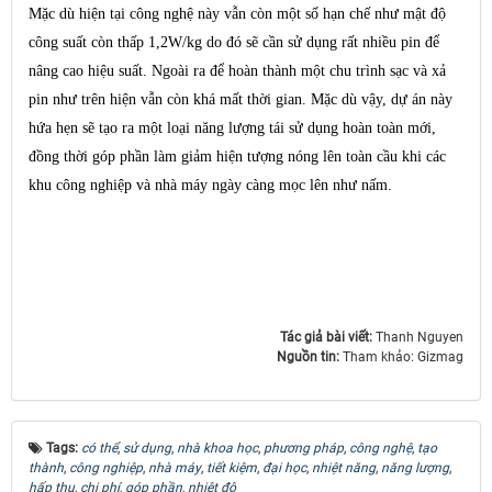
Mặc dù hiện tại công nghệ này vẫn còn một số hạn chế như mật độ
công suất còn thấp 1,2W/kg do đó sẽ cần sử dụng rất nhiều pin để
nâng cao hiệu suất. Ngoài ra để hoàn thành một chu trình sạc và xả
pin như trên hiện vẫn còn khá mất thời gian. Mặc dù vậy, dự án này
hứa hẹn sẽ tạo ra một loại năng lượng tái sử dụng hoàn toàn mới,
đồng thời góp phần làm giảm hiện tượng nóng lên toàn cầu khi các
khu công nghiệp và nhà máy ngày càng mọc lên như nấm.
Tác giả bài viết:
Thanh Nguyen
Nguồn tin:
Tham khảo: Gizmag
Tags:
có thể
,
sử dụng
,
nhà khoa học
,
phương pháp
,
công nghệ
,
tạo
thành
,
công nghiệp
,
nhà máy
,
tiết kiệm
,
đại học
,
nhiệt năng
,
năng lượng
,
hấp thụ
,
chi phí
,
góp phần
,
nhiệt độ