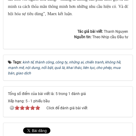
minh ra cách thỏa mãn thông minh hơn những nhu cầu hiện có. Và đó là v
hội hóa sự tiêu dùng”, Maex kết luận.
Tác giả bài viết:
Thanh Nguyen
Nguồn tin:
Theo Nhịp cầu Đầu tư
Tags:
kinh tế
,
thành công
,
công ty
,
những ai
,
chiến tranh
,
không hề
,
mạnh mẽ
,
nội dung
,
nổi bật
,
quả là
,
khai thác
,
liên tục
,
cho phép
,
mua
bán
,
giao dịch
Tổng số điểm của bài viết là: 5 trong 1 đánh giá
Xếp hạng:
5
-
1
phiếu bầu
Click để đánh giá bài viết