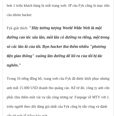
hơn 1 triệu khách hàng bị mất trang web. IP của Fyk cũng là mục tiêu
của nhóm hacker.
"
Hãy tưởng tượng World Wide Web là một
Fyk giải thích:
đường cao tốc sáu làn, mỗi làn có đường ra riêng, một trong
số các làn là của tôi. Bọn hacker thả thêm nhiều "phương
tiện giao thông" xuống làn đường để lối ra của tôi bị tắc
nghẽn
."
Trong 16 tiếng đồng hồ, trang web của Fyk đã được khôi phục nhưng
anh mất 15.000 USD doanh thu quảng cáo. Kể từ đó, công ty anh cũng
phải chịu thêm một vài vụ tấn công tương tự. Fanpage về MTV với 1,3
triệu người theo dõi đáng giá nhất của Fyk cũng bị tấn công và đánh
cắp từ một lỗ hổng bảo mật.