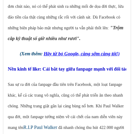
đơn chút nào, nó có thể phát sinh ra những mối đe dọa đời thực, lừa
đảo tiền của thật cùng những rắc rối với cảnh sát. Dù Facebook có
"Trộm
những biện pháp bảo mật nhưng người ta vẫn phải thốt lên:
cắp kỹ thuật số giờ nhiều như rươi".
(Xem thêm:
Hãy từ bỏ Google, càng sớm càng tốt!)
Nền kinh tế like: Cái bắt tay giữa fanpage mạnh với đối tác
Sau sự ra đời của fanpage đầu tiên trên Facebook, một loạt fanpage
khác, kể cả các trang vô nghĩa, cũng có thể phát triển ăn theo nhanh
chóng. Những trang giật gân lại càng bùng nổ hơn. Khi Paul Walker
qua đời, một fanpage tưởng niệm về cái chết của nam diễn viên này
R.I.P Paul Walker
mang tên
đã nhanh chóng thu hút 422.000 người