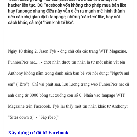
hacker liên tục. Dù Facebook vốn không cho phép mua bán like
hay fanpage nhưng điều này vẫn diễn ra mạnh mẽ, hình thành
nên các chợ giao dịch fanpage, những "các-ten" like, hay nói
cách khác, cả một "nền kinh tế like".
Ngày 10 tháng 2, Jason Fyk - ông chủ của các trang WTF Magazine,
FunnierPics.net,... - chợt nhận được tin nhắn lạ từ một nhân vật tên
Anthony không nằm trong danh sách bạn bè với nội dung: "Người anh
em" ("Bro"). Chỉ vài phút sau, lưu lượng trang web FunierPics.net của
anh đang từ 3000 bỗng tụt xuống con số 0. Nhấn vào fanpage WTF
Magazine trên Facebook, Fyk lại thấy một tin nhắn khác từ Anthony:
"Sites down :(" - "Sập rồi :("
Xây dựng cơ đồ từ Facebook