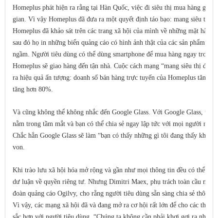
Homeplus phát hiện ra rằng tại Hàn Quốc, việc đi siêu thị mua hàng gia d
gian. Vì vậy Homeplus đã đưa ra một quyết định táo bạo: mang siêu thị đ
Homeplus đã khảo sát trên các trang xã hội của mình về những mặt hàng 
sau đó họ in những biển quảng cáo có hình ảnh thật của các sản phẩm đó v
ngầm. Người tiêu dùng có thể dùng smartphone để mua hàng ngay trong l
Homeplus sẽ giao hàng đến tận nhà. Cuộc cách mạng “mang siêu thị đến v
ra hiệu quả ấn tượng: doanh số bán hàng trực tuyến của Homeplus tăng 
tăng hơn 80%.
Và cũng không thể không nhắc đến Google Glass. Với Google Glass, tất cả
nằm trong tầm mắt và bạn có thể chia sẻ ngay lập tức với mọi người nhữn
Chắc hẳn Google Glass sẽ làm “bạn có thấy những gì tôi đang thấy không?
von.
Khi trào lưu xã hội hóa mở rộng và gần như mọi thông tin đều có thể được 
dư luận về quyền riêng tư. Nhưng Dimitri Maex, phụ trách toàn cầu mảng
đoàn quảng cáo Ogilvy, cho rằng người tiêu dùng sẵn sàng chia sẻ thông ti
Vì vậy, các mạng xã hội đã và đang mở ra cơ hội rất lớn để cho các thương
sắc hơn với người tiêu dùng. “Chúng ta không cần phải khơi gợi ra những