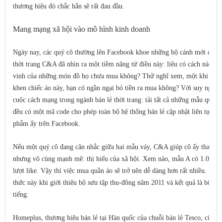
thương hiệu đó chắc hẳn sẽ rất đau đầu.
Mang mạng xã hội vào mô hình kinh doanh
Ngày nay, các quý cô thường lên Facebook khoe những bộ cánh mới để đ
thời trang C&A đã nhìn ra một tiềm năng từ điều này: liệu có cách nào c
vinh của những món đồ họ chưa mua không? Thử nghĩ xem, một khi biết c
khen chiếc áo này, bạn có ngần ngại bỏ tiền ra mua không? Với suy nghĩ
cuộc cách mạng trong ngành bán lẻ thời trang: tải tất cả những mẫu quần
đều có một mã code cho phép toàn bộ hệ thống bán lẻ cập nhật liên tục rằ
phẩm ấy trên Facebook.
Nếu một quý cô đang cân nhắc giữa hai mẫu váy, C&A giúp cô ấy tham k
nhưng vô cùng mạnh mẽ: thị hiếu của xã hội. Xem nào, mẫu A có 1.000 l
lượt like. Vậy thì việc mua quần áo sẽ trở nên dễ dàng hơn rất nhiều. Lầ
thức này khi giới thiệu bộ sưu tập thu-đông năm 2011 và kết quả là bộ sư
tiếng.
Homeplus, thương hiệu bán lẻ tại Hàn quốc của chuỗi bán lẻ Tesco, cũng 