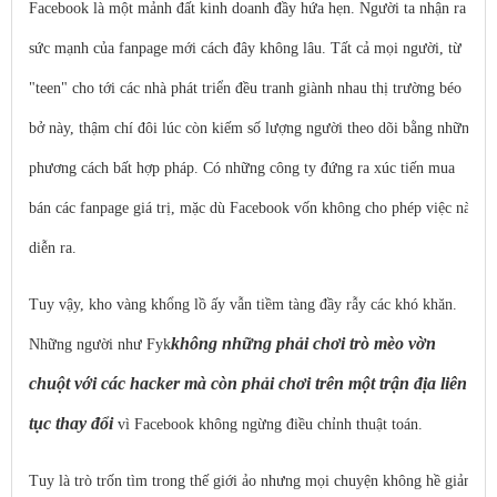
Facebook là một mảnh đất kinh doanh đầy hứa hẹn. Người ta nhận ra
sức mạnh của fanpage mới cách đây không lâu. Tất cả mọi người, từ
"teen" cho tới các nhà phát triển đều tranh giành nhau thị trường béo
bở này, thậm chí đôi lúc còn kiếm số lượng người theo dõi bằng những
phương cách bất hợp pháp. Có những công ty đứng ra xúc tiến mua
bán các fanpage giá trị, mặc dù Facebook vốn không cho phép việc này
diễn ra.
Tuy vậy, kho vàng khổng lồ ấy vẫn tiềm tàng đầy rẫy các khó khăn.
không những phải chơi trò mèo vờn
Những người như Fyk
chuột với các hacker mà còn phải chơi trên một trận địa liên
tục thay đổi
vì Facebook không ngừng điều chỉnh thuật toán.
Tuy là trò trốn tìm trong thế giới ảo nhưng mọi chuyện không hề giản