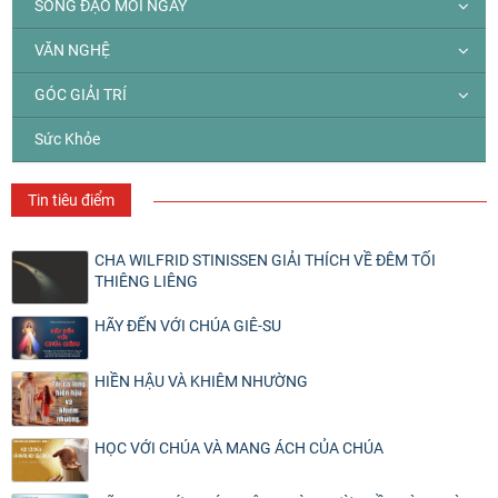
SỐNG ĐẠO MỖI NGÀY
VĂN NGHỆ
GÓC GIẢI TRÍ
Sức Khỏe
Tin tiêu điểm
CHA WILFRID STINISSEN GIẢI THÍCH VỀ ĐÊM TỐI
THIÊNG LIÊNG
HÃY ĐẾN VỚI CHÚA GIÊ-SU
HIỀN HẬU VÀ KHIÊM NHƯỜNG
HỌC VỚI CHÚA VÀ MANG ÁCH CỦA CHÚA