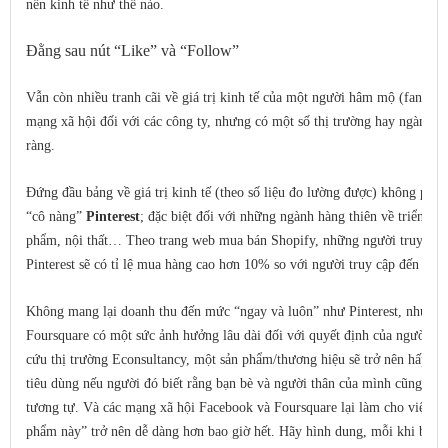
nền kinh tế như thế nào.
Đằng sau nút “Like” và “Follow”
Vẫn còn nhiều tranh cãi về giá trị kinh tế của một người hâm mộ (fan) hay
mạng xã hội đối với các công ty, nhưng có một số thị trường hay ngành hà
ràng.
Đứng đầu bảng về giá trị kinh tế (theo số liệu đo lường được) không phải
“cô nàng”
Pinterest
; đặc biệt đối với những ngành hàng thiên về triển lãm
phẩm, nội thất… Theo trang web mua bán Shopify, những người truy cập đ
Pinterest sẽ có tỉ lệ mua hàng cao hơn 10% so với người truy cập đến từ 
Không mang lại doanh thu đến mức “ngay và luôn” như Pinterest, nhưng 
Foursquare có một sức ảnh hưởng lâu dài đối với quyết định của người ti
cứu thị trường Econsultancy, một sản phẩm/thương hiệu sẽ trở nên hấp dẫ
tiêu dùng nếu người đó biết rằng bạn bè và người thân của mình cũng sử
tương tự. Và các mạng xã hội Facebook và Foursquare lại làm cho việc tu
phẩm này” trở nên dễ dàng hơn bao giờ hết. Hãy hình dung, mỗi khi bạn c