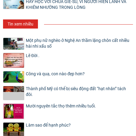
HÃY HỌC VỚI CHÚA GIÊ-SU, VÌ NGƯỜI HIỀN LÀNH VÀ
KHIÊM NHƯỜNG TRONG LÒNG
Tin xem nhiều
Một phụ nữ nghèo ở Nghệ An thầm lặng chôn cất nhiều
hài nhi xấu số
Lẽ Đời .
Công và quạ, con nào đẹp hơn?
Thành phố Mỹ có thể bị siêu động đất “hạt nhân” tách
đôi.
Mười nguyên tắc thọ thêm nhiều tuổi.
Làm sao để hạnh phúc?