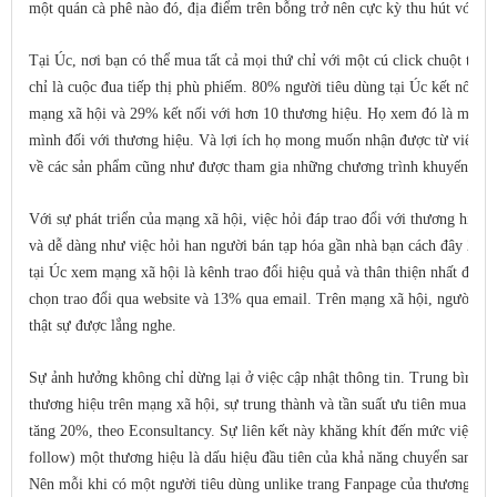
một quán cà phê nào đó, địa điểm trên bỗng trở nên cực kỳ thu hút với bạ
Tại Úc, nơi bạn có thể mua tất cả mọi thứ chỉ với một cú click chuột thì 
chỉ là cuộc đua tiếp thị phù phiếm. 80% người tiêu dùng tại Úc kết nối vớ
mạng xã hội và 29% kết nối với hơn 10 thương hiệu. Họ xem đó là một bi
mình đối với thương hiệu. Và lợi ích họ mong muốn nhận được từ việc kết
về các sản phẩm cũng như được tham gia những chương trình khuyến mãi 
Với sự phát triển của mạng xã hội, việc hỏi đáp trao đổi với thương hiệu 
và dễ dàng như việc hỏi han người bán tạp hóa gần nhà bạn cách đây 20 
tại Úc xem mạng xã hội là kênh trao đổi hiệu quả và thân thiện nhất đối v
chọn trao đổi qua website và 13% qua email. Trên mạng xã hội, người tiê
thật sự được lắng nghe.
Sự ảnh hưởng không chỉ dừng lại ở việc cập nhật thông tin. Trung bình sau
thương hiệu trên mạng xã hội, sự trung thành và tần suất ưu tiên mua hàn
tăng 20%, theo Econsultancy. Sự liên kết này khăng khít đến mức việc ngừ
follow) một thương hiệu là dấu hiệu đầu tiên của khả năng chuyển sang s
Nên mỗi khi có một người tiêu dùng unlike trang Fanpage của thương hiệ