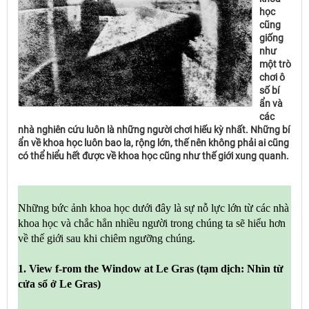
học
cũng
giống
như
một trò
chơi ô
số bí
ẩn và
các
nhà nghiên cứu luôn là những người chơi hiếu kỳ nhất. Những bí
ẩn về khoa học luôn bao la, rộng lớn, thế nên không phải ai cũng
có thể hiểu hết được về khoa học cũng như thế giới xung quanh.
Những bức ảnh khoa học dưới đây là sự nỗ lực lớn từ các nhà
khoa học và chắc hẳn nhiều người trong chúng ta sẽ hiểu hơn
về thế giới sau khi chiêm ngưỡng chúng.
1. View f-rom the Window at Le Gras (tạm dịch: Nhìn từ
cửa sổ ở Le Gras)