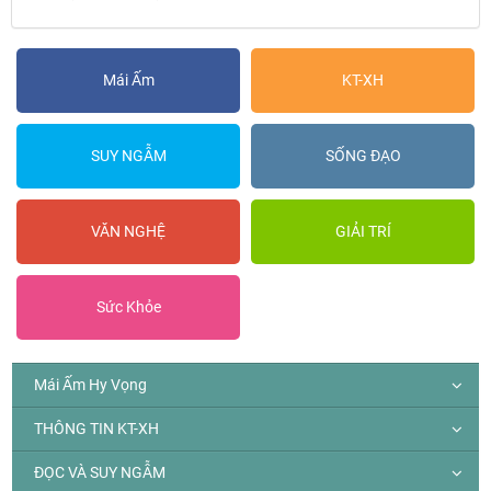
Mái Ấm
KT-XH
SUY NGẪM
SỐNG ĐẠO
VĂN NGHỆ
GIẢI TRÍ
Sức Khỏe
Mái Ấm Hy Vọng
THÔNG TIN KT-XH
ĐỌC VÀ SUY NGẪM