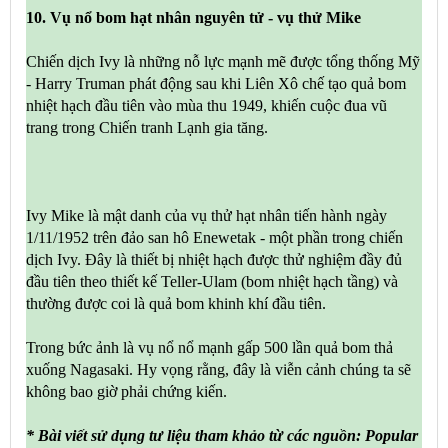
10. Vụ nổ bom hạt nhân nguyên tử - vụ thử Mike
Chiến dịch Ivy là những nỗ lực mạnh mẽ được tổng thống Mỹ
- Harry Truman phát động sau khi Liên Xô chế tạo quả bom
nhiệt hạch đầu tiên vào mùa thu 1949, khiến cuộc đua vũ
trang trong Chiến tranh Lạnh gia tăng.
Ivy Mike là mật danh của vụ thử hạt nhân tiến hành ngày
1/11/1952 trên đảo san hô Enewetak - một phần trong chiến
dịch Ivy. Đây là thiết bị nhiệt hạch được thử nghiệm đầy đủ
đầu tiên theo thiết kế Teller-Ulam (bom nhiệt hạch tầng) và
thường được coi là quả bom khinh khí đầu tiên.
Trong bức ảnh là vụ nổ nổ mạnh gấp 500 lần quả bom thả
xuống Nagasaki. Hy vọng rằng, đây là viễn cảnh chúng ta sẽ
không bao giờ phải chứng kiến.
* Bài viết sử dụng tư liệu tham khảo từ các nguồn: Popular