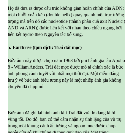
Họ đã đưa ra được cấu trúc không gian hoàn chỉnh của ADN:
một chuỗi xoắn kép (double helix) quay quanh một trục tưởng
tượng mà trên đó các nucleotide (thành phần cuả axit Nucleic (
AND và ARN)) được liên kết với nhau theo chiều ngang bởi
liên kết hydro theo Nguyên tắc bổ sung.
5. Earthrise (tạm dịch: Trái đất mọc)
Bức ảnh này được chụp năm 1968 bởi phi hành gia tàu Apollo
8 - William Anders. Trái đất mọc được mô tả chính xác là bức
ảnh phong cảnh tuyệt vời nhất mọi thời đại. Một điểm đáng
lưu ý về bức ảnh biểu tượng này là một nhiếp ảnh gia không
chuyên đã chụp nó.
Bức ảnh đã ghi lại hình ảnh khi Trái đất vừa ló dạng khỏi
vùng tối. Do đó, bạn có thể cảm nhận sự tĩnh lặng của vũ trụ
trong một khung cảnh ấn tượng và ngoạn mục được chụp
ngoài cửa sổ khi chúng đi theo quỹ đạo của Mặt trăng.