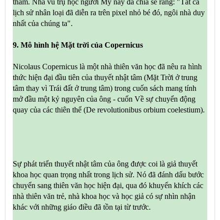
thẳm. Nhà vũ trụ học người Mỹ này đã chia sẻ rằng: "Tất cả
lịch sử nhân loại đã diễn ra trên pixel nhỏ bé đó, ngôi nhà duy
nhất của chúng ta".
9. Mô hình hệ Mặt trời của Copernicus
Nicolaus Copernicus là một nhà thiên văn học đã nêu ra hình
thức hiện đại đầu tiên của thuyết nhật tâm (Mặt Trời ở trung
tâm thay vì Trái đất ở trung tâm) trong cuốn sách mang tính
mở đầu một kỷ nguyên của ông - cuốn Về sự chuyển động
quay của các thiên thể (De revolutionibus orbium coelestium).
Sự phát triển thuyết nhật tâm của ông được coi là giả thuyết
khoa học quan trọng nhất trong lịch sử. Nó đã đánh dấu bước
chuyển sang thiên văn học hiện đại, qua đó khuyến khích các
nhà thiên văn trẻ, nhà khoa học và học giả có sự nhìn nhận
khác với những giáo điều đã tồn tại từ trước.