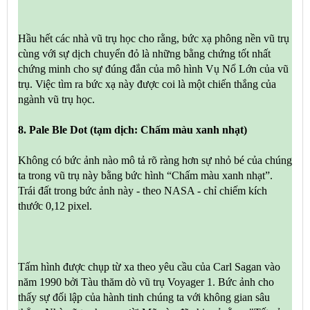
Hầu hết các nhà vũ trụ học cho rằng, bức xạ phông nền vũ trụ
cùng với sự dịch chuyển đỏ là những bằng chứng tốt nhất
chứng minh cho sự đúng đắn của mô hình Vụ Nổ Lớn của vũ
trụ. Việc tìm ra bức xạ này được coi là một chiến thắng của
ngành vũ trụ học.
8. Pale Ble Dot (tạm dịch: Chấm màu xanh nhạt)
Không có bức ảnh nào mô tả rõ ràng hơn sự nhỏ bé của chúng
ta trong vũ trụ này bằng bức hình “Chấm màu xanh nhạt”.
Trái đất trong bức ảnh này - theo NASA - chỉ chiếm kích
thước 0,12 pixel.
Tấm hình được chụp từ xa theo yêu cầu của Carl Sagan vào
năm 1990 bởi Tàu thăm dò vũ trụ Voyager 1. Bức ảnh cho
thấy sự đối lập của hành tinh chúng ta với không gian sâu