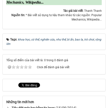
Mechanics, Wikipedia...
Tác giả bài viết:
Thanh Thanh
Nguồn tin:
* Bài viết sử dụng tư liệu tham khảo từ các nguồn: Popular
Mechanics, Wikipedia...
Tags:
khoa học
,
có thể
,
nghiên cứu
,
như thế
,
bí ẩn
,
bao la
,
trò chơi
,
rộng
lớn
Tổng số điểm của bài viết là: 0 trong 0 đánh giá
Click để đánh giá bài viết
Những tin mới hơn
(15/08/2014)
Tiêu diệt máy bay bằng tia laser