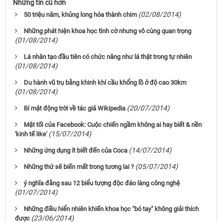
Những tin cũ hơn
(02/08/2014)
50 triệu năm, khủng long hóa thành chim
Những phát hiện khoa học tình cờ nhưng vô cùng quan trọng
(01/08/2014)
Lá nhân tạo đầu tiên có chức năng như lá thật trong tự nhiên
(01/08/2014)
Du hành vũ trụ bằng khinh khí cầu khổng lồ ở độ cao 30km
(01/08/2014)
(20/07/2014)
Bí mật động trời về tác giả Wikipedia
Mặt tối của Facebook: Cuộc chiến ngầm không ai hay biết & nền
(15/07/2014)
'kinh tế like'
(14/07/2014)
Những ứng dụng ít biết đến của Coca
(05/07/2014)
Những thứ sẽ biến mất trong tương lai ?
ý nghĩa đằng sau 12 biểu tượng độc đáo làng công nghệ
(01/07/2014)
Những điều hiển nhiên khiến khoa học "bó tay" không giải thích
(23/06/2014)
được