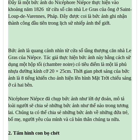
Đây là một bức ảnh do Nicéphore Niépce thực hiện vào
khoảng năm 1826 từ cửa sổ căn nhà Le Gras của ông ở Saint-
Loup-de-Varennes, Pháp. Đây được coi là bức ảnh ghi nhận
thành công đầu tiên trong lịch sử nhiếp ảnh thế giới.
Bức ảnh là quang cảnh nhìn từ cửa sổ tầng thượng căn nhà Le
Gras của Niépce. Tác giả thực hiện bức ảnh này bằng cách sử
dụng một hộp tối (chambre noire) có tiêu điểm là một lá phủ
nhựa đường kính cỡ 20 × 25cm. Thời gian phơi sáng của bức
ảnh là 8 tiếng khiến cho ảnh hiện lên hình Mặt Trời chiếu sáng
ở cả hai bên.
Nicéphore Niépce đã chụp bức ảnh như lời dự đoán, mô tả
loài người sẽ chia sẻ những bức ảnh như thế nào trong tương
lai. Chúng ta có thể chia sẻ những bức ảnh về những đứa trẻ,
bố mẹ, người yêu của mình và cả bản thân chúng ta nữa.
2. Tấm hình con bọ chét