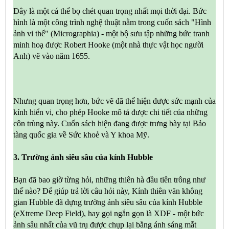
Đây là một cá thể bọ chét quan trọng nhất mọi thời đại. Bức
hình là một công trình nghệ thuật nằm trong cuốn sách "Hình
ảnh vi thể" (Micrographia) - một bộ sưu tập những bức tranh
minh hoạ được Robert Hooke (một nhà thực vật học người
Anh) vẽ vào năm 1655.
Nhưng quan trọng hơn, bức vẽ đã thể hiện được sức mạnh của
kính hiển vi, cho phép Hooke mô tả được chi tiết của những
côn trùng này. Cuốn sách hiện đang được trưng bày tại Bảo
tàng quốc gia về Sức khoẻ và Y khoa Mỹ.
3. Trường ảnh siêu sâu của kính Hubble
Bạn đã bao giờ từng hỏi, những thiên hà đầu tiên trông như
thế nào? Để giúp trả lời câu hỏi này, Kính thiên văn không
gian Hubble đã dựng trường ảnh siêu sâu của kính Hubble
(eXtreme Deep Field), hay gọi ngắn gọn là XDF - một bức
ảnh sâu nhất của vũ trụ được chụp lại bằng ánh sáng mắt