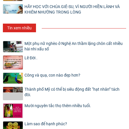
HÃY HỌC VỚI CHÚA GIÊ-SU, VÌ NGƯỜI HIỀN LÀNH VÀ
KHIÊM NHƯỜNG TRONG LÒNG
Tin xem nhiều
Một phụ nữ nghèo ở Nghệ An thầm lặng chôn cất nhiều
hài nhi xấu số
Lẽ Đời .
Công và quạ, con nào đẹp hơn?
Thành phố Mỹ có thể bị siêu động đất “hạt nhân” tách
đôi.
Mười nguyên tắc thọ thêm nhiều tuổi.
Làm sao để hạnh phúc?