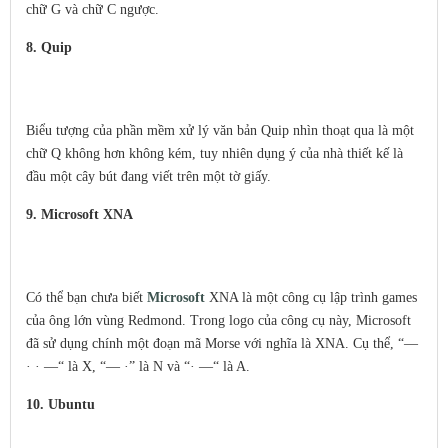
chữ G và chữ C ngược.
8. Quip
Biểu tượng của phần mềm xử lý văn bản Quip nhìn thoạt qua là một
chữ Q không hơn không kém, tuy nhiên dụng ý của nhà thiết kế là
đầu một cây bút đang viết trên một tờ giấy.
9. Microsoft XNA
Có thể bạn chưa biết
Microsoft
XNA là một công cụ lập trình games
của ông lớn vùng Redmond. Trong logo của công cụ này, Microsoft
đã sử dụng chính một đoạn mã Morse với nghĩa là XNA. Cụ thể, “—
· · —“ là X, “— ·” là N và “· —“ là A.
10. Ubuntu