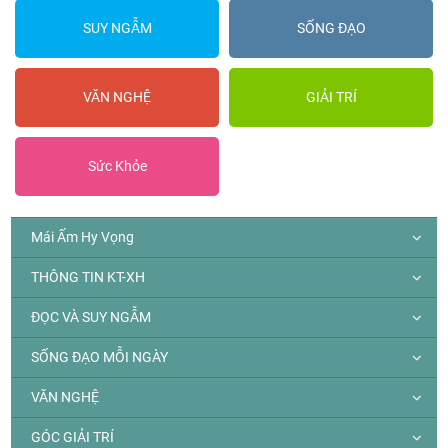
SUY NGẪM
SỐNG ĐẠO
VĂN NGHỆ
GIẢI TRÍ
Sức Khỏe
Mái Ấm Hy Vọng
THÔNG TIN KT-XH
ĐỌC VÀ SUY NGẪM
SỐNG ĐẠO MỖI NGÀY
VĂN NGHỆ
GÓC GIẢI TRÍ