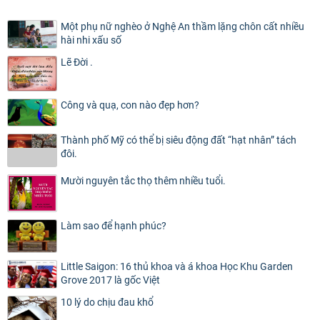
Một phụ nữ nghèo ở Nghệ An thầm lặng chôn cất nhiều
hài nhi xấu số
Lẽ Đời .
Công và quạ, con nào đẹp hơn?
Thành phố Mỹ có thể bị siêu động đất “hạt nhân” tách
đôi.
Mười nguyên tắc thọ thêm nhiều tuổi.
Làm sao để hạnh phúc?
Little Saigon: 16 thủ khoa và á khoa Học Khu Garden
Grove 2017 là gốc Việt
10 lý do chịu đau khổ