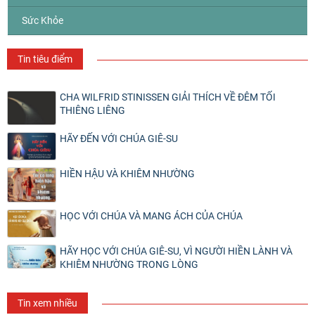
Sức Khỏe
Tin tiêu điểm
CHA WILFRID STINISSEN GIẢI THÍCH VỀ ĐÊM TỐI
THIÊNG LIÊNG
HÃY ĐẾN VỚI CHÚA GIÊ-SU
HIỀN HẬU VÀ KHIÊM NHƯỜNG
HỌC VỚI CHÚA VÀ MANG ÁCH CỦA CHÚA
HÃY HỌC VỚI CHÚA GIÊ-SU, VÌ NGƯỜI HIỀN LÀNH VÀ
KHIÊM NHƯỜNG TRONG LÒNG
Tin xem nhiều