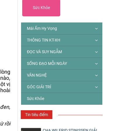
Sức Khỏe
Mái Ấm Hy Vọng
THÔNG TIN KT-XH
ĐỌC VÀ SUY NGẪM
SỐNG ĐẠO MỖI NGÀY
 lòng
VĂN NGHỆ
 nào,
ột vị
GÓC GIẢI TRÍ
 hoài
Sức Khỏe
 đen,
Tin tiêu điểm
ừ rồi
CHA WILFRID STINISSEN GIẢI