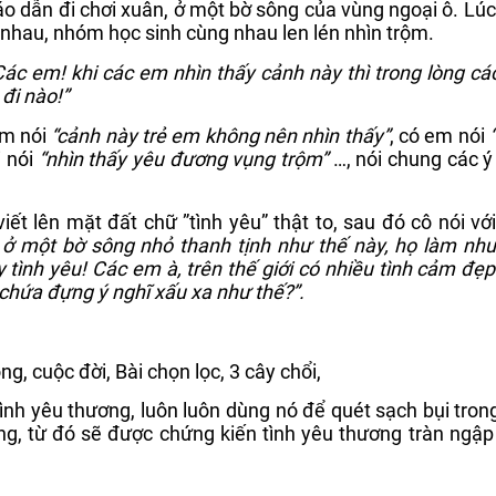
o dẫn đi chơi xuân, ở một bờ sông của vùng ngoại ô. Lú
nhau, nhóm học sinh cùng nhau len lén nhìn trộm.
Các em! khi các em nhìn thấy cảnh này thì trong lòng c
 đi nào!”
em nói
“cảnh này trẻ em không nên nhìn thấy”
, có em nói
i nói
“nhìn thấy yêu đương vụng trộm”
…, nói chung các ý
iết lên mặt đất chữ ”tình yêu” thật to, sau đó cô nói vớ
ở một bờ sông nhỏ thanh tịnh như thế này, họ làm nh
y tình yêu! Các em à, trên thế giới có nhiều tình cảm đẹ
 chứa đựng ý nghĩ xấu xa như thế?”.
tình yêu thương, luôn luôn dùng nó để quét sạch bụi trong
áng, từ đó sẽ được chứng kiến tình yêu thương tràn ngập