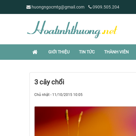
huongngocmtg@gmail.com
0909.505.204
GIỚI THIỆU
TIN TỨC
THÀNH VIÊN
3 cây chổi
Chủ nhật - 11/10/2015 10:05