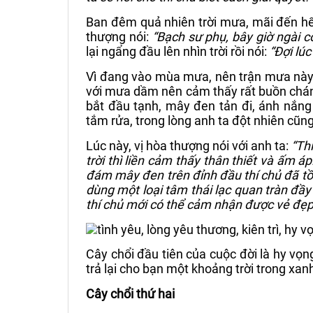
Ban đêm quả nhiên trời mưa, mãi đến hế
thượng nói:
“Bạch sư phụ, bây giờ ngài c
lại ngẩng đầu lên nhìn trời rồi nói:
“Đợi lúc
Vì đang vào mùa mưa, nên trận mưa này k
với mưa dầm nên cảm thấy rất buồn chán 
bắt đầu tạnh, mây đen tản đi, ánh nắng 
tắm rửa, trong lòng anh ta đột nhiên cũng
Lúc này, vị hòa thượng nói với anh ta:
“Th
trời thì liền cảm thấy thân thiết và ấm á
đám mây đen trên đỉnh đầu thí chủ đã tồn
dùng một loại tâm thái lạc quan tràn đầy 
thí chủ mới có thể cảm nhận được vẻ đẹp
Cây chổi đầu tiên của cuộc đời là hy vọ
trả lại cho bạn một khoảng trời trong xan
Cây chổi thứ hai