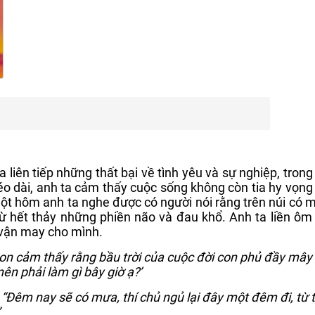
a liên tiếp những thất bại về tình yêu và sự nghiệp, trong
kéo dài, anh ta cảm thấy cuộc sống không còn tia hy vọng
t hôm anh ta nghe được có người nói rằng trên núi có m
rừ hết thảy những phiền não và đau khổ. Anh ta liền ôm
 vận may cho mình.
on cảm thấy rằng bầu trời của cuộc đời con phủ đầy mây
ên phải làm gì bây giờ ạ?’
:
“Đêm nay sẽ có mưa, thí chủ ngủ lại đây một đêm đi, từ t