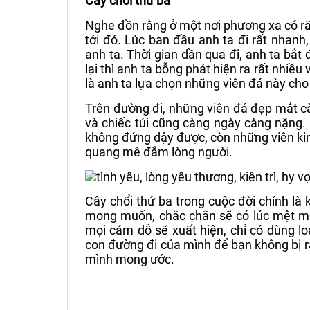
Cây chổi thứ ba
Nghe đồn rằng ở một nơi phương xa có rấ
tới đó. Lúc ban đầu anh ta đi rất nha
anh ta. Thời gian dần qua đi, anh ta bắt
lại thì anh ta bỗng phát hiện ra rất nhiều
là anh ta lựa chọn những viên đá này cho
Trên đường đi, những viên đá đẹp mắt c
và chiếc túi cũng càng ngày càng nặng.
không đứng dậy được, còn những viên kim
quang mê đắm lòng người.
Cây chổi thứ ba trong cuộc đời chính là 
mong muốn, chắc chắn sẽ có lúc mệt mỏi
mọi cám dỗ sẽ xuất hiện, chỉ có dùng lo
con đường đi của mình để bạn không bị r
mình mong ước.