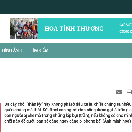
HÌNH ẢNH
TÌM KIẾM
Ba cây chổi “thần kỳ” này không phải ở đâu xa lạ, chỉ là chúng ta nhiều
quên chúng mà thôi. Sở dĩ nơi con người sinh sống được gọi là trần gian
con người bị che mờ trong những lớp bụi (trần), nếu không có cho mìn
chổi nào để quét, bạn sẽ càng ngày càng bị phong bế. (Ảnh minh họa)