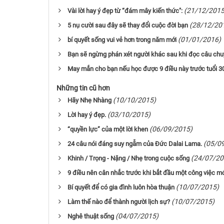
(21/12/2015
Vài lời hay ý đẹp từ “đám mây kiến thức":
(28/12/20
5 nụ cười sau đây sẽ thay đổi cuộc đời bạn
(01/01/2016)
bí quyết sống vui vẻ hơn trong năm mới
Bạn sẽ ngừng phán xét người khác sau khi đọc câu chu
May mắn cho bạn nếu học được 9 điều này trước tuổi 3
Những tin cũ hơn
(10/10/2015)
Hãy Nhẹ Nhàng
(03/10/2015)
Lời hay ý đẹp.
(06/09/2015)
“quyền lực” của một lời khen
(05/0
24 câu nói đáng suy ngẫm của Đức Dalai Lama.
(24/07/20
Khinh / Trọng - Nặng / Nhẹ trong cuộc sống
9 điều nên cân nhắc trước khi bắt đầu một công việc m
(10/07/2015)
Bí quyết để có gia đình luôn hòa thuận
(10/07/2015)
Làm thế nào để thành người lịch sự?
(04/07/2015)
Nghê thuật sống