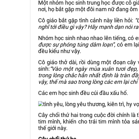
Một nhóm học sinh trung học được cô giá
nơi, họ bắt gặp một đôi nam nữ đang ôm 
Cô giáo bắt gặp tình cảnh này liền hỏi:
“
nghĩ tới điều gì vậy? Hãy mạnh dạn nói ra
Nhóm học sinh nhao nhao lên tiếng, có 
được sự phóng túng dâm loạn”,
có em lạ
đều kiểu như vậy.
Cô giáo thở dài, rồi dùng một đoạn cây v
sinh:
“Vào một ngày mùa xuân tươi đẹp, 
trong lòng chắc hẳn nhất định là tràn đầ
vậy, thế mà sao trong lòng các em lại chỉ
Các em học sinh đều cúi đầu xấu hổ.
Cây chổi thứ hai trong cuộc đời chính là 
tim mình, khiến cho trái tim mình tỏa s
thế giới này.