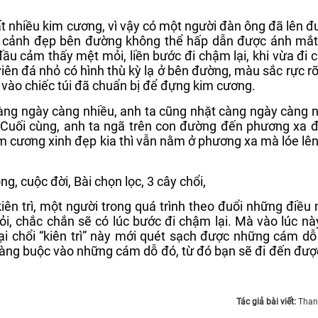
t nhiều kim cương, vì vậy có một người đàn ông đã lên 
nh, cảnh đẹp bên đường không thể hấp dẫn được ánh mắ
 đầu cảm thấy mệt mỏi, liền bước đi chậm lại, khi vừa đi
 viên đá nhỏ có hình thù kỳ lạ ở bên đường, màu sắc rực rỡ
 vào chiếc túi đã chuẩn bị để đựng kim cương.
àng ngày càng nhiều, anh ta cũng nhặt càng ngày càng 
 Cuối cùng, anh ta ngã trên con đường đến phương xa 
 cương xinh đẹp kia thì vẫn nằm ở phương xa mà lóe lê
kiên trì, một người trong quá trình theo đuổi những điều
, chắc chắn sẽ có lúc bước đi chậm lại. Mà vào lúc nà
ại chổi “kiên trì” này mới quét sạch được những cám dỗ
àng buộc vào những cám dỗ đó, từ đó bạn sẽ đi đến đượ
Tác giả bài viết:
Than