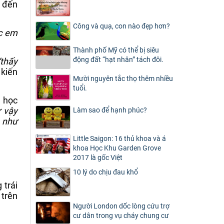
c đến
Công và quạ, con nào đẹp hơn?
ác em
Thành phố Mỹ có thể bị siêu
động đất “hạt nhân” tách đôi.
“thấy
 kiến
Mười nguyên tắc thọ thêm nhiều
tuổi.
i học
ư vậy
Làm sao để hạnh phúc?
p như
Little Saigon: 16 thủ khoa và á
khoa Học Khu Garden Grove
2017 là gốc Việt
10 lý do chịu đau khổ
 trái
 trên
Người London dốc lòng cứu trợ
cư dân trong vụ cháy chung cư