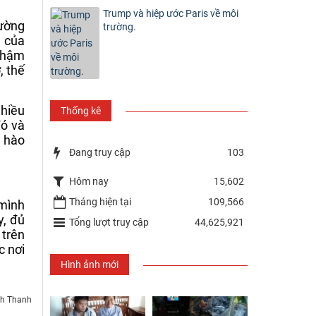
Trump và hiệp ước Paris về môi
đường
trường.
t của
 chậm
, thế
nhiều
Thống kê
đó và
n hào
Đang truy cập
103
Hôm nay
15,602
Tháng hiện tại
109,566
 mình
y, đủ
Tổng lượt truy cập
44,625,921
 trên
c nơi
Hình ảnh mới
h Thanh