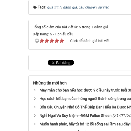
Tags:
quá trình
,
đánh giá
,
câu chuyện
,
sự việc
Tổng số điểm của bài viết là: 5 trong 1 đánh giá
Xếp hạng:
5
-
1
phiếu bầu
Click để đánh giá bài viết
Những tin mới hơn
May mắn cho bạn nếu học được 9 điều này trước tuổi 3
Học cách kết bạn của những người thành công trong c
Bốn Câu Chuyện Nhỏ Có Thể Giúp Bạn Hiểu Ra Được Nh
(21/01/2
Nghỉ Ngơi Và Suy Niệm - ĐGM Fulton Sheen
Muốn hạnh phúc, hãy từ bỏ 12 lối sống sai lầm sau đây!