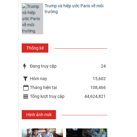
Trump và hiệp ước Paris về môi
trường.
Thống kê
Đang truy cập
24
Hôm nay
15,602
Tháng hiện tại
108,466
Tổng lượt truy cập
44,624,821
Hình ảnh mới