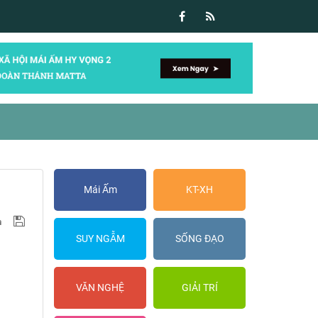
Mái Ấm
KT-XH
SUY NGẪM
SỐNG ĐẠO
VĂN NGHỆ
GIẢI TRÍ