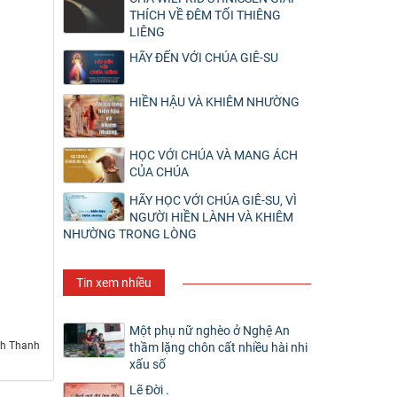
THÍCH VỀ ĐÊM TỐI THIÊNG
LIÊNG
HÃY ĐẾN VỚI CHÚA GIÊ-SU
HIỀN HẬU VÀ KHIÊM NHƯỜNG
HỌC VỚI CHÚA VÀ MANG ÁCH
CỦA CHÚA
HÃY HỌC VỚI CHÚA GIÊ-SU, VÌ
NGƯỜI HIỀN LÀNH VÀ KHIÊM
NHƯỜNG TRONG LÒNG
Tin xem nhiều
Một phụ nữ nghèo ở Nghệ An
h Thanh
thầm lặng chôn cất nhiều hài nhi
xấu số
Lẽ Đời .