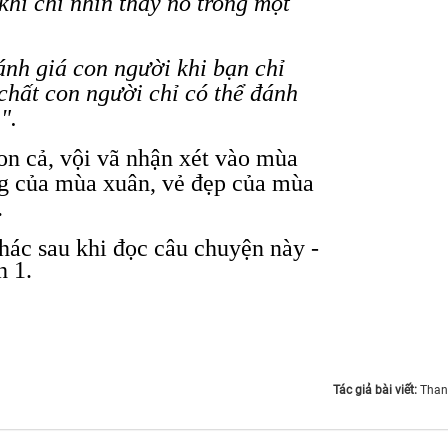
hi chỉ nhìn thấy nó trong một
nh giá con người khi bạn chỉ
 chất con người chỉ có thể đánh
h".
n cả, vội vã nhận xét vào mùa
ng của mùa xuân, vẻ đẹp của mùa
.
Tác giả bài viết:
Than