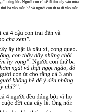
ng đi cùng lúc. Người con cả sẽ đi tìm cây vào mùa
 thứ ba vào mùa hè và người con út ra đi vào mùa
 cả 4 cậu con trai đến và
cho cha xem”.
ây ấy thật là xấu xí, cong queo.
ông, con thấy đầy những chồi
ềm hy vọng”
. Người con thứ ba
hơm ngát và thật ngọt ngào, đó
gười con út cho rằng cả 3 anh
người không hề để ý đến những
y nhỉ?”.
 cả 4 người đều đúng bởi vì họ
 cuộc đời của cây lê. Ông nói: