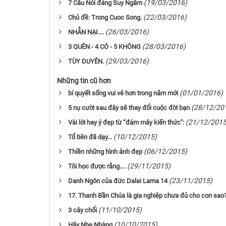
(19/03/2016)
7 Câu Nói đáng Suy Ngẫm
(22/03/2016)
Chủ đề: Trong Cuoc Song.
(26/03/2016)
NHẪN NẠI....
(28/03/2016)
3 QUÊN - 4 CÓ - 5 KHÔNG
(29/03/2016)
TÙY DUYÊN.
Những tin cũ hơn
(01/01/2016)
bí quyết sống vui vẻ hơn trong năm mới
(28/12/20
5 nụ cười sau đây sẽ thay đổi cuộc đời bạn
(21/12/2015
Vài lời hay ý đẹp từ “đám mây kiến thức":
(10/12/2015)
Tổ tiên đã dạy...
(06/12/2015)
Thiền những hình ảnh đẹp
(29/11/2015)
Tôi học được rằng....
(23/11/2015)
Danh Ngôn của đức Dalai Lama 14
17. Thanh Bần Chúa là gia nghiệp chưa đủ cho con sao
(11/10/2015)
3 cây chổi
(10/10/2015)
Hãy Nhẹ Nhàng