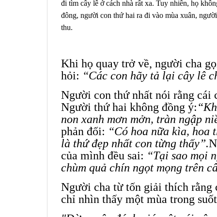
đi tìm cây lê ở cách nhà rất xa. Tuy nhiên, họ khô
đông, người con thứ hai ra đi vào mùa xuân, người
thu.
Khi họ quay trở về, người cha gọi
hỏi:
“Các con hãy tả lại cây lê 
Người con thứ nhất nói rằng cái c
Người thứ hai không đồng ý:
“Kh
non xanh mơn mởn, tràn ngập ni
phản đối:
“Có hoa nữa kìa, hoa t
là thứ đẹp nhất con từng thấy”.
N
của mình đều sai:
“Tại sao mọi 
chùm quả chín ngọt mọng trên câ
Người cha từ tốn giải thích rằng
chỉ nhìn thấy một mùa trong suốt