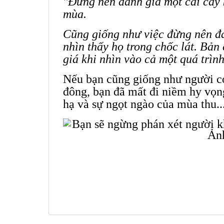
"Đừng nên đánh giá một cái cây k
mùa.
Cũng giống như việc đừng nên đá
nhìn thấy họ trong chốc lát. Bản
giá khi nhìn vào cả một quá trìn
Nếu bạn cũng giống như người co
đông, bạn đã mất đi niềm hy vọ
hạ và sự ngọt ngào của mùa thu..