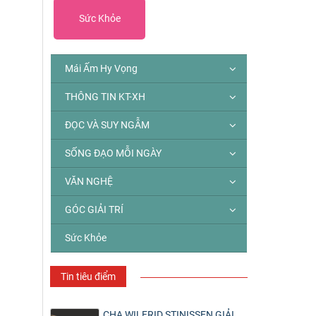
Sức Khỏe
Mái Ấm Hy Vọng
THÔNG TIN KT-XH
ĐỌC VÀ SUY NGẪM
SỐNG ĐẠO MỖI NGÀY
VĂN NGHỆ
GÓC GIẢI TRÍ
Sức Khỏe
Tin tiêu điểm
CHA WILFRID STINISSEN GIẢI