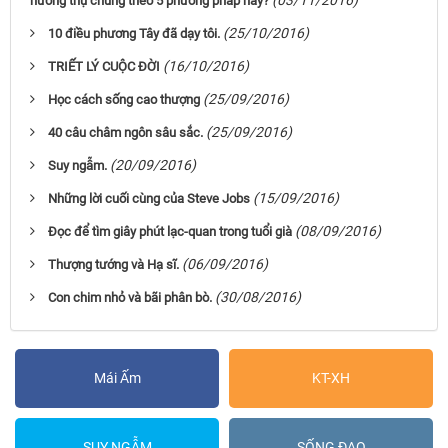
(03/11/2016)
hưởng thụ chúng theo 5 phương pháp này?
(25/10/2016)
10 điều phương Tây đã dạy tôi.
(16/10/2016)
TRIẾT LÝ CUỘC ĐỜI
(25/09/2016)
Học cách sống cao thượng
(25/09/2016)
40 câu châm ngôn sâu sắc.
(20/09/2016)
Suy ngẫm.
(15/09/2016)
Những lời cuối cùng của Steve Jobs
(08/09/2016)
Đọc để tìm giây phút lạc-quan trong tuổi già
(06/09/2016)
Thượng tướng và Hạ sĩ.
(30/08/2016)
Con chim nhỏ và bãi phân bò.
Mái Ấm
KT-XH
SUY NGẪM
SỐNG ĐẠO