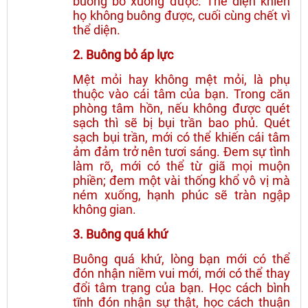
buông bỏ xuống được. Thể diện khiến
họ không buông được, cuối cùng chết vì
thể diện.
2. Buông bỏ áp lực
Mệt mỏi hay không mệt mỏi, là phụ
thuộc vào cái tâm của bạn. Trong căn
phòng tâm hồn, nếu không được quét
sạch thì sẽ bị bụi trần bao phủ. Quét
sạch bụi trần, mới có thể khiến cái tâm
ảm đảm trở nên tươi sáng. Đem sự tình
làm rõ, mới có thể từ giã mọi muộn
phiền; đem một vài thống khổ vô vị mà
ném xuống, hạnh phúc sẽ tràn ngập
không gian.
3. Buông quá khứ
Buông quá khứ, lòng bạn mới có thể
đón nhận niềm vui mới, mới có thể thay
đổi tâm trạng của bạn. Học cách bình
tĩnh đón nhận sự thật, học cách thuận