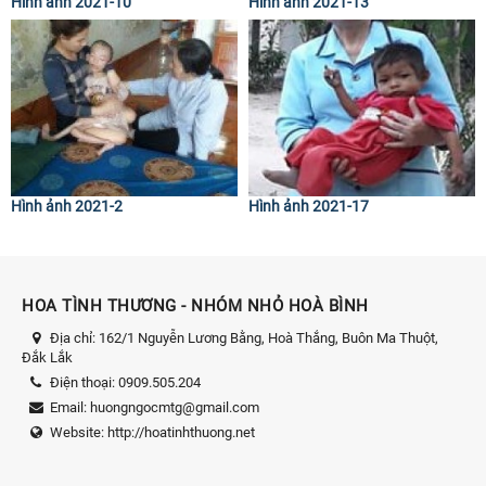
Hình ảnh 2021-10
Hình ảnh 2021-13
Hình ảnh 2021-2
Hình ảnh 2021-17
HOA TÌNH THƯƠNG - NHÓM NHỎ HOÀ BÌNH
Địa chỉ:
162/1 Nguyễn Lương Bằng, Hoà Thắng, Buôn Ma Thuột,
Đắk Lắk
Điện thoại:
0909.505.204
Email:
huongngocmtg@gmail.com
Website:
http://hoatinhthuong.net