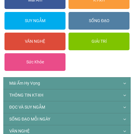
Mái Ấm
KT-XH
SUY NGẪM
SỐNG ĐẠO
VĂN NGHỆ
GIẢI TRÍ
Sức Khỏe
Mái Ấm Hy Vọng
THÔNG TIN KT-XH
ĐỌC VÀ SUY NGẪM
SỐNG ĐẠO MỖI NGÀY
VĂN NGHỆ