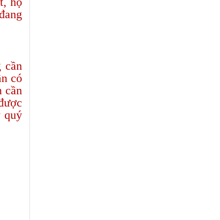
t, họ
 đang
g cần
ần có
n cần
 được
y quý