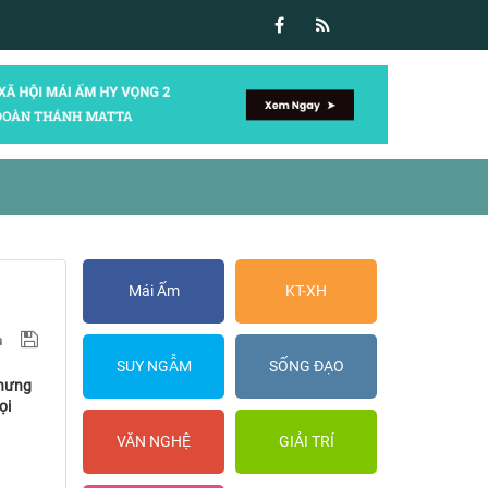
Mái Ấm
KT-XH
SUY NGẪM
SỐNG ĐẠO
nhưng
ọi
VĂN NGHỆ
GIẢI TRÍ