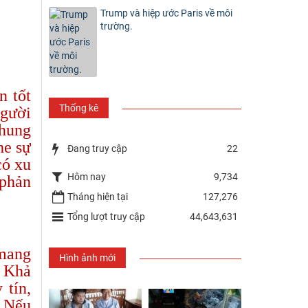
Trump và hiệp ước Paris về môi
trường.
n tốt
Thống kê
người
chung
he sự
Đang truy cập
22
có xu
Hôm nay
9,734
 phản
Tháng hiện tại
127,276
Tổng lượt truy cập
44,643,631
 mang
Hình ảnh mới
. Khả
 tín,
. Nếu