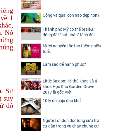
riêng
Công và quạ, con nào đẹp hơn?
 về 1
khác,
Thành phố Mỹ có thể bị siêu
h. Nó
động đất “hạt nhân” tách đôi.
những
chúng
Mười nguyên tắc thọ thêm nhiều
tuổi.
Làm sao để hạnh phúc?
Little Saigon: 16 thủ khoa và á
khoa Học Khu Garden Grove
p. Sự
2017 là gốc Việt
t suy
10 lý do chịu đau khổ
từ đó
Người London dốc lòng cứu trợ
cư dân trong vụ cháy chung cư