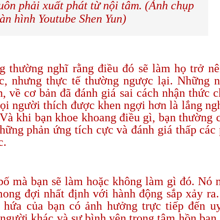
uôn phải xuất phát từ nội tâm. (Ảnh chụp
àn hình Youtube Shen Yun)
 thường nghĩ rằng điều đó sẽ làm họ trở nê
c, nhưng thực tế thường ngược lại. Những 
n, về cơ bản đã đánh giá sai cách nhận thức 
ọi người thích được khen ngợi hơn là lắng ng
. Và khi bạn khoe khoang điều gì, bạn thường 
hững phản ứng tích cực và đánh giá thấp các
c.
 bố mà bạn sẽ làm hoặc không làm gì đó. Nó
mong đợi nhất định với hành động sắp xảy ra
 hứa của bạn có ảnh hưởng trực tiếp đến uy
a người khác và sự bình yên trong tâm hồn bạn