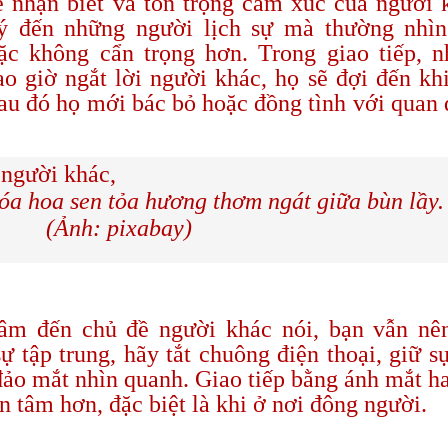
hể nhận biết và tôn trọng cảm xúc của người 
 ý đến những người lịch sự mà thường nhì
ặc không cẩn trọng hơn. Trong giao tiếp, 
ao giờ ngắt lời người khác, họ sẽ đợi đến kh
sau đó họ mới bác bỏ hoặc đồng tình với quan
óa hoa sen tỏa hương thơm ngát giữa bùn lầy.
(Ảnh: pixabay)
âm đến chủ đề người khác nói, bạn vẫn nê
ự tập trung, hãy tắt chuông điện thoại, giữ s
đảo mắt nhìn quanh. Giao tiếp bằng ánh mắt h
n tâm hơn, đặc biệt là khi ở nơi đông người.