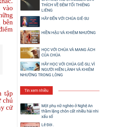
khác.
THÍCH VỀ ĐÊM TỐI THIÊNG
n vào
LIÊNG
những
HÃY ĐẾN VỚI CHÚA GIÊ-SU
i bên
 điểm
HIỀN HẬU VÀ KHIÊM NHƯỜNG
HỌC VỚI CHÚA VÀ MANG ÁCH
CỦA CHÚA
HÃY HỌC VỚI CHÚA GIÊ-SU, VÌ
NGƯỜI HIỀN LÀNH VÀ KHIÊM
NHƯỜNG TRONG LÒNG
Tin xem nhiều
n tập
ự chú
Một phụ nữ nghèo ở Nghệ An
ay cử
thầm lặng chôn cất nhiều hài nhi
xấu số
Lẽ Đời .