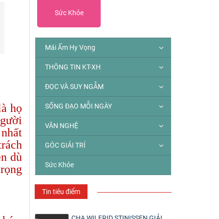
Sức Khỏe
Mái Ấm Hy Vọng
THÔNG TIN KT-XH
ĐỌC VÀ SUY NGẪM
là họ
SỐNG ĐẠO MỖI NGÀY
người
VĂN NGHỆ
 nhất
trách
GÓC GIẢI TRÍ
ẹn dù
Sức Khỏe
trọng
Tin tiêu điểm
CHA WILFRID STINISSEN GIẢI