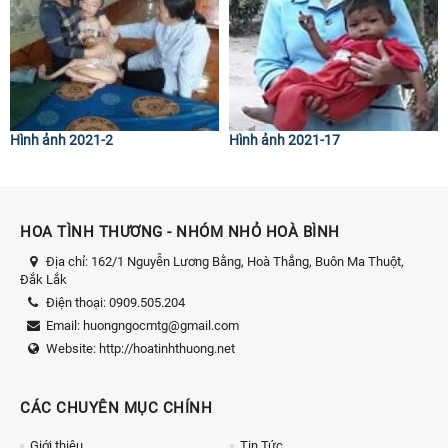
Hình ảnh 2021-2
Hình ảnh 2021-17
HOA TÌNH THƯƠNG - NHÓM NHỎ HOÀ BÌNH
Địa chỉ:
162/1 Nguyễn Lương Bằng, Hoà Thắng, Buôn Ma Thuột,
Đắk Lắk
Điện thoại:
0909.505.204
Email:
huongngocmtg@gmail.com
Website:
http://hoatinhthuong.net
CÁC CHUYÊN MỤC CHÍNH
Giới thiệu
Tin Tức