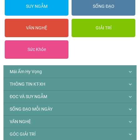
SUY NGẪM
SỐNG ĐẠO
VĂN NGHỆ
GIẢI TRÍ
Sức Khỏe
Mái Ấm Hy Vọng
THÔNG TIN KT-XH
ĐỌC VÀ SUY NGẪM
SỐNG ĐẠO MỖI NGÀY
VĂN NGHỆ
GÓC GIẢI TRÍ