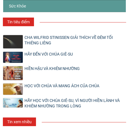
Sức Khỏe
Tin tiêu điểm
CHA WILFRID STINISSEN GIẢI THÍCH VỀ ĐÊM TỐI
THIÊNG LIÊNG
HÃY ĐẾN VỚI CHÚA GIÊ-SU
HIỀN HẬU VÀ KHIÊM NHƯỜNG
HỌC VỚI CHÚA VÀ MANG ÁCH CỦA CHÚA
HÃY HỌC VỚI CHÚA GIÊ-SU, VÌ NGƯỜI HIỀN LÀNH VÀ
KHIÊM NHƯỜNG TRONG LÒNG
Tin xem nhiều