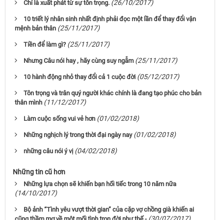
(26/10/2017)
Chỉ là xuất phát từ sự tôn trọng.
10 triết lý nhân sinh nhất định phải đọc một lần để thay đổi vận
(25/11/2017)
mệnh bản thân
(25/11/2017)
Tiền để làm gì?
(25/11/2017)
Nhưng Câu nói hay , hãy cùng suy ngẫm
(05/12/2017)
10 hành động nhỏ thay đổi cả 1 cuộc đời
Tôn trọng và trân quý người khác chính là đang tạo phúc cho bản
(11/12/2017)
thân mình
(01/02/2018)
Làm cuộc sống vui vẻ hơn
(01/02/2018)
Những nghịch lý trong thời đại ngày nay
(04/02/2018)
những câu nói ý vị
Những tin cũ hơn
Những lựa chọn sẽ khiến bạn hối tiếc trong 10 năm nữa
(14/10/2017)
Bộ ảnh “Tình yêu vượt thời gian” của cặp vợ chồng già khiến ai
(30/07/2017)
cũng thầm mơ về một mối tình trọn đời như thế -