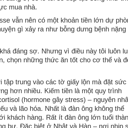
lực mua nhà.
esse vẫn nên có một khoản tiền lớn dự phò
huyện gì xảy ra như bỗng dưng bệnh nặng 
khá đáng sợ. Nhưng vì điều này tôi luôn l
n, chọn những thức ăn tốt cho cơ thể và đ
 tập trung vào các tờ giấy lộn mà đặt sức
ng hơn nhiều. Kiếm tiền là một quy trình
ortisol (hormone gây stress) – nguyên nh
ếu và lão hóa. Nhất là đàn ông không thể
ới khách hàng. Rất ít đàn ông lớn tuổi thà
g bự. Đặc biệt ở Nhật và Hàn – nơi nhịp 