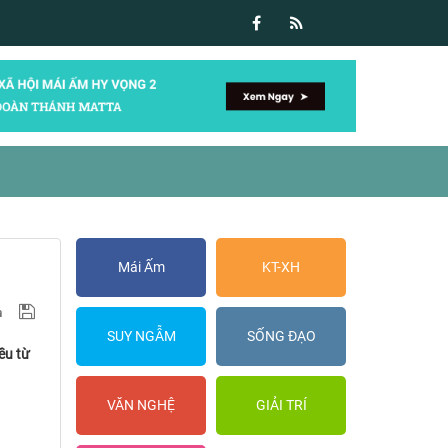
Mái Ấm
KT-XH
SUY NGẪM
SỐNG ĐẠO
ều từ
VĂN NGHỆ
GIẢI TRÍ