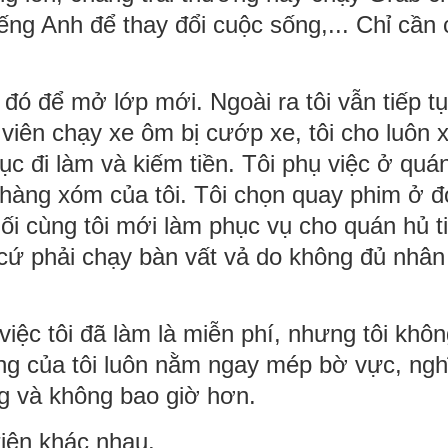
ếng Anh để thay đổi cuộc sống,... Chỉ cần 
đó để mở lớp mới. Ngoài ra tôi vẫn tiếp t
viên chạy xe ôm bị cướp xe, tôi cho luôn 
ục đi làm và kiếm tiền. Tôi phụ việc ở quá
 hàng xóm của tôi. Tôi chọn quay phim ở đ
i cùng tôi mới làm phục vụ cho quán hủ t
 cứ phải chạy bàn vất vả do không đủ nhân
ệc tôi đã làm là miễn phí, nhưng tôi khôn
ng của tôi luôn nằm ngay mép bờ vực, ngh
ng và không bao giờ hơn.
 tiên khác nhau.