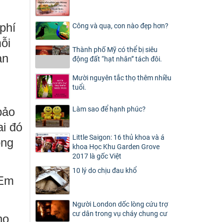
phí
Công và quạ, con nào đẹp hơn?
ỗi
Thành phố Mỹ có thể bị siêu
ạn
động đất “hạt nhân” tách đôi.
Mười nguyên tắc thọ thêm nhiều
tuổi.
bảo
Làm sao để hạnh phúc?
ai đó
Little Saigon: 16 thủ khoa và á
ông
khoa Học Khu Garden Grove
2017 là gốc Việt
10 lý do chịu đau khổ
“Em
Người London dốc lòng cứu trợ
cư dân trong vụ cháy chung cư
ho