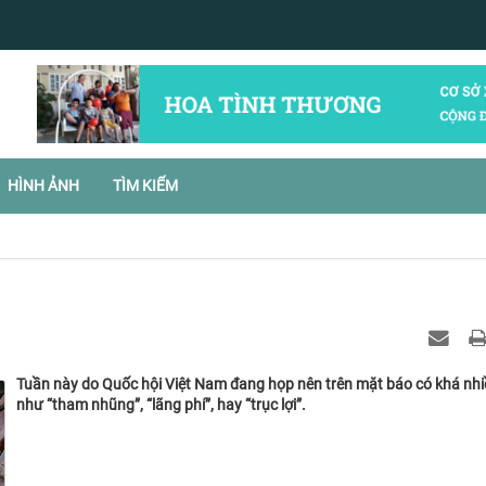
HÌNH ẢNH
TÌM KIẾM
Tuần này do Quốc hội Việt Nam đang họp nên trên mặt báo có khá nhi
như “tham nhũng”, “lãng phí”, hay “trục lợi”.