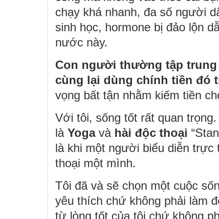
chạy khá nhanh, đa số người dâ
sinh học, hormone bị đảo lộn dẫ
nước này.
Con người thường tập trung c
cùng lại dùng chính tiền đó tr
vọng bất tận nhằm kiếm tiền cho
Với tôi, sống tốt rất quan trọng
là
Yoga
và
hài độc thoại
“Stand
là khi một người biểu diễn trực
thoại một mình.
Tôi đã và sẽ chọn một cuộc sống
yêu thích chứ không phải làm đ
từ lòng tốt của tôi chứ không p