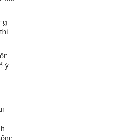
ng
thì
uôn
ể ý
ân
nh
sống