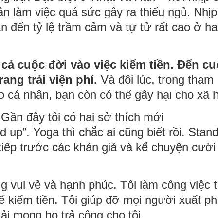
n làm việc quá sức gây ra thiếu ngủ. Nhịp
n đến tỷ lệ trầm cảm và tự tử rất cao ở ha
ả cuộc đời vào việc kiếm tiền. Đến cu
ang trải viện phí.
Và đôi lúc, trong tham
 cá nhân, bạn còn có thể gây hại cho xã h
. Gần đây tôi có hai sở thích mới
 up”. Yoga thì chắc ai cũng biết rồi. Stan
 tiếp trước các khán giả và kể chuyện cười
 vui vẻ và hạnh phúc. Tôi làm công việc t
ể kiếm tiền. Tôi giúp đỡ mọi người xuất ph
hải mong họ trả công cho tôi.