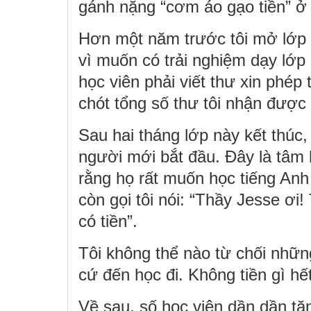
gánh nặng “cơm áo gạo tiền” ở 
Hơn một năm trước tôi mở lớp d
vì muốn có trải nghiệm dạy lớp
học viên phải viết thư xin phép
chót tổng số thư tôi nhận được
Sau hai tháng lớp này kết thúc,
người mới bắt đầu. Đây là tâm 
rằng họ rất muốn học tiếng Anh 
còn gọi tôi nói: “Thầy Jesse ơi
có tiền”.
Tôi không thể nào từ chối nhữn
cứ đến học đi. Không tiền gì hết
Về sau, số học viên dần dần tă