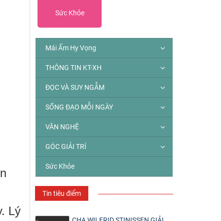
Sức Khỏe
Mái Ấm Hy Vọng
THÔNG TIN KT-XH
ĐỌC VÀ SUY NGẪM
SỐNG ĐẠO MỖI NGÀY
VĂN NGHỆ
GÓC GIẢI TRÍ
Sức Khỏe
ền
Tin tiêu điểm
. Lý
CHA WILFRID STINISSEN GIẢI