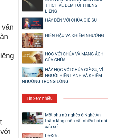
ỉ
THÍCH VỀ ĐÊM TỐI THIÊNG
LIÊNG
HÃY ĐẾN VỚI CHÚA GIÊ-SU
i vấn
bàn
HIỀN HẬU VÀ KHIÊM NHƯỜNG
tiếng
HỌC VỚI CHÚA VÀ MANG ÁCH
CỦA CHÚA
HÃY HỌC VỚI CHÚA GIÊ-SU, VÌ
NGƯỜI HIỀN LÀNH VÀ KHIÊM
NHƯỜNG TRONG LÒNG
Tin xem nhiều
Một phụ nữ nghèo ở Nghệ An
t
thầm lặng chôn cất nhiều hài nhi
xấu số
 với
Lẽ Đời .