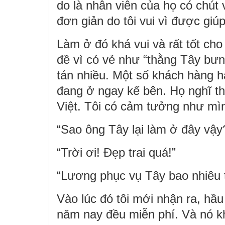
do là nhân viên của họ có chút v
đơn giản do tôi vui vì được giú
Làm ở đó khá vui và rất tốt cho 
đề vì có vẻ như “thằng Tây bưn
tán nhiều. Một số khách hàng ha
đang ở ngay kế bên. Họ nghĩ th
Việt. Tôi có cảm tưởng như mình
“Sao ông Tây lại làm ở đây vậ
“Trời ơi! Đẹp trai quá!”
“Lương phục vụ Tây bao nhiêu t
Vào lúc đó tôi mới nhận ra, hầu
năm nay đều miễn phí. Và nó kh