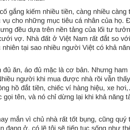
 cố gắng kiếm nhiều tiền, càng nhiều càng t
c vụ cho những mục tiêu cá nhân của họ. Đ
g đều dựa trên nền tảng của lối tư tưở
cưới vợ. Nhà đất ở Việt Nam rất đắt so vớ
 nhiên tại sao nhiều người Việt có khả nă
ơm đủ ăn, áo đủ mặc là cơ bản. Nhưng ham
Nhiều người khi mua được nhà rồi vẫn thấ
ng hồ đắt tiền, chiếc ví hàng hiệu, xe hơi
gọi tên, và nó chỉ dừng lại khi khả năng tà
y mắn vì chủ nhà rất tốt bụng, cũng quý t
ẫn đang ở, có lẽ tôi sẽ tiếp tục sống như th