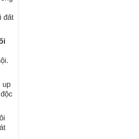
i đất
ối
ội.
d up
 độc
ôi
át