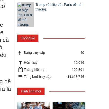
Trump và hiệp ước Paris về môi
có
trường.
ục
xe
Thống kê
n cà
ó,
Đang truy cập
40
iếu
Hôm nay
12,016
Tháng hiện tại
102,391
Tổng lượt truy cập
44,618,746
g hề
ĩa là
Hình ảnh mới