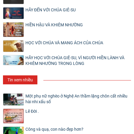
HÃY ĐẾN VỚI CHÚA GIÊ-SU
HIỀN HẬU VÀ KHIÊM NHƯỜNG
HỌC VỚI CHÚA VÀ MANG ÁCH CỦA CHÚA
HÃY HỌC VỚI CHÚA GIÊ-SU, VÌ NGƯỜI HIỀN LÀNH VÀ
KHIÊM NHƯỜNG TRONG LÒNG
Tin xem nhiều
Một phụ nữ nghèo ở Nghệ An thầm lặng chôn cất nhiều
hài nhi xấu số
Lẽ Đời .
Công và quạ, con nào đẹp hơn?