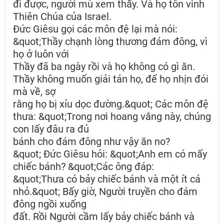
đi được, người mù xem thấy. Và họ tôn vinh
Thiên Chúa của Israel.
Đức Giêsu gọi các môn đệ lại mà nói:
&quot;Thầy chạnh lòng thương đám đông, vì
họ ở luôn với
Thầy đã ba ngày rồi và họ không có gì ăn.
Thầy không muốn giải tán họ, để họ nhịn đói
mà về, sợ
rằng họ bị xỉu dọc đường.&quot; Các môn đệ
thưa: &quot;Trong nơi hoang vắng này, chúng
con lấy đâu ra đủ
bánh cho đám đông như vậy ăn no?
&quot; Đức Giêsu hỏi: &quot;Anh em có mấy
chiếc bánh? &quot;Các ông đáp:
&quot;Thưa có bảy chiếc bánh và một ít cá
nhỏ.&quot; Bấy giờ, Người truyền cho đám
đông ngồi xuống
đất. Rồi Người cầm lấy bảy chiếc bánh và