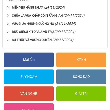
(24/11/2024)
MẾN YÊU HẰNG NGÀY
(24/11/2024)
CHÚA LÀ VUA KHẮP CÕI TRẦN GIAN
(24/11/2024)
VUA GIỮA NHỮNG CUỒNG NỘ
(24/11/2024)
ĐỨC GIÊSU KITÔ VUA VŨ TRỤ
(24/11/2024)
SỰ THẬT VÀ VƯƠNG QUYỀN
Mái Ấm
KT-XH
SUY NGẪM
SỐNG ĐẠO
VĂN NGHỆ
GIẢI TRÍ