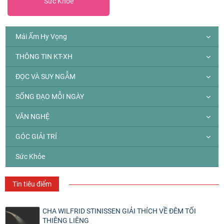
Sức Khỏe
Mái Ấm Hy Vọng
THÔNG TIN KT-XH
ĐỌC VÀ SUY NGẪM
SỐNG ĐẠO MỖI NGÀY
VĂN NGHỆ
GÓC GIẢI TRÍ
Sức Khỏe
Tin tiêu điểm
CHA WILFRID STINISSEN GIẢI THÍCH VỀ ĐÊM TỐI
THIÊNG LIÊNG