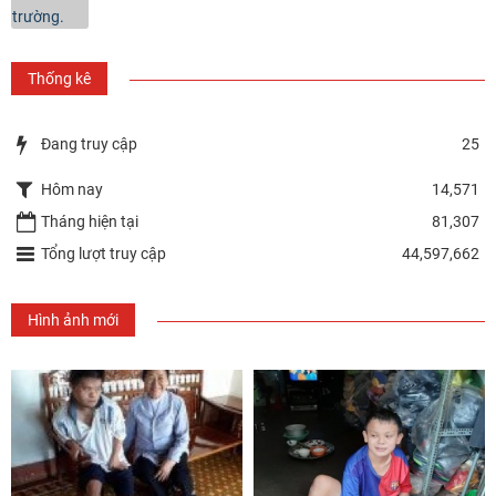
Thống kê
Đang truy cập
25
Hôm nay
14,571
Tháng hiện tại
81,307
Tổng lượt truy cập
44,597,662
Hình ảnh mới