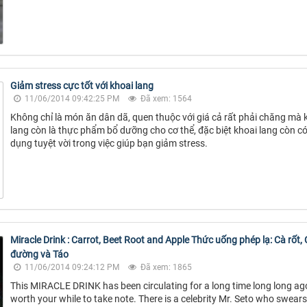
Giảm stress cực tốt với khoai lang
11/06/2014 09:42:25 PM
Đã xem: 1564
Không chỉ là món ăn dân dã, quen thuộc với giá cả rất phải chăng mà 
lang còn là thực phẩm bổ dưỡng cho cơ thể, đặc biệt khoai lang còn c
dụng tuyệt vời trong việc giúp bạn giảm stress.
Miracle Drink : Carrot, Beet Root and Apple Thức uống phép lạ: Cà rốt, 
đường và Táo
11/06/2014 09:24:12 PM
Đã xem: 1865
This MIRACLE DRINK has been circulating for a long time long long ago.
worth your while to take note. There is a celebrity Mr. Seto who swears 