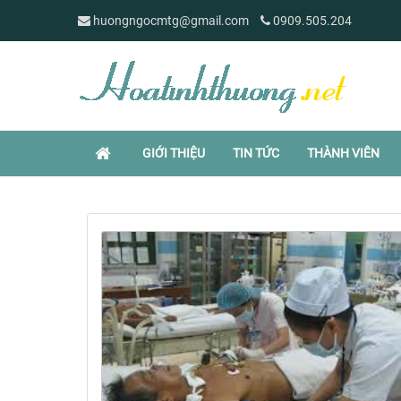
huongngocmtg@gmail.com
0909.505.204
GIỚI THIỆU
TIN TỨC
THÀNH VIÊN