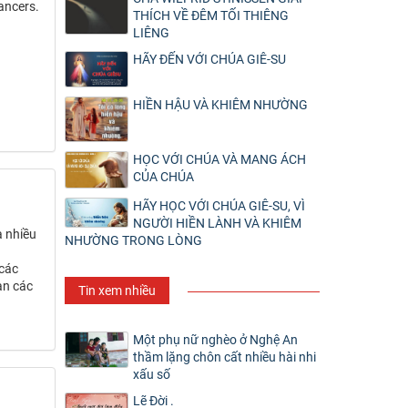
ancers.
THÍCH VỀ ĐÊM TỐI THIÊNG
LIÊNG
HÃY ĐẾN VỚI CHÚA GIÊ-SU
HIỀN HẬU VÀ KHIÊM NHƯỜNG
HỌC VỚI CHÚA VÀ MANG ÁCH
CỦA CHÚA
HÃY HỌC VỚI CHÚA GIÊ-SU, VÌ
NGƯỜI HIỀN LÀNH VÀ KHIÊM
à nhiều
NHƯỜNG TRONG LÒNG
các
àn các
Tin xem nhiều
Một phụ nữ nghèo ở Nghệ An
thầm lặng chôn cất nhiều hài nhi
xấu số
Lẽ Đời .