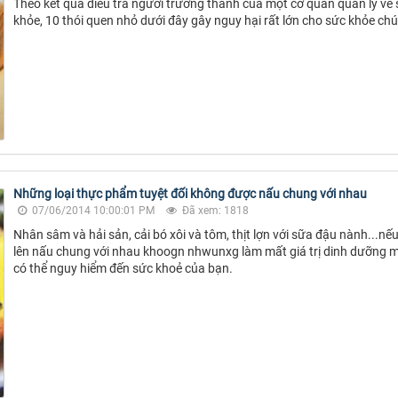
Theo kết quả điều tra người trưởng thành của một cơ quan quản lý về
khỏe, 10 thói quen nhỏ dưới đây gây nguy hại rất lớn cho sức khỏe chú
Những loại thực phẩm tuyệt đối không được nấu chung với nhau
07/06/2014 10:00:01 PM
Đã xem: 1818
Nhân sâm và hải sản, cải bó xôi và tôm, thịt lợn với sữa đậu nành...nế
lên nấu chung với nhau khoogn nhwunxg làm mất giá trị dinh dưỡng 
có thể nguy hiểm đến sức khoẻ của bạn.