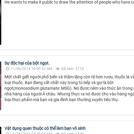
He wants to make it public to draw the attention of people who have c
Sự độc hại của bột ngọt.
11/06/2014 10:09:32 AM
Đã xem: 2110
Một chất giết người phổ biến và thầm lặng còn tệ hơn rượu, thuốc lá v
loại thuốc. Bạn đang cất chất này trong tủ bếp và gọi là bột
ngọt(monosodium glutamate: MSG). Nó đươc nêm vào thức ăn trong 
nhà hàng của người Á châu. Nhưng thực ra nó được cho vào hàng ng
loại thực phẩm mà bạn và gia đình bạn thường xuyên tiêu thụ.
Vật dụng quen thuộc có thể làm bạn vô sinh