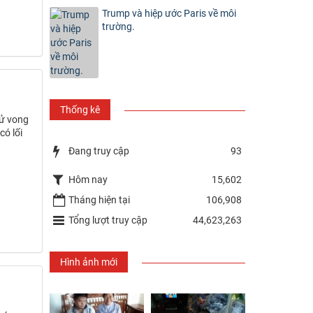
Trump và hiệp ước Paris về môi
trường.
Thống kê
tử vong
có lối
Đang truy cập
93
Hôm nay
15,602
Tháng hiện tại
106,908
Tổng lượt truy cập
44,623,263
Hình ảnh mới