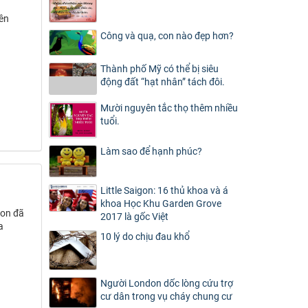
yên
Công và quạ, con nào đẹp hơn?
Thành phố Mỹ có thể bị siêu
động đất “hạt nhân” tách đôi.
Mười nguyên tắc thọ thêm nhiều
tuổi.
Làm sao để hạnh phúc?
Little Saigon: 16 thủ khoa và á
khoa Học Khu Garden Grove
ton đã
2017 là gốc Việt
a
10 lý do chịu đau khổ
Người London dốc lòng cứu trợ
cư dân trong vụ cháy chung cư