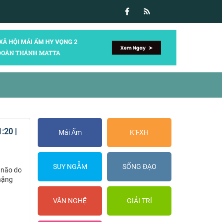
:20 |
Mái Ấm
KT-XH
SUY NGẪM
SỐNG ĐẠO
 não do
 nặng
VĂN NGHỆ
GIẢI TRÍ