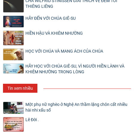
CHA WILFRID STINISSEN GIẢI THÍCH VỀ ĐÊM TỐI
THIÊNG LIÊNG
HÃY ĐẾN VỚI CHÚA GIÊ-SU
HIỀN HẬU VÀ KHIÊM NHƯỜNG
HỌC VỚI CHÚA VÀ MANG ÁCH CỦA CHÚA
HÃY HỌC VỚI CHÚA GIÊ-SU, VÌ NGƯỜI HIỀN LÀNH VÀ
KHIÊM NHƯỜNG TRONG LÒNG
Tin xem nhiều
Một phụ nữ nghèo ở Nghệ An thầm lặng chôn cất nhiều
hài nhi xấu số
Lẽ Đời .