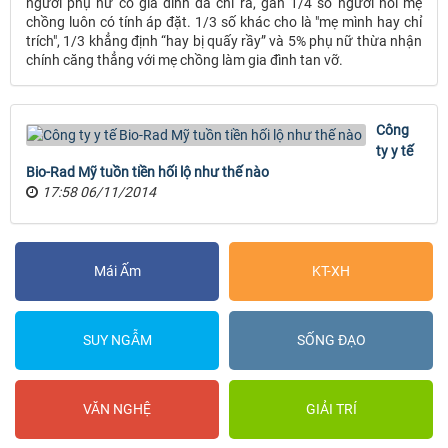
người phụ nữ có gia đình đã chỉ ra, gần 1/4 số người nói mẹ
chồng luôn có tính áp đặt. 1/3 số khác cho là "mẹ mình hay chỉ
trích", 1/3 khẳng định “hay bị quấy rầy” và 5% phụ nữ thừa nhận
chính căng thẳng với mẹ chồng làm gia đình tan vỡ.
Công
ty y tế
Bio-Rad Mỹ tuồn tiền hối lộ như thế nào
17:58 06/11/2014
Mái Ấm
KT-XH
SUY NGẪM
SỐNG ĐẠO
VĂN NGHỆ
GIẢI TRÍ