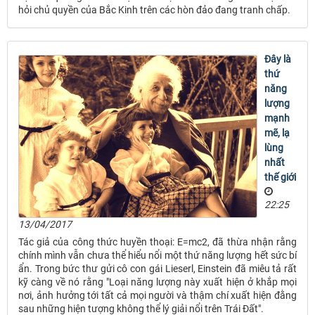
hỏi chủ quyền của Bắc Kinh trên các hòn đảo đang tranh chấp.
Đây là
thứ
năng
lượng
mạnh
mẽ, lạ
lùng
nhất
thế giới
22:25
13/04/2017
Tác giả của công thức huyền thoại: E=mc2, đã thừa nhận rằng
chính mình vẫn chưa thể hiểu nổi một thứ năng lượng hết sức bí
ẩn. Trong bức thư gửi cô con gái Lieserl, Einstein đã miêu tả rất
kỹ càng về nó rằng "Loại năng lượng này xuất hiện ở khắp mọi
nơi, ảnh hưởng tới tất cả mọi người và thậm chí xuất hiện đằng
sau những hiện tượng không thể lý giải nổi trên Trái Đất".