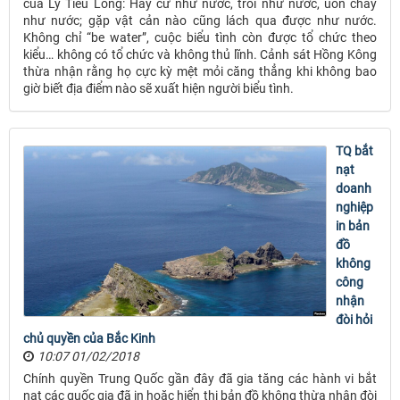
của Lý Tiểu Long: Hãy cứ như nước, trôi như nước, uốn chảy
như nước; gặp vật cản nào cũng lách qua được như nước.
Không chỉ “be water”, cuộc biểu tình còn được tổ chức theo
kiểu… không có tổ chức và không thủ lĩnh. Cảnh sát Hồng Kông
thừa nhận rằng họ cực kỳ mệt mỏi căng thẳng khi không bao
giờ biết địa điểm nào sẽ xuất hiện người biểu tình.
TQ bắt
nạt
doanh
nghiệp
in bản
đồ
không
công
nhận
đòi hỏi
chủ quyền của Bắc Kinh
10:07 01/02/2018
Chính quyền Trung Quốc gần đây đã gia tăng các hành vi bắt
nạt các quốc gia đã in hoặc hiển thị bản đồ không thừa nhận đòi