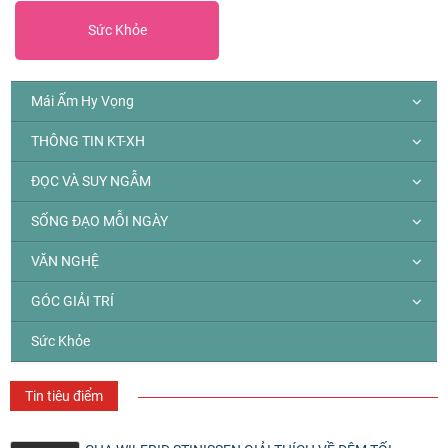
Sức Khỏe
Mái Ấm Hy Vọng
THÔNG TIN KT-XH
ĐỌC VÀ SUY NGẪM
SỐNG ĐẠO MỖI NGÀY
VĂN NGHỆ
GÓC GIẢI TRÍ
Sức Khỏe
Tin tiêu điểm