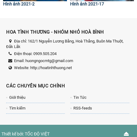
Hình ảnh 2021-2
Hình ảnh 2021-17
HOA TÌNH THƯƠNG - NHÓM NHỎ HOÀ BÌNH
Địa chỉ:
162/1 Nguyễn Lương Bằng, Hoà Thắng, Buôn Ma Thuột,
Đắk Lắk
Điện thoại:
0909.505.204
Email:
huongngocmtg@gmail.com
Website:
http://hoatinhthuong.net
CÁC CHUYÊN MỤC CHÍNH
Giới thiệu
Tin Tức
Tìm kiếm
RSS-feeds
Thiết kế bởi:
TỐC ĐỘ VIỆT